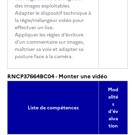
des images exploitables.
Adapter le dispositif technique à
la régie/mélangeur vidéo pour
effectuer un live.
Appliquer les règles d’écriture
d’un commentaire sur images,
maîtriser sa voix et adapter sa
posture face à la caméra.
RNCP37664BC04 - Monter une vidéo
Mod
alité
s
Liste de compétences
d'év
alua
tion