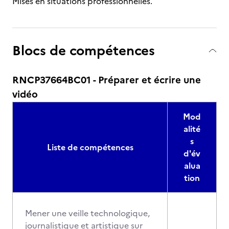
Mises en situations professionnelles.
Blocs de compétences
RNCP37664BC01 - Préparer et écrire une
vidéo
Mod
alité
s
Liste de compétences
d'év
alua
tion
Mener une veille technologique,
journalistique et artistique sur