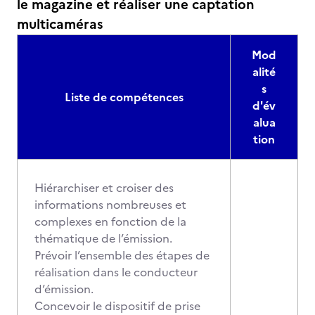
le magazine et réaliser une captation
multicaméras
Mod
alité
s
Liste de compétences
d'év
alua
tion
Hiérarchiser et croiser des
informations nombreuses et
complexes en fonction de la
thématique de l’émission.
Prévoir l’ensemble des étapes de
réalisation dans le conducteur
d’émission.
Concevoir le dispositif de prise