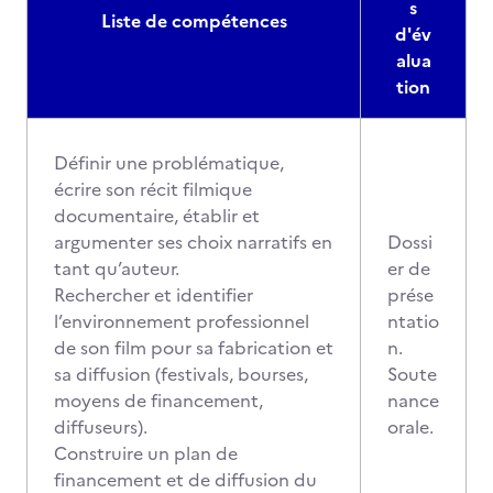
s
Liste de compétences
d'év
alua
tion
Définir une problématique,
écrire son récit filmique
documentaire, établir et
argumenter ses choix narratifs en
Dossi
tant qu’auteur.
er de
Rechercher et identifier
prése
l’environnement professionnel
ntatio
de son film pour sa fabrication et
n.
sa diffusion (festivals, bourses,
Soute
moyens de financement,
nance
diffuseurs).
orale.
Construire un plan de
financement et de diffusion du