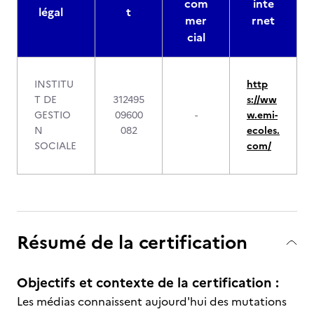
com
inte
légal
t
mer
rnet
cial
INSTITU
http
T DE
312495
s://ww
GESTIO
09600
-
w.emi-
N
082
ecoles.
SOCIALE
com/
Résumé de la certification
Objectifs et contexte de la certification :
Les médias connaissent aujourd'hui des mutations