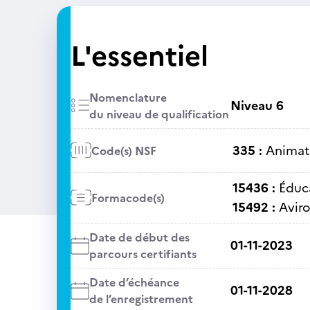
L'essentiel
Nomenclature
Niveau 6
du niveau de qualification
335 :
Animati
Code(s) NSF
15436 :
Éduc
Formacode(s)
15492 :
Avir
Date de début des
01-11-2023
parcours certifiants
Date d’échéance
01-11-2028
de l’enregistrement