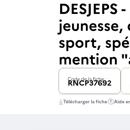
DESJEPS -
jeunesse, 
sport, spé
mention "a
Code de la fiche :
RNCP37692
Télécharger la fiche
Aide en