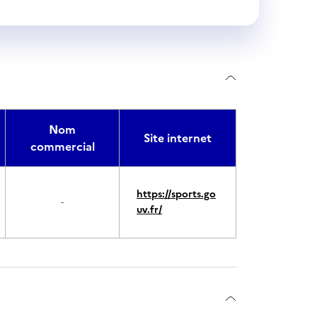
Nom
Site internet
commercial
https://sports.go
-
uv.fr/