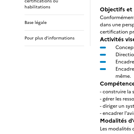
certifications ou
habilitations
Objectifs et 
Conformément a
Base légale
dans une persp
certification p
Pour plus d’informations
Activités vis
Concepti
Directio
Encadrer
Encadrem
même.
Compétences
- construire la
- gérer les res
- diriger un sy
- encadrer l'av
Modalités d'
Les modalités d