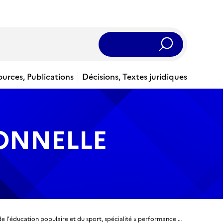
Rechercher
ources, Publications
Décisions, Textes juridiques
IONNELLE
DESJEPS - Diplôme d'Etat supérieur de la jeunesse, de l'éducation populaire et du sport, spécialité « performance sportive » mention "aviron et disciplines associées"