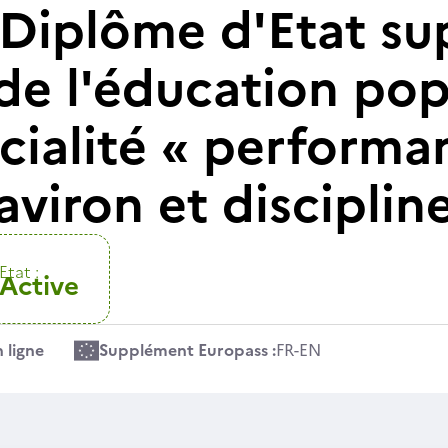
 Diplôme d'Etat sup
de l'éducation pop
cialité « performa
viron et disciplin
Etat :
Active
 ligne
Supplément Europass :
FR
-
EN