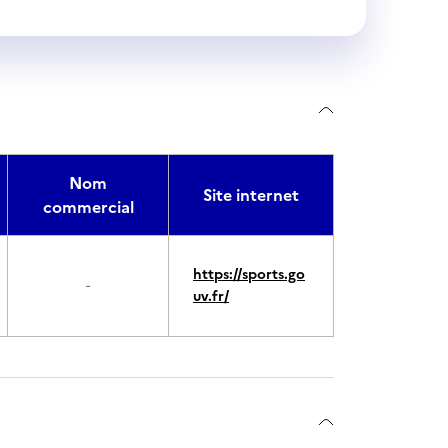
Nom
Site internet
commercial
https://sports.go
-
uv.fr/