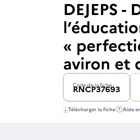
DEJEPS - D
l’éducatio
« perfect
aviron et 
Code de la fiche :
RNCP37693
Télécharger la fiche
Aide en