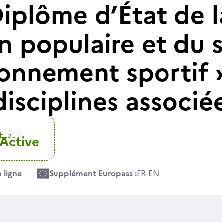
iplôme d’État de l
n populaire et du s
ionnement sportif 
disciplines associé
Etat :
Active
 ligne
Supplément Europass :
FR
-
EN