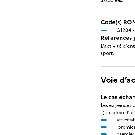
associées.
Code(s) ROM
G1204 
Références j
L'activité d'en
sport.
Voie d’a
Le cas échan
Les exigences p
1) produire l'a
attestat
premiers
premiers