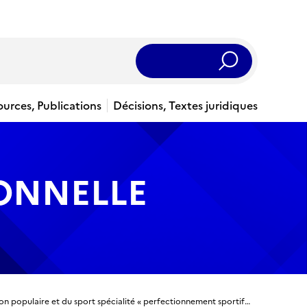
Rechercher
ources, Publications
Décisions, Textes juridiques
IONNELLE
DEJEPS - Diplôme d’État de la jeunesse, de l’éducation populaire et du sport spécialité « perfectionnement sportif » mention « aviron et disciplines associées »