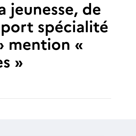
a jeunesse, de
port spécialité
» mention «
es »