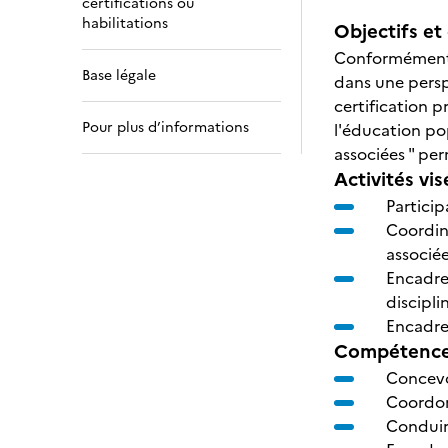
certifications ou
habilitations
Objectifs et 
Conformément a
Base légale
dans une persp
certification p
Pour plus d’informations
l'éducation pop
associées " per
Activités vis
Particip
Coordina
associée
Encadre
discipli
Encadrem
Compétences
Concevoi
Coordon
Conduir