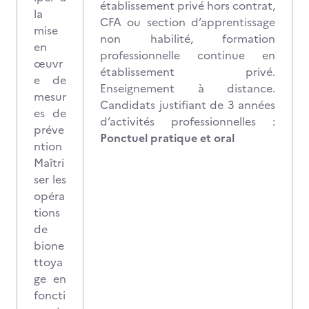
établissement privé hors contrat,
la
CFA ou section d’apprentissage
mise
non habilité, formation
en
professionnelle continue en
œuvr
établissement privé.
e de
Enseignement à distance.
mesur
Candidats justifiant de 3 années
es de
d’activités professionnelles :
préve
Ponctuel pratique et oral
ntion
Maîtri
ser les
opéra
tions
de
bione
ttoya
ge en
foncti