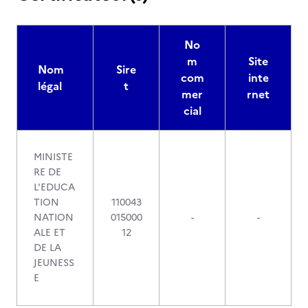
No
m
Site
Nom
Sire
com
inte
légal
t
mer
rnet
cial
MINISTE
RE DE
L'EDUCA
TION
110043
NATION
015000
-
-
ALE ET
12
DE LA
JEUNESS
E