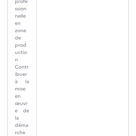
profe
ssion
nelle
en
zone
de
prod
uctio
n
Contr
ibuer
à la
mise
en
œuvr
e de
la
déma
rche