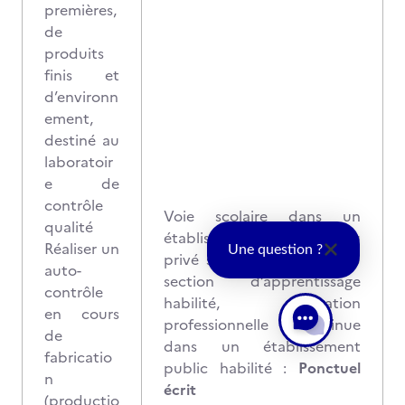
premières,
de
produits
finis et
d’environn
ement,
destiné au
laboratoir
e de
contrôle
Voie scolaire dans un
qualité
établissement public ou
Réaliser un
Une question ?
privé sous contrat, CFA ou
auto-
section d’apprentissage
contrôle
habilité, formation
en cours
professionnelle continue
de
dans un établissement
fabricatio
public habilité :
Ponctuel
n
écrit
(productio