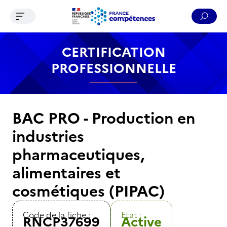
Ouvrir le menu de navigation
Reche
Contenu
Recherche
Menu
Pied de page
CERTIFICATION
PROFESSIONNELLE
BAC PRO - Production en
industries
pharmaceutiques,
alimentaires et
cosmétiques (PIPAC)
Code de la fiche :
Etat :
RNCP37699
Active