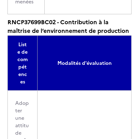
menées
RNCP37699BC02 - Contribution à la
maîtrise de l’environnement de production
List
e de
com
Modalités d'évaluation
pét
enc
es
Adop
ter
une
attitu
de