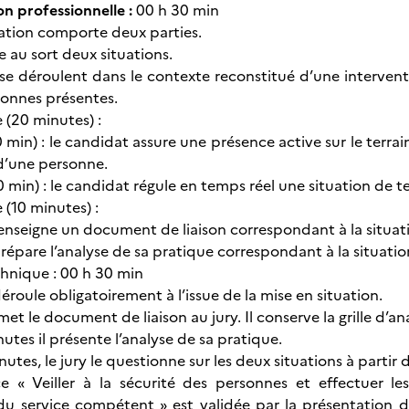
on professionnelle :
00 h 30 min
uation comporte deux parties.
e au sort deux situations.
 se déroulent dans le contexte reconstitué d’une intervent
sonnes présentes.
 (20 minutes) :
10 min) : le candidat assure une présence active sur le terrai
d’une personne.
10 min) : le candidat régule en temps réel une situation de 
 (10 minutes) :
renseigne un document de liaison correspondant à la situati
répare l’analyse de sa pratique correspondant à la situation 
chnique : 00 h 30 min
déroule obligatoirement à l’issue de la mise en situation.
et le document de liaison au jury. Il conserve la grille d’an
tes il présente l’analyse de sa pratique.
tes, le jury le questionne sur les deux situations à partir 
 « Veiller à la sécurité des personnes et effectuer le
 du service compétent » est validée par la présentation du