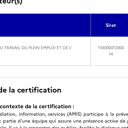
teur(s)
Siret
U TRAVAIL DU PLEIN EMPLOI ET DE L'
110000072000
14
 la certification
contexte de la certification :
iation, information, services (AMIS) participe à la préven
 fait partie d'une équipe qui assure une présence active de
ic. Il va à la rencontre des publics, facilite le dialogue e