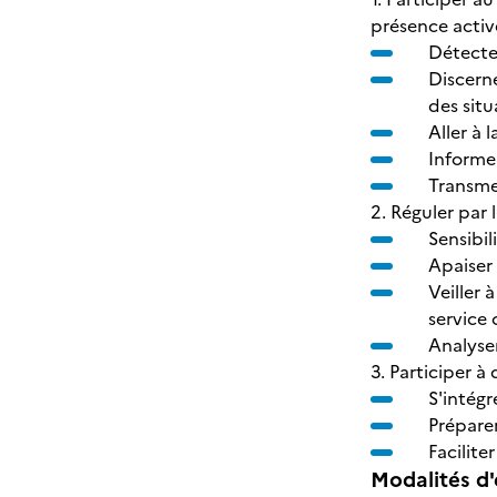
présence activ
Détecte
Discerne
des sit
Aller à 
Informer
Transmet
2. Réguler par 
Sensibil
Apaiser 
Veiller 
service
Analyse
3. Participer à
S'intégr
Préparer
Facilite
Modalités d'