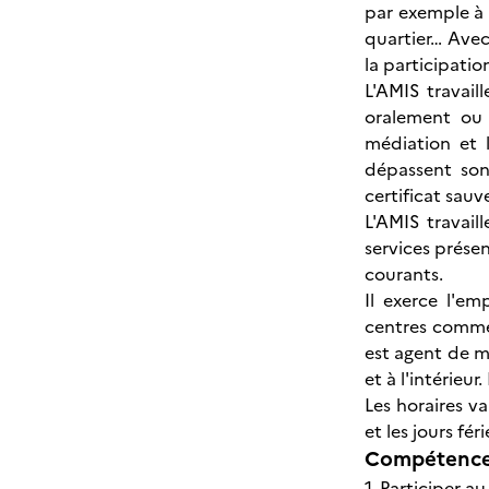
par exemple à 
quartier… Avec 
la participatio
L'AMIS travail
oralement ou 
médiation et l
dépassent son
certificat sauv
L'AMIS travail
services présen
courants.
Il exerce l'em
centres commer
est agent de m
et à l'intérieu
Les horaires va
et les jours féri
Compétences
1. Participer a