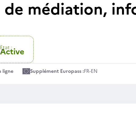
t de médiation, inf
Etat :
Active
 ligne
Supplément Europass :
FR
-
EN