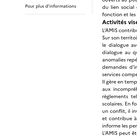
Pour plus d’informations
du lien social
fonction et les
Activités vis
L‘AMIS contribu
Sur son territo
le dialogue av
dialogue au q
anomalies repér
demandes d'inf
services compé
Il gère en temps
aux incompréh
règlements te
scolaires. En f
un conflit, il 
et contribue à
informe les pe
L'AMIS peut êtr