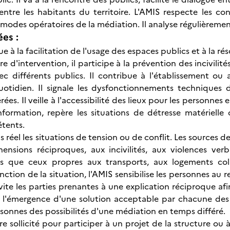
 entre les habitants du territoire. L'AMIS respecte les co
 modes opératoires de la médiation. Il analyse régulièrement
ées :
e à la facilitation de l'usage des espaces publics et à la 
ire d'intervention, il participe à la prévention des incivilité
ec différents publics. Il contribue à l'établissement ou 
uotidien. Il signale les dysfonctionnements techniques 
ées. Il veille à l'accessibilité des lieux pour les personne
ormation, repère les situations de détresse matérielle o
tents.
 réel les situations de tension ou de conflit. Les sources de c
ensions réciproques, aux incivilités, aux violences ve
ls que ceux propres aux transports, aux logements col
onction de la situation, l'AMIS sensibilise les personnes au r
invite les parties prenantes à une explication réciproque a
 l'émergence d'une solution acceptable par chacune des p
rsonnes des possibilités d'une médiation en temps différé.
e sollicité pour participer à un projet de la structure ou 