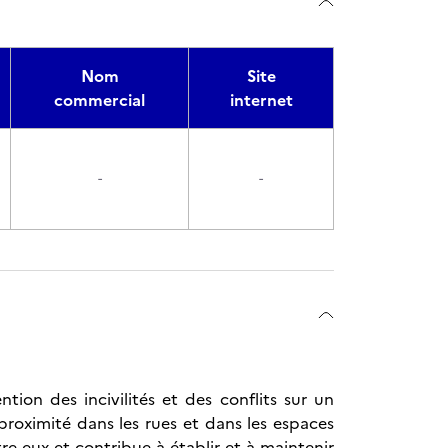
Nom
Site
commercial
internet
-
-
tion des incivilités et des conflits sur un
 proximité dans les rues et dans les espaces
ntre eux et contribue à établir et à maintenir