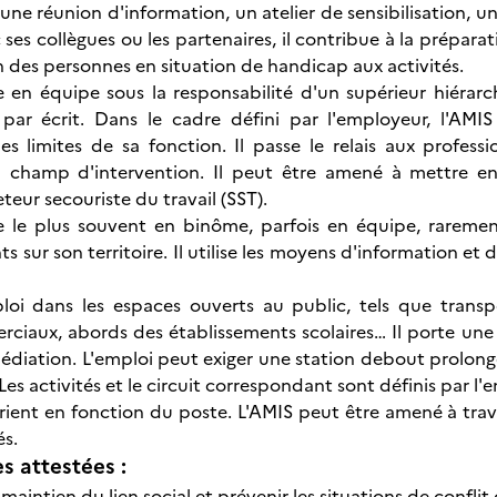
une réunion d'information, un atelier de sensibilisation, u
ses collègues ou les partenaires, il contribue à la préparat
n des personnes en situation de handicap aux activités.
le en équipe sous la responsabilité d'un supérieur hiérar
par écrit. Dans le cadre défini par l'employeur, l'AMIS
es limites de sa fonction. Il passe le relais aux professi
 champ d'intervention. Il peut être amené à mettre e
eteur secouriste du travail (SST).
le le plus souvent en binôme, parfois en équipe, rarement 
ts sur son territoire. Il utilise les moyens d'information e
ploi dans les espaces ouverts au public, tels que transp
ciaux, abords des établissements scolaires… Il porte une t
édiation. L'emploi peut exiger une station debout prolongé
r. Les activités et le circuit correspondant sont définis par 
rient en fonction du poste. L'AMIS peut être amené à travail
és.
 attestées :
u maintien du lien social et prévenir les situations de conf