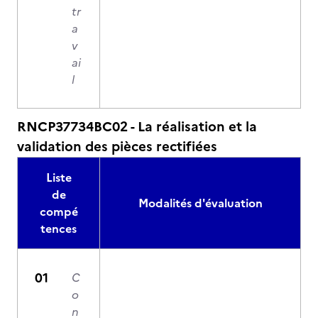
tr
a
v
ai
l
RNCP37734BC02 - La réalisation et la
validation des pièces rectifiées
Liste
de
Modalités d'évaluation
compé
tences
C
o
n