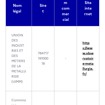
m
Site
Nom
Sire
com
inte
légal
t
mer
rnet
cial
UNION
DES
http
INDUST
s://ww
RIES ET
784717
w.obse
DES
191000
-
rvatoir
METIERS
18
e-meta
DE LA
llurgie.
METALLU
fr/
RGIE
(UIMM)
Commiss