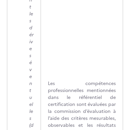
t
le
s
d
ér
iv
e
s
é
v
e
n
Les compétences
t
professionnelles mentionnées
u
dans le référentiel de
el
certification sont évaluées par
le
la commission d’évaluation à
s
l’aide des critères mesurables,
(d
observables et les résultats