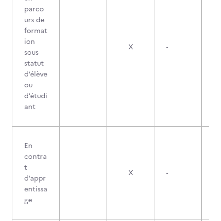
parco
urs de
format
ion
X
-
sous
statut
d’élève
ou
d’étudi
ant
En
contra
t
X
-
d’appr
entissa
ge