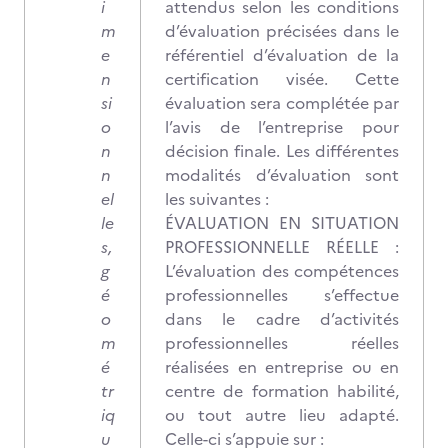
i
attendus selon les conditions
m
d’évaluation précisées dans le
e
référentiel d’évaluation de la
n
certification visée. Cette
si
évaluation sera complétée par
o
l’avis de l’entreprise pour
n
décision finale. Les différentes
n
modalités d’évaluation sont
el
les suivantes :
le
ÉVALUATION EN SITUATION
s,
PROFESSIONNELLE RÉELLE :
g
L’évaluation des compétences
é
professionnelles s’effectue
o
dans le cadre d’activités
m
professionnelles réelles
é
réalisées en entreprise ou en
tr
centre de formation habilité,
iq
ou tout autre lieu adapté.
u
Celle-ci s’appuie sur :