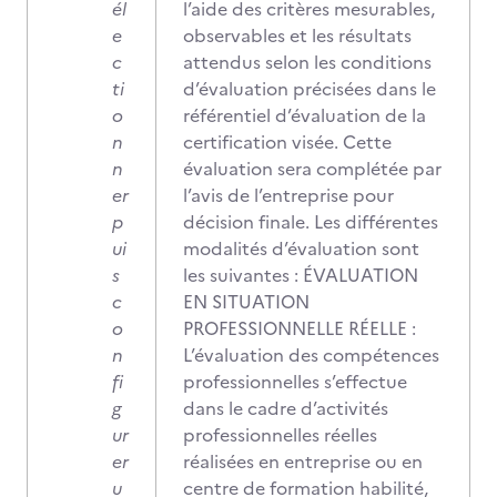
él
l’aide des critères mesurables,
e
observables et les résultats
c
attendus selon les conditions
ti
d’évaluation précisées dans le
o
référentiel d’évaluation de la
n
certification visée. Cette
n
évaluation sera complétée par
er
l’avis de l’entreprise pour
p
décision finale. Les différentes
ui
modalités d’évaluation sont
s
les suivantes : ÉVALUATION
c
EN SITUATION
o
PROFESSIONNELLE RÉELLE :
n
L’évaluation des compétences
fi
professionnelles s’effectue
g
dans le cadre d’activités
ur
professionnelles réelles
er
réalisées en entreprise ou en
u
centre de formation habilité,