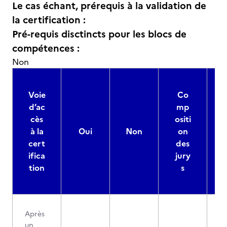
Le cas échant, prérequis à la validation de
la certification :
Pré-requis disctincts pour les blocs de
compétences :
Non
Voie
Co
d’ac
mp
cès
ositi
à la
Oui
Non
on
cert
des
ifica
jury
d
tion
s
Après
un