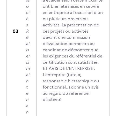
ss
à évaluer selon cette modalité
o
ont bien été mises en œuvre
ci
en entreprise à l’occasion d’un
é
ou plusieurs projets ou
s
activités. La présentation de
R
ces projets ou activités
é
devant une commission
al
d’évaluation permettra au
is
candidat de démontrer que
er
les exigences du référentiel de
la
certification sont satisfaites.
m
ET AVIS DE L’ENTREPRISE :
ai
L’entreprise (tuteur,
n
responsable hiérarchique ou
t
fonctionnel…) donne un avis
e
au regard du référentiel
n
d’activité.
a
n