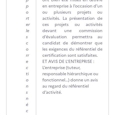
p
en entreprise à l’occasion d’un
o
ou plusieurs projets ou
rt
activités. La présentation de
er
ces projets ou activités
le
devant une commission
s
d’évaluation permettra au
c
candidat de démontrer que
o
les exigences du référentiel de
rr
certification sont satisfaites.
e
ET AVIS DE L’ENTREPRISE :
c
L’entreprise (tuteur,
ti
responsable hiérarchique ou
o
fonctionnel…) donne un avis
n
au regard du référentiel
s
d’activité.
n
é
c