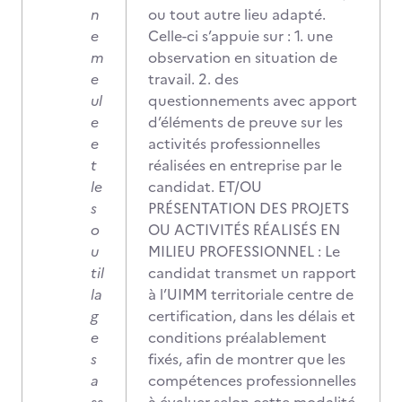
n
ou tout autre lieu adapté.
e
Celle-ci s’appuie sur : 1. une
m
observation en situation de
e
travail. 2. des
ul
questionnements avec apport
e
d’éléments de preuve sur les
e
activités professionnelles
t
réalisées en entreprise par le
le
candidat. ET/OU
s
PRÉSENTATION DES PROJETS
o
OU ACTIVITÉS RÉALISÉS EN
u
MILIEU PROFESSIONNEL : Le
til
candidat transmet un rapport
la
à l’UIMM territoriale centre de
g
certification, dans les délais et
e
conditions préalablement
s
fixés, afin de montrer que les
a
compétences professionnelles