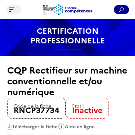
Ouvrir le menu de navigation
Reche
Contenu
Recherche
Menu
Pied de page
CERTIFICATION
PROFESSIONNELLE
CQP Rectifieur sur machine
conventionnelle et/ou
numérique
Code de la fiche :
Etat :
RNCP37734
Inactive
Télécharger la fiche
Aide en ligne