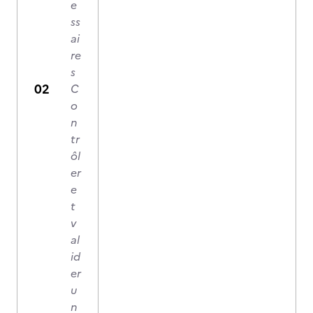
e
ss
ai
re
s
C
o
n
tr
ôl
er
e
t
v
al
id
er
u
n