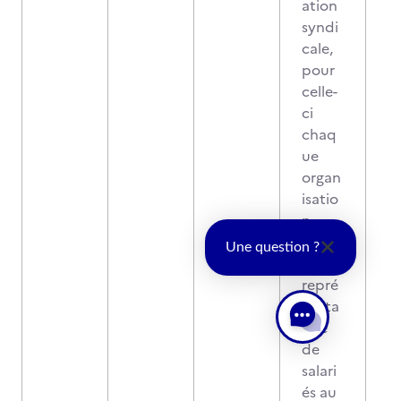
ation
syndi
cale,
pour
celle-
ci
chaq
ue
organ
isatio
n
syndi
Une question ?
cale
repré
senta
tive
de
salari
és au