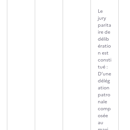
Le
jury
parita
ire de
délib
ératio
n est
consti
tué :
D’une
délég
ation
patro
nale
comp
osée
au
maxi