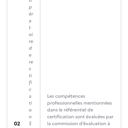
o
p
ér
a
t
oi
re
d
e
re
c
ti
fi
c
a
Les compétences
ti
professionnelles mentionnées
o
dans le référentiel de
n
certification sont évaluées par
S
la commission d’évaluation à