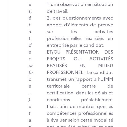
e
1. une observation en situation
s,
de travail.
é
2. des questionnements avec
t
apport d’éléments de preuve
a
sur les activités
t
professionnelles réalisées en
d
entreprise par le candidat.
e
ET/OU PRÉSENTATION DES
s
PROJETS OU ACTIVITÉS
ur
RÉALISÉS EN MILIEU
fa
PROFESSIONNEL : Le candidat
c
transmet un rapport à l’UIMM
e
territoriale centre de
…
certification, dans les délais et
)
conditions préalablement
e
fixés, afin de montrer que les
t
compétences professionnelles
a
à évaluer selon cette modalité
p
ont bien été mises en œuvre