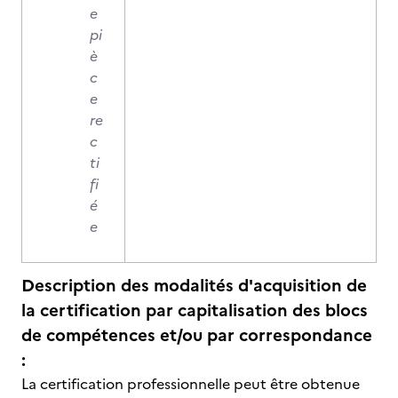
e
pi
è
c
e
re
c
ti
fi
é
e
Description des modalités d'acquisition de
la certification par capitalisation des blocs
de compétences et/ou par correspondance
:
La certification professionnelle peut être obtenue