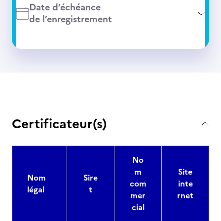
Date d’échéance
de l’enregistrement
Certificateur(s)
No
m
Site
Nom
Sire
com
inte
légal
t
mer
rnet
cial