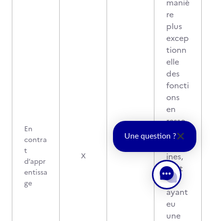
maniè
re
plus
excep
tionn
elle
des
foncti
ons
en
resso
En
urces
Une question ?
contra
huma
t
ines,
X
d’appr
tout
entissa
en
ge
ayant
eu
une