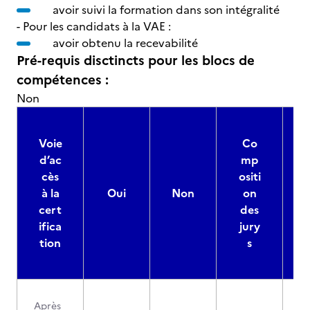
avoir suivi la formation dans son intégralité
- Pour les candidats à la VAE :
avoir obtenu la recevabilité
Pré-requis disctincts pour les blocs de
compétences :
Non
Voie
Co
d’ac
mp
cès
ositi
à la
Oui
Non
on
cert
des
ifica
jury
d
tion
s
Après