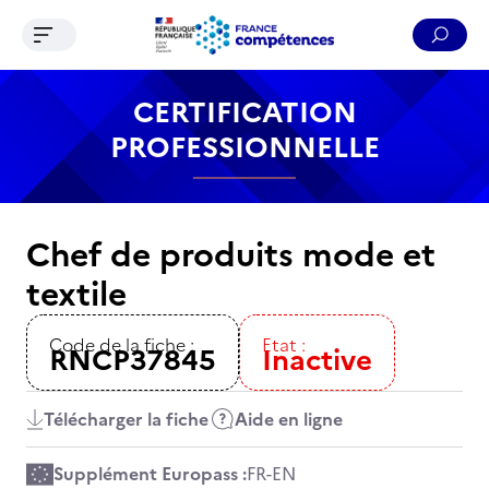
Ouvrir le menu de navigation
Reche
Contenu
Recherche
Menu
Pied de page
CERTIFICATION
PROFESSIONNELLE
Chef de produits mode et
textile
Code de la fiche :
Etat :
RNCP37845
Inactive
Télécharger la fiche
Aide en ligne
Supplément Europass :
FR
-
EN