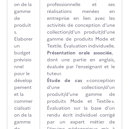
on de la
professionnelle et ses
gamme
réalisations menées en
de
entreprise en lien avec les
produit
activités de conception d’une
s.
collection/d’un produit/d’une
Elaborer
gamme de produits Mode et
un
Textile. Évaluation individuelle.
budget
Présentation orale associée
,
prévisio
dont une partie en anglais,
nnel
évaluée par l’enseignant et le
pour le
tuteur.
dévelop
Étude de cas
« conception
pement
d’une collection/d’un
et la
produit/d’une gamme de
commer
produits Mode et Textile ».
cialisati
Évaluation sur la base d'un
on de la
rendu écrit individuel corrigé
gamme
par un expert métier de
de
l'équipe pédagogique mis à