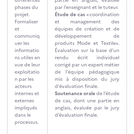
différentes
partie en anglais, évaluée
phases du
par l’enseignant et le tuteur.
projet.
Étude de cas
« coordination
Formaliser
et management des
et
équipes de création et de
communiq
développement de
uer les
produits Mode et Textile».
informatio
Évaluation sur la base d'un
ns utiles en
rendu écrit individuel
vue de leur
corrigé par un expert métier
exploitatio
de l'équipe pédagogique
n par les
mis à disposition du jury
acteurs
d'évaluation finale.
internes et
Soutenance orale
de l’étude
externes
de cas, dont une partie en
impliqués
anglais, évaluée par le jury
dans le
d’évaluation finale.
processus.