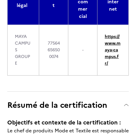
com
inter
légal
t
mer
net
cial
MAYA
https://
CAMPU
77564
www.m
S
65650
-
aya-ca
GROUP
0074
mpus.f
E
r/
Résumé de la certification
Objectifs et contexte de la certification :
Le chef de produits Mode et Textile est responsable