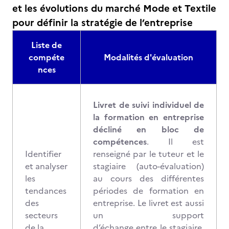
et les évolutions du marché Mode et Textile
pour définir la stratégie de l’entreprise
Liste de
compéte
Modalités d'évaluation
nces
Livret de suivi individuel de
la formation en entreprise
décliné en bloc de
compétences
. Il est
Identifier
renseigné par le tuteur et le
et analyser
stagiaire (auto-évaluation)
les
au cours des différentes
tendances
périodes de formation en
des
entreprise. Le livret est aussi
secteurs
un support
de la
d’échange entre le stagiaire,