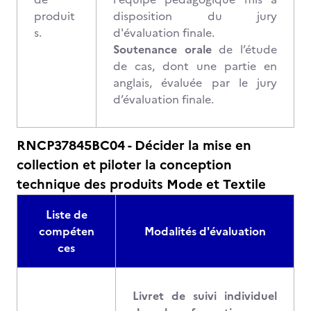
produit
disposition du jury
s.
d'évaluation finale.
Soutenance orale
de l’étude
de cas, dont une partie en
anglais, évaluée par le jury
d’évaluation finale.
RNCP37845BC04 - Décider la mise en
collection et piloter la conception
technique des produits Mode et Textile
Liste de
compéten
Modalités d'évaluation
ces
Livret de suivi individuel