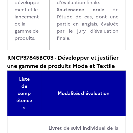
développe
d'évaluation finale.
ment et le
Soutenance orale
de
lancement
l’étude de cas, dont une
de la
partie en anglais, évaluée
gamme de
par le jury d’évaluation
produits.
finale.
RNCP37845BC03 - Développer et justifier
une gamme de produits Mode et Textile
Liste
de
comp
Modalités d'évaluation
étence
s
Livret de suivi individuel de la