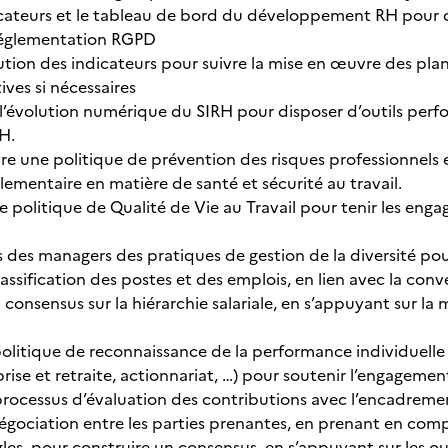
dicateurs et le tableau de bord du développement RH pour o
 réglementation RGPD
lution des indicateurs pour suivre la mise en œuvre des pl
ives si nécessaires
évolution numérique du SIRH pour disposer d’outils perfo
H.
e une politique de prévention des risques professionnels 
ementaire en matière de santé et sécurité au travail.
 politique de Qualité de Vie au Travail pour tenir les en
 des managers des pratiques de gestion de la diversité pour 
assification des postes et des emplois, en lien avec la conv
 consensus sur la hiérarchie salariale, en s’appuyant sur la 
olitique de reconnaissance de la performance individuelle 
ise et retraite, actionnariat, …) pour soutenir l’engagement
rocessus d’évaluation des contributions avec l’encadremen
égociation entre les parties prenantes, en prenant en compt
les, pour construire un consensus, en s’appuyant sur les out