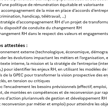
d’une politique de rémunération équitable et valorisante
 accompagnement de la mise en place d’accords d’entrepri
scrimination, handicap, télétravail, …)
 stratégie d’accompagnement RH d’un projet de transform
du dispositif de conduite du changement RH
hangement RH dans le respect des valeurs et engagements
 attestées :
ironnement externe (technologique, économique, démographiq
er les évolutions impactant les métiers et l’organisation, 
texte interne, la mission et la stratégie de l’entreprise (inte
,) pour identifier les enjeux RH, en utilisant les modèles de 
tils de la GPEC pour transformer la vision prospective des 
és, en tension ou critiques
c l’encadrement les besoins prévisionnels (effectif, emploi
 de montées en compétences et de reconversion par rappo
lans d’action pluriannuels de gestion et développement RH
 reconversion par métier et emploi) pour atteindre les o