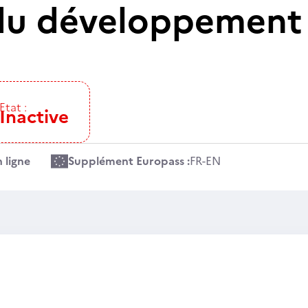
u développement 
Etat :
Inactive
 ligne
Supplément Europass :
FR
-
EN