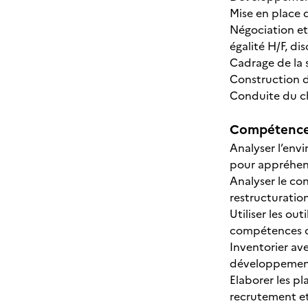
Mise en place 
Négociation et
égalité H/F, di
Cadrage de la
Construction 
Conduite du c
Compétences
Analyser l’env
pour appréhend
Analyser le con
restructuration
Utiliser les ou
compétences cl
Inventorier ave
développement,
Elaborer les p
recrutement et