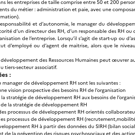
s les entreprises de taille comprise entre 50 et 200 person
ents du métier : administration et paie, avec une compo
rmation).
responsabilité et d’autonomie, le manager du développem
utorité d’un directeur des RH, d’un responsable des RH o
rganisation de l’entreprise.
Lorsqu’il s’agit de start-up ou d’a
tut d’employé ou d’agent de maitrise, alors que le nive
développement des Ressources Humaines peut œuvrer au se
 tiers-secteur associatif.
ées :
du manager de développement RH sont les suivantes :
une vision prospective des besoins RH de l’organisation
la stratégie de développement RH aux besoins de l’organi
 de la stratégie de développement RH
des processus de développement RH orientés collaborateu
 processus de développement RH (recrutement,mobilité, év
veloppement RH à partir des données du SIRH (bilan social
de la prévention des risques psychosociaux et des action