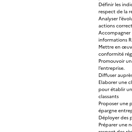
Définir les in
respect de la
Analyser l’évo
actions correct
Accompagner l’
informations R
Mettre en œuvr
conformité régl
Promouvoir une
l’entreprise.
Diffuser auprès
Elaborer une cl
pour établir un
classants
Proposer une p
épargne entrepr
Déployer des p
Préparer une n
respect des règ