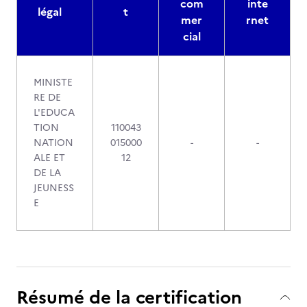
com
inte
légal
t
mer
rnet
cial
MINISTE
RE DE
L'EDUCA
TION
110043
NATION
015000
-
-
ALE ET
12
DE LA
JEUNESS
E
Résumé de la certification