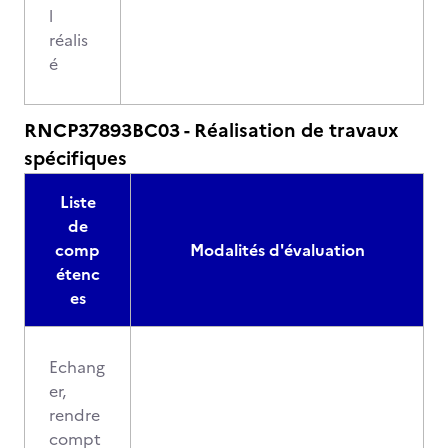
l
réalis
é
RNCP37893BC03 - Réalisation de travaux
spécifiques
Liste
de
comp
Modalités d'évaluation
étenc
es
Echang
er,
rendre
compt