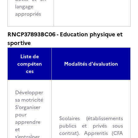
langage
appropriés
RNCP37893BC06 - Education physique et
sportive
Liste de
compéten
Modalités d'évaluation
ces
Développer
sa motricité
S‘organiser
pour
Scolaires (établissements
apprendre
publics et privés sous
et
contrat). Apprentis (CFA
s’entraîner