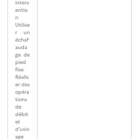
interv
entio
n
Utilise
r un
échaf
auda
ge de
pied
fixe
Réalis
er des
opéra
tions
de
débit
et
d'usin
age