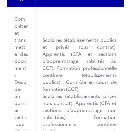
Com
pléter
et
trans
Scolaires (établissements publics
mettr
et privés sous contrat).
e des
Apprentis (CFA et sections
docu
d'apprentissage habilités au
ment
CCF). Formation professionnelle
s
continue (établissements
Déco
publics) : Contrôle en cours de
der
formation (CCF)
un
Scolaires (établissements privés
dossi
hors contrat). Apprentis (CFA et
er
sections d'apprentissage non
techn
habilitées). Formation
ique
professionnelle continue