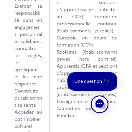
et sections
Exercer sa
d'apprentissage habilités
responsabili
au CCF). Formation
té dans un
professionnelle continue
engagemen
(établissements publics) :
t personnel
Contrôle en cours de
et solidaire :
formation (CCF)
connaître
Scolaires (établissements
les règles,
privés hors contrat).
les
Apprentis (CFA et sections
appliquer
d'apprentissage non
et les faire
habilitées). Formation
Une question ?
respecter
professionnelle continue
Construire
(établissements privés).
durablemen
Enseignement à distance.
t sa santé
Candidats individuels :
Accéder au
Ponctuel
patrimoine
culturel