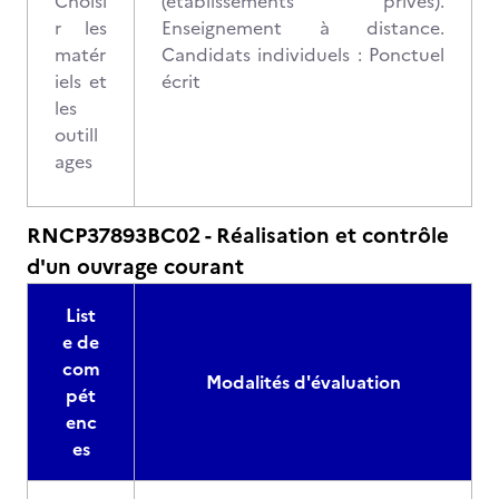
Choisi
(établissements privés).
r les
Enseignement à distance.
matér
Candidats individuels : Ponctuel
iels et
écrit
les
outill
ages
RNCP37893BC02 - Réalisation et contrôle
d'un ouvrage courant
List
e de
com
Modalités d'évaluation
pét
enc
es