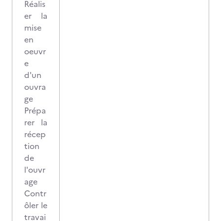
Réalis
er la
mise
en
oeuvr
e
d'un
ouvra
ge
Prépa
rer la
récep
tion
de
l'ouvr
age
Contr
ôler le
travai