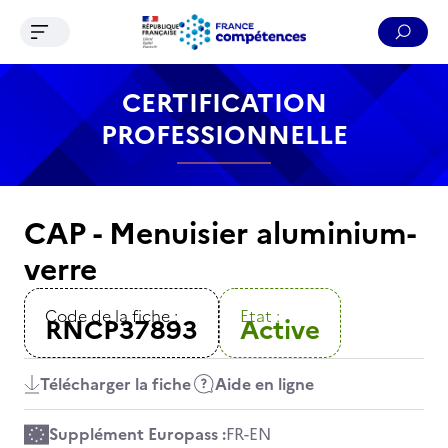
Ouvrir le menu de navigation
Reche
Contenu
Recherche
Menu
Pied de page
CERTIFICATION
PROFESSIONNELLE
CAP - Menuisier aluminium-
verre
Code de la fiche :
Etat :
RNCP37893
Active
Télécharger la fiche
Aide en ligne
Supplément Europass :
FR
-
EN