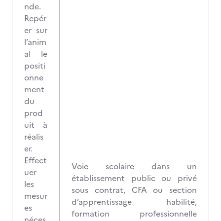
nde.
Repér
er sur
l’anim
al le
positi
onne
ment
du
prod
uit à
réalis
er.
Effect
Voie scolaire dans un
uer
établissement public ou privé
les
sous contrat, CFA ou section
mesur
d’apprentissage habilité,
es
formation professionnelle
néces