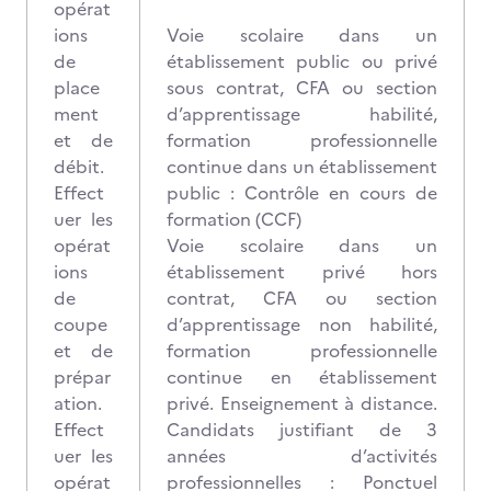
opérat
ions
Voie scolaire dans un
de
établissement public ou privé
place
sous contrat, CFA ou section
ment
d’apprentissage habilité,
et de
formation professionnelle
débit.
continue dans un établissement
Effect
public : Contrôle en cours de
uer les
formation (CCF)
opérat
Voie scolaire dans un
ions
établissement privé hors
de
contrat, CFA ou section
coupe
d’apprentissage non habilité,
et de
formation professionnelle
prépar
continue en établissement
ation.
privé. Enseignement à distance.
Effect
Candidats justifiant de 3
uer les
années d’activités
opérat
professionnelles : Ponctuel