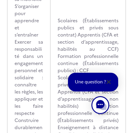
S’organiser
pour
apprendre
Scolaires (Établissements
et
publics et privés sous
s’entraîner
contrat) Apprentis (CFA et
Exercer sa
section d’apprentissage,
responsabili
habilités au CCF)
té dans un
Formation professionnelle
engagement
continue (Établissements
personnel et
publics) : CCF
solidaire :
Scolaires (Établissements
Une question ?
connaître
privés hors contrat)
les règles, les
Apprentis (CFA et section
appliquer et
d’apprentissage non
les faire
habilités) Formation
respecte
professionnelle continue
Construire
(Établissements privés)
durablemen
Enseignement à distance