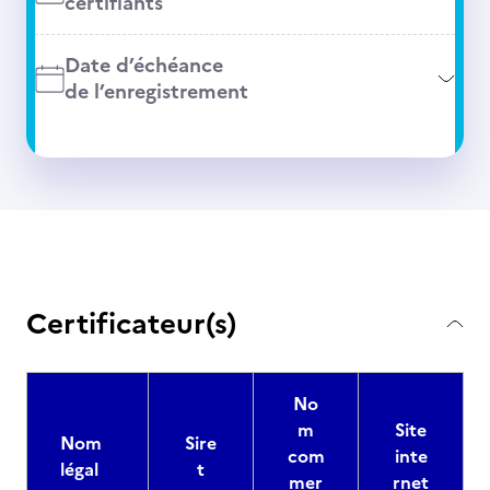
certifiants
Date d’échéance
de l’enregistrement
Certificateur(s)
No
m
Site
Nom
Sire
com
inte
légal
t
mer
rnet