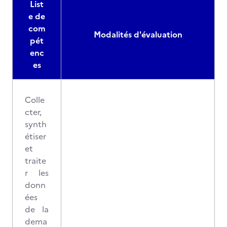
List
e de
com
Modalités d'évaluation
pét
enc
es
Colle
cter,
synth
étiser
et
traite
r les
donn
ées
de la
dema