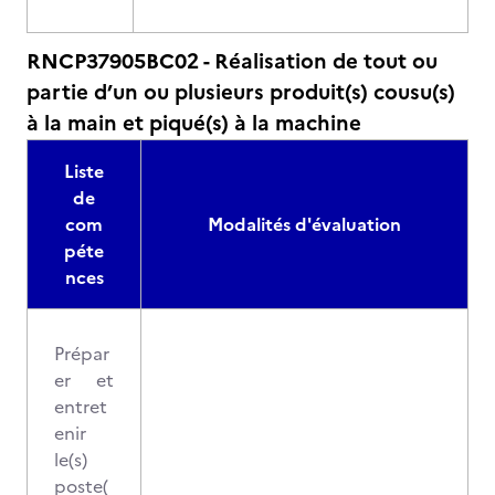
RNCP37905BC02 - Réalisation de tout ou
partie d’un ou plusieurs produit(s) cousu(s)
à la main et piqué(s) à la machine
Liste
de
com
Modalités d'évaluation
péte
nces
Prépar
er et
entret
enir
le(s)
poste(