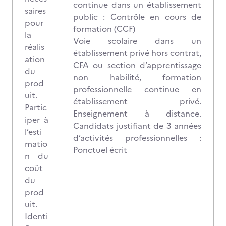
continue dans un établissement
saires
public : Contrôle en cours de
pour
formation (CCF)
la
Voie scolaire dans un
réalis
établissement privé hors contrat,
ation
CFA ou section d’apprentissage
du
non habilité, formation
prod
professionnelle continue en
uit.
établissement privé.
Partic
Enseignement à distance.
iper à
Candidats justifiant de 3 années
l’esti
d’activités professionnelles :
matio
Ponctuel écrit
n du
coût
du
prod
uit.
Identi