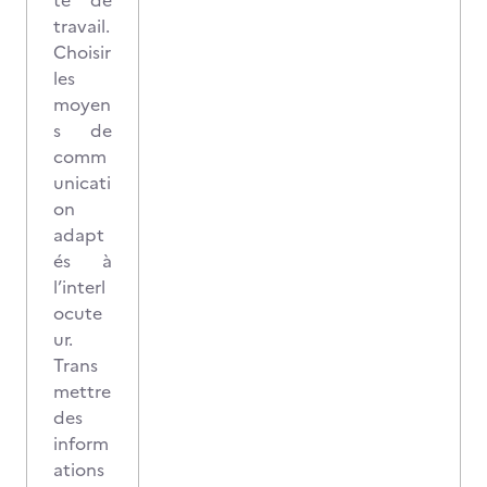
te de
travail.
Choisir
les
moyen
s de
comm
unicati
on
adapt
és à
l’interl
ocute
ur.
Trans
mettre
des
inform
ations