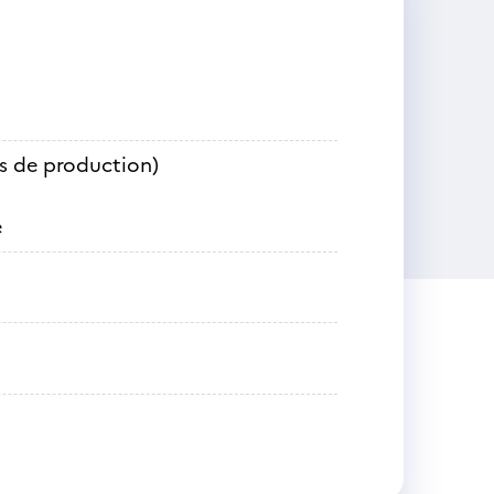
es de production)
e