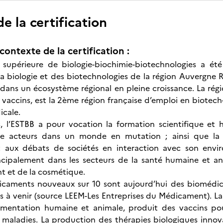
 la certification
contexte de la certification :
e supérieure de biologie-biochimie-biotechnologies a ét
 la biologie et des biotechnologies de la région Auvergne 
dans un écosystème régional en pleine croissance. La ré
vaccins, est la 2ème région française d’emploi en biote
icale.
, l’ESTBB a pour vocation la formation scientifique et
re acteurs dans un monde en mutation ; ainsi que la p
et aux débats de sociétés en interaction avec son env
incipalement dans les secteurs de la santé humaine et anim
t et de la cosmétique.
icaments nouveaux sur 10 sont aujourd’hui des biomédica
s à venir (source LEEM-Les Entreprises du Médicament). La
alimentation humaine et animale, produit des vaccins po
 maladies. La production des thérapies biologiques innov