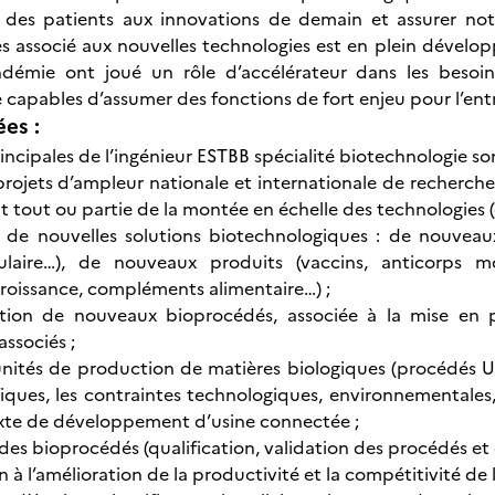
s des patients aux innovations de demain et assurer not
s associé aux nouvelles technologies est en plein développ
démie ont joué un rôle d’accélérateur dans les besoins
 capables d’assumer des fonctions de fort enjeu pour l’entr
ées :
rincipales de l’ingénieur ESTBB spécialité biotechnologie son
projets d’ampleur nationale et internationale de recherc
t tout ou partie de la montée en échelle des technologies (éc
 de nouvelles solutions biotechnologiques : de nouveaux
ssulaire…), de nouveaux produits (vaccins, anticorps m
oissance, compléments alimentaire…) ;
ion de nouveaux bioprocédés, associée à la mise en 
ssociés ;
unités de production de matières biologiques (procédés U
ifiques, les contraintes technologiques, environnemental
xte de développement d’usine connectée ;
des bioprocédés (qualification, validation des procédés et d
n à l’amélioration de la productivité et la compétitivité de l