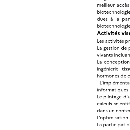
meilleur accè
biotechnologie
dues à la pan
biotechnologie
Activités vis
Les activités p
La gestion de 
vivants incluan
La conception
ingénierie ti
hormones de cr
L’implémentat
informatiques a
Le pilotage d’
calculs scient
dans un conte
L’optimisation 
La participatio