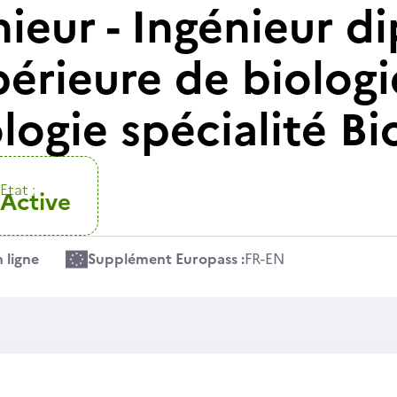
nieur - Ingénieur 
périeure de biolog
logie spécialité B
Etat :
Active
 ligne
Supplément Europass :
FR
-
EN