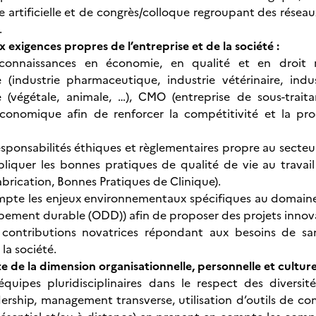
nce artificielle et de congrès/colloque regroupant des rése
.
 exigences propres de l’entreprise et de la société :
 connaissances en économie, en qualité et en droit r
 (industrie pharmaceutique, industrie vétérinaire, indu
e (végétale, animale, …), CMO (entreprise de sous-trait
 économique afin de renforcer la compétitivité et la pro
 responsabilités éthiques et règlementaires propre au sect
pliquer les bonnes pratiques de qualité de vie au travai
abrication, Bonnes Pratiques de Clinique).
pte les enjeux environnementaux spécifiques au domaine d
pement durable (ODD)) afin de proposer des projets innov
contributions novatrices répondant aux besoins de san
la société.
 de la dimension organisationnelle, personnelle et culturel
quipes pluridisciplinaires dans le respect des diversit
dership, management transverse, utilisation d’outils de 