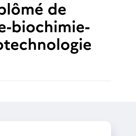
diplômé de
ie-biochimie-
iotechnologie