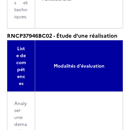
s et
techn
iques.
RNCP37946BC02 - Étude d'une réalisation
List
e de
com
Modalités d'évaluation
pét
enc
es
Analy
ser
une
dema