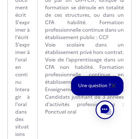
docu
ou par un GIP-FCIP, lorsque la
ment
formation se déroule en totalité
écrit
de ces structures, ou dans un
S'expr
CFA habilité. Formation
imer à
professionnelle continue dans un
l'écrit
établissement public : CCF
S'expr
Voie scolaire dans un
imer à
établissement privé hors contrat.
l'oral
Voie de l’apprentissage dans un
en
CFA non habilité. Formation
conti
professionnelle continue en
nu
établissement privé.
Une question ?
Intera
Enseignement à distance.
gir à
Candidats justifiant de 3 années
l'oral
d’activités professionnelles :
dans
Ponctuel oral
des
situat
ions