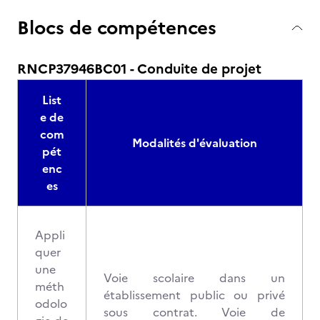
Blocs de compétences
RNCP37946BC01 - Conduite de projet
List
e de
com
Modalités d'évaluation
pét
enc
es
Appli
quer
une
Voie scolaire dans un
méth
établissement public ou privé
odolo
sous contrat. Voie de