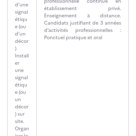
professionnelle continue en
d’une
établissement privé.
signal
Enseignement à distance.
étiqu
Candidats justifiant de 3 années
e (ou
d’activités professionnelles :
d’un
Ponctuel pratique et oral
décor
)
Install
er
une
signal
étiqu
e (ou
un
décor
) sur
site.
Organ
iser le