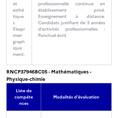
et
professionnelle continue en
esthé
établissement privé.
tique
Enseignement à distance.
s
Candidats justifiant de 3 années
S’expr
d’activités professionnelles :
imer
Ponctuel écrit
graph
ique
ment.
RNCP37946BC05 - Mathématiques -
Physique-chimie
Liste de
compéte
Modalités d'évaluation
nces