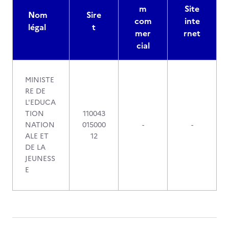
m
Site
Nom
Sire
com
inte
légal
t
mer
rnet
cial
MINISTE
RE DE
L'EDUCA
TION
110043
NATION
015000
-
-
ALE ET
12
DE LA
JEUNESS
E