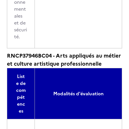
onne
ment
ales
et de
sécuri
té.
RNCP37946BC04 - Arts appliqués au métier
et culture artistique professionnelle
List
e de
com
Modalités d'évaluation
pét
enc
es