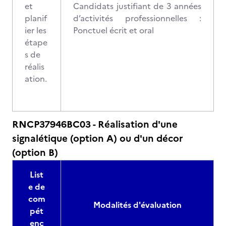
et
Candidats justifiant de 3 années
planif
d’activités professionnelles :
ier les
Ponctuel écrit et oral
étape
s de
réalis
ation.
RNCP37946BC03 - Réalisation d'une
signalétique (option A) ou d'un décor
(option B)
List
e de
com
Modalités d'évaluation
pét
enc