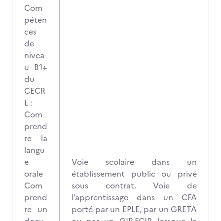
Com
péten
ces
de
nivea
u B1+
du
CECR
L :
Com
prend
re la
langu
e
Voie scolaire dans un
orale
établissement public ou privé
Com
sous contrat. Voie de
prend
l’apprentissage dans un CFA
re un
porté par un EPLE, par un GRETA