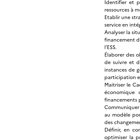
Identifier et 
ressources à mo
Etablir une st
service en inté
Analyser la si
financement des
l’ESS.
Élaborer des ob
de suivre et d
instances de g
participation 
Maitriser le C
économique de
financements p
Communiquer et
au modèle port
des changement
Définir, en c
optimiser la p