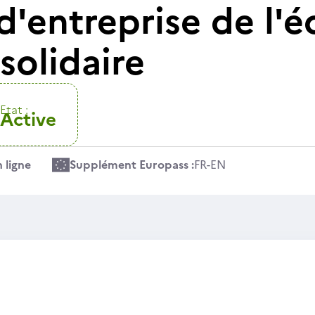
 d'entreprise de l'
 solidaire
Etat :
Active
 ligne
Supplément Europass :
FR
-
EN