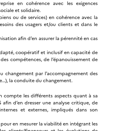
treprise en cohérence avec les exigences
ciale et solidaire.
 biens ou de services) en cohérence avec la
soins des usagers et/ou clients et dans le
nisation afin d’en assurer la pérennité en cas
apté, coopératif et inclusif en capacité de
nt des compétences, de l’épanouissement de
ite du changement par l’accompagnement des
oire…), la conduite du changement.
en compte les différents aspects quant à sa
 afin d’en dresser une analyse critique, de
internes et externes, impliqués dans son
our en mesurer la viabilité en intégrant les
es clients/financeurs et les évolutions de