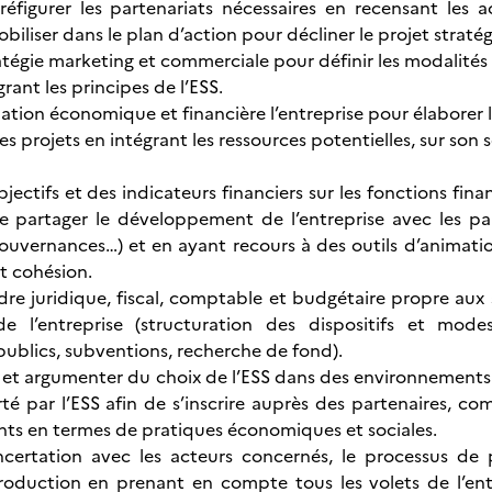
préfigurer les partenariats nécessaires en recensant les 
biliser dans le plan d’action pour décliner le projet stratég
ratégie marketing et commerciale pour définir les modalit
grant les principes de l’ESS.
tuation économique et financière l’entreprise pour élabore
 projets en intégrant les ressources potentielles, sur son se
jectifs et des indicateurs financiers sur les fonctions fin
e partager le développement de l’entreprise avec les par
ouvernances…) et en ayant recours à des outils d’animatio
et cohésion.
adre juridique, fiscal, comptable et budgétaire propre aux 
 l’entreprise (structuration des dispositifs et modes
ublics, subventions, recherche de fond).
 argumenter du choix de l’ESS dans des environnements ex
é par l’ESS afin de s’inscrire auprès des partenaires, co
s en termes de pratiques économiques et sociales.
oncertation avec les acteurs concernés, le processus de
roduction en prenant en compte tous les volets de l’entr