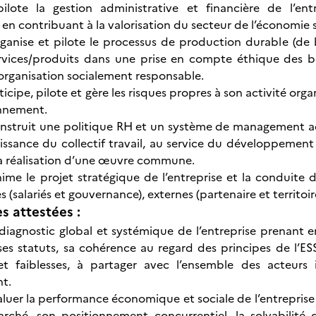
pilote la gestion administrative et financière de l’en
en contribuant à la valorisation du secteur de l’économie so
rganise et pilote le processus de production durable (de
rvices/produits dans une prise en compte éthique des be
organisation socialement responsable.
ticipe, pilote et gère les risques propres à son activité orga
nnement.
onstruit une politique RH et un système de management ad
issance du collectif travail, au service du développeme
a réalisation d’une œuvre commune.
anime le projet stratégique de l’entreprise et la condu
s (salariés et gouvernance), externes (partenaire et territ
 attestées :
diagnostic global et systémique de l’entreprise prenant 
es statuts, sa cohérence au regard des principes de l’ESS
et faiblesses, à partager avec l’ensemble des acteurs 
t.
luer la performance économique et sociale de l’entreprise p
ché, son positionnement concurrentiel, la solvabilité d