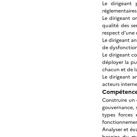
Le dirigeant 
réglementaires 
Le dirigeant o
qualité des se
respect d’une 
Le dirigeant an
de dysfonctio
Le dirigeant c
déployer la pu
chacun et de l
Le dirigeant 
acteurs interne
Compétences
Construire un 
gouvernance, s
types forces 
fonctionnemen
Analyser et éva
besoins du mar