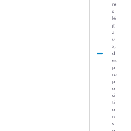
re
s
lé
g
a
u
x,
d
es
p
ro
p
o
si
ti
o
n
s
p