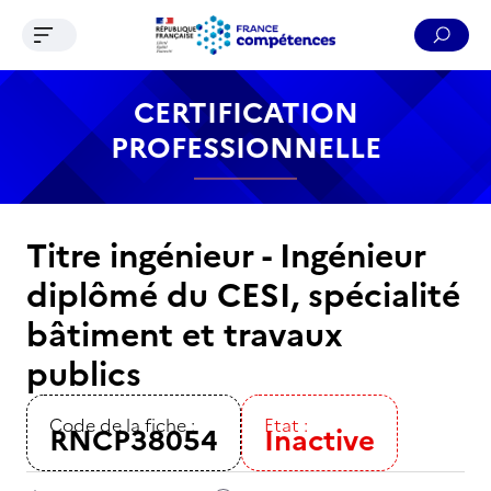
Ouvrir le menu de navigation
Reche
Contenu
Recherche
Menu
Pied de page
CERTIFICATION
PROFESSIONNELLE
Titre ingénieur - Ingénieur
diplômé du CESI, spécialité
bâtiment et travaux
publics
Code de la fiche :
Etat :
RNCP38054
Inactive