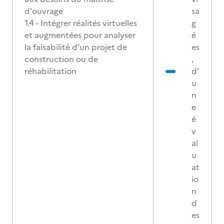
d'ouvrage
sa
1.4 - Intégrer réalités virtuelles
g
et augmentées pour analyser
é
la faisabilité d’un projet de
es
construction ou de
,
réhabilitation
d’
u
n
e
é
v
al
u
at
io
n
d
es