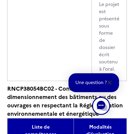
Le projet
est
présenté
sous
forme
de
dossier
écrit
soutenu
à l’oral.
Une question ?
RNCP38054BC02 - Conception et
dimensionnement des bâtiments ou des
ouvrages en respectant la Réglementation
environnementale et énergétique
Liste de
Modalités