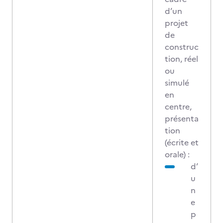
d’un
projet
de
construc
tion, réel
ou
simulé
en
centre,
présenta
tion
(écrite et
orale) :
d’
u
n
e
p