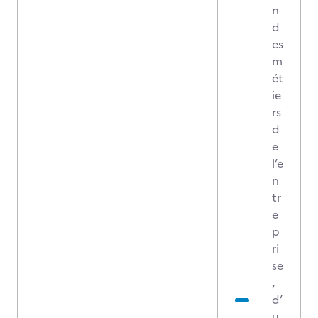
n
d
es
m
ét
ie
rs
d
e
l’e
n
tr
e
p
ri
se
,
d’
u