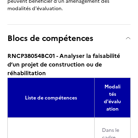
peuvent bénéficier d'un aménagement des
modalités d'évaluation.
Blocs de compétences
RNCP38054BC01 - Analyser la faisabilité
d’un projet de construction ou de
réhabilitation
Modali
tés
Liste de compétences
d'évalu
ation
Dans le
cadre