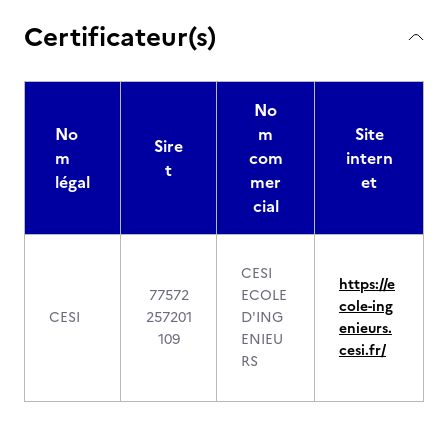
Certificateur(s)
No
No
m
Site
Sire
m
com
intern
t
légal
mer
et
cial
CESI
https://e
77572
ECOLE
cole-ing
CESI
257201
D'ING
enieurs.
109
ENIEU
cesi.fr/
RS