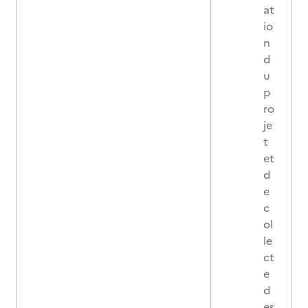
at
io
n
d
u
p
ro
je
t
et
d
e
c
ol
le
ct
e
d
es