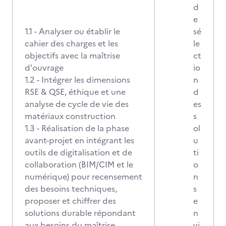
d
e
1.1 - Analyser ou établir le
sé
cahier des charges et les
le
objectifs avec la maîtrise
ct
d'ouvrage
io
1.2 - Intégrer les dimensions
n
RSE & QSE, éthique et une
d
analyse de cycle de vie des
es
matériaux construction
s
1.3 - Réalisation de la phase
ol
avant-projet en intégrant les
u
outils de digitalisation et de
ti
collaboration (BIM/CIM et le
o
numérique) pour recensement
n
des besoins techniques,
s
proposer et chiffrer des
e
solutions durable répondant
n
aux besoins du maîtrise
vi