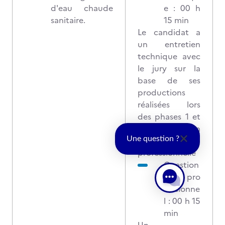
d'eau chaude
e : 00 h
sanitaire.
15 min
Le candidat a
un entretien
technique avec
le jury sur la
base de ses
productions
réalisées lors
des phases 1 et
2 de la mise en
situation
Une question ?
professionnelle
Question
naire pro
fessionne
l : 00 h 15
min