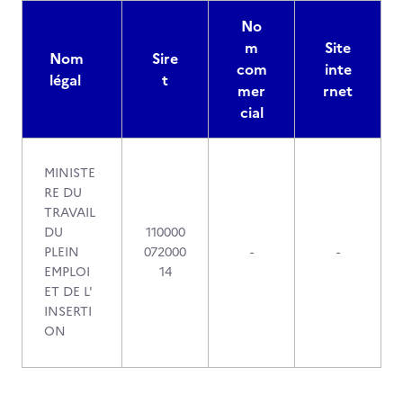
No
m
Site
Nom
Sire
com
inte
légal
t
mer
rnet
cial
MINISTE
RE DU
TRAVAIL
DU
110000
PLEIN
072000
-
-
EMPLOI
14
ET DE L'
INSERTI
ON