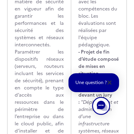
matière de sécurité
avec les
en vigueur afin de
compétences du
garantir les
bloc. Les
performances et la
évaluations sont
sécurité des
réalisées par
systèmes et réseaux
l'équipe
interconnectés.
pédagogique.
Paramétrer les
- Projet de fin
dispositifs réseaux
d’étude composé
(serveurs, routeurs
de mises en
incluant les services
situation
de sécurité), prenant
professionnelle
Une question ?
en compte le type
et soutenance
d’accès aux
devant un jury
ressources dans le
:
"Déploiement et
périmètre de
administration
l’entreprise ou dans
d’une
le cloud public, afin
infrastructure
d’installer et de
systèmes, réseaux