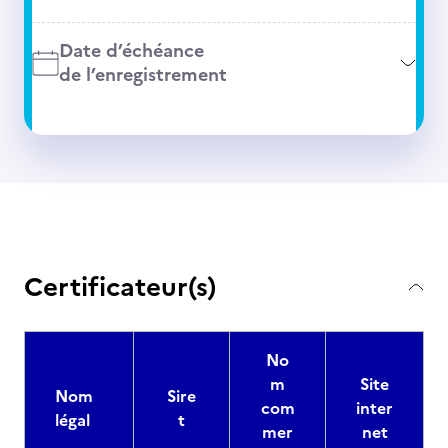
Date d’échéance
de l’enregistrement
Certificateur(s)
No
m
Site
Nom
Sire
com
inter
légal
t
mer
net