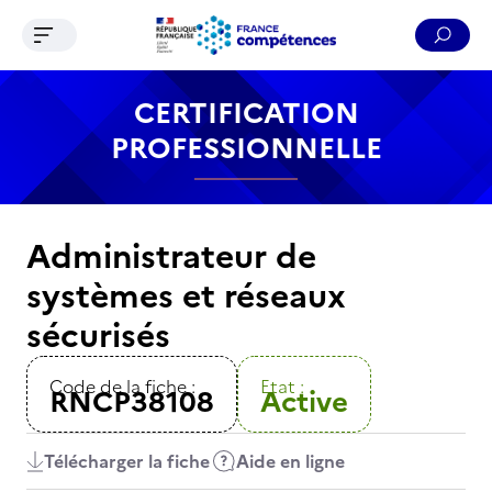
Ouvrir le menu de navigation
Reche
Contenu
Recherche
Menu
Pied de page
CERTIFICATION
PROFESSIONNELLE
Administrateur de
systèmes et réseaux
sécurisés
Code de la fiche :
Etat :
RNCP38108
Active
Télécharger la fiche
Aide en ligne