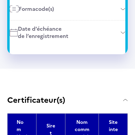
Formacode(s)
Date d’échéance
de l’enregistrement
Certificateur(s)
No
Nom
Site
Sire
m
comm
inte
t