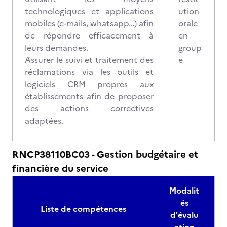
technologiques et applications
ution
mobiles (e-mails, whatsapp…) afin
orale
de répondre efficacement à
en
leurs demandes.
group
Assurer le suivi et traitement des
e
réclamations via les outils et
logiciels CRM propres aux
établissements afin de proposer
des actions correctives
adaptées.
RNCP38110BC03 - Gestion budgétaire et
financière du service
Modalit
és
Liste de compétences
d'évalu