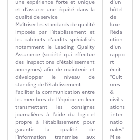
une expérience forte et unique
d’un
et d’assurer une équité dans la
hôtel
qualité de service
de
Maîtriser les standards de qualité
luxe
imposés par l’établissement et
Réda
les cabinets d’audits spécialisés
ction
notamment le Leading Quality
d'un
Assurance (société qui effectue
rappo
des inspections d’établissement
rt
anonymes) afin de maintenir et
écrit
développer le niveau de
"Cult
standing de l’établissement
ures
Faciliter la communication entre
&
les membres de l'équipe en leur
civilis
transmettant les consignes
ations
journalières à l’aide du logiciel
inter
propre à l’établissement pour
natio
garantir la qualité de
nales"
l’information transmise aux
Mise