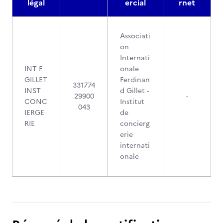
légal
ercial
rnet
Associati
on
Internati
INT F
onale
GILLET
Ferdinan
331774
INST
d Gillet -
29900
-
CONC
Institut
043
IERGE
de
RIE
concierg
erie
internati
onale