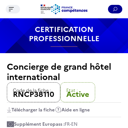
Ouvrir le menu de navigation
Reche
Contenu
Recherche
Menu
Pied de page
CERTIFICATION
PROFESSIONNELLE
Concierge de grand hôtel
international
Code de la fiche :
Etat :
RNCP38110
Active
Télécharger la fiche
Aide en ligne
Supplément Europass :
FR
-
EN