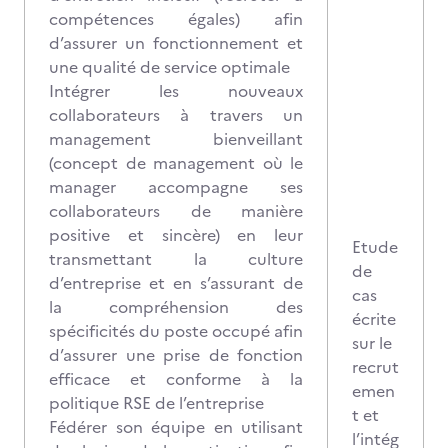
compétences égales) afin
d’assurer un fonctionnement et
une qualité de service optimale
Intégrer les nouveaux
collaborateurs à travers un
management bienveillant
(concept de management où le
manager accompagne ses
collaborateurs de manière
positive et sincère) en leur
Etude
transmettant la culture
de
d’entreprise et en s’assurant de
cas
la compréhension des
écrite
spécificités du poste occupé afin
sur le
d’assurer une prise de fonction
recrut
efficace et conforme à la
emen
politique RSE de l’entreprise
t et
Fédérer son équipe en utilisant
l’intég