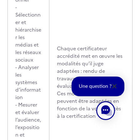
-
Sélectionn
er et
hiérarchise
r les
médias et
Chaque certificateur
les réseaux
accrédité met en œuvre les
sociaux
modalités qu’il juge
- Analyser
adaptées : rendu de
les
travaux, mise en situation,
systèmes
évaluation de projet, etc.
Une question ?
d’informat
Ces modalités d’évaluation
ion
peuvent être adaptées en
- Mesurer
fonction de la voie d'accès
et évaluer
à la certification
l’audience,
l’expositio
n et