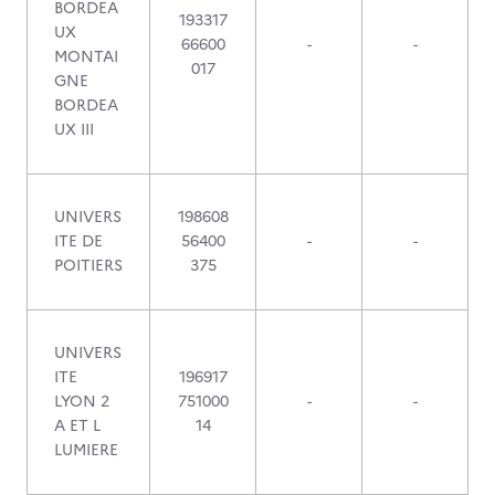
BORDEA
193317
UX
66600
-
-
MONTAI
017
GNE
BORDEA
UX III
UNIVERS
198608
ITE DE
56400
-
-
POITIERS
375
UNIVERS
ITE
196917
LYON 2
751000
-
-
A ET L
14
LUMIERE