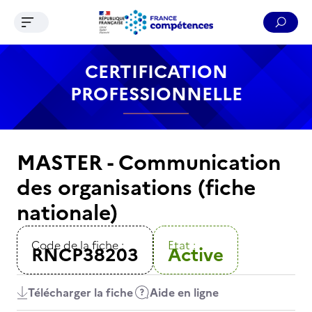
Ouvrir le menu de navigation
Reche
Contenu
Recherche
Menu
Pied de page
CERTIFICATION
PROFESSIONNELLE
MASTER - Communication
des organisations (fiche
nationale)
Code de la fiche :
Etat :
RNCP38203
Active
Télécharger la fiche
Aide en ligne