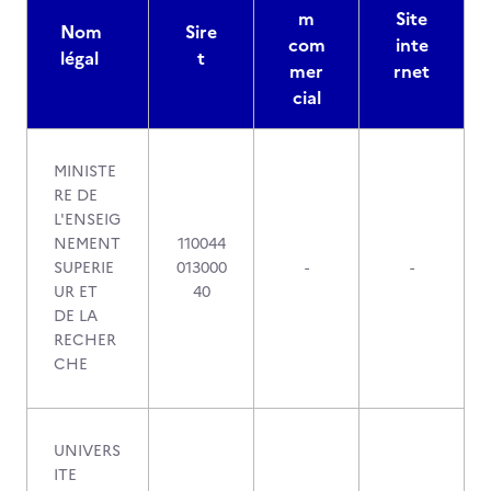
m
Site
Nom
Sire
com
inte
légal
t
mer
rnet
cial
MINISTE
RE DE
L'ENSEIG
NEMENT
110044
SUPERIE
013000
-
-
UR ET
40
DE LA
RECHER
CHE
UNIVERS
ITE