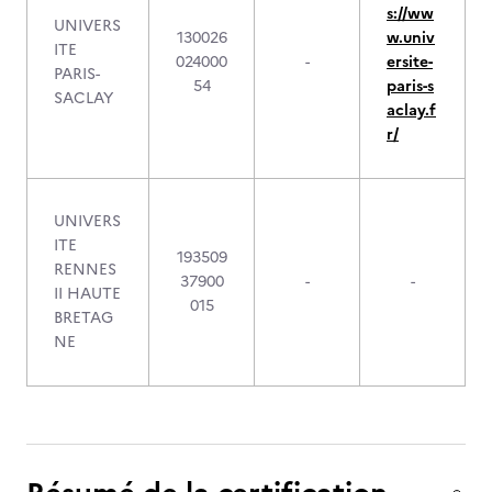
s://ww
UNIVERS
130026
w.univ
ITE
024000
-
ersite-
PARIS-
54
paris-s
SACLAY
aclay.f
r/
UNIVERS
ITE
193509
RENNES
37900
-
-
II HAUTE
015
BRETAG
NE