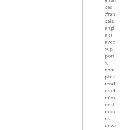
enan
ces
(fran
çais,
angl
ais)
avec
sup
port
s,
com
ptes
rend
us et
dém
onst
ratio
ns
deva