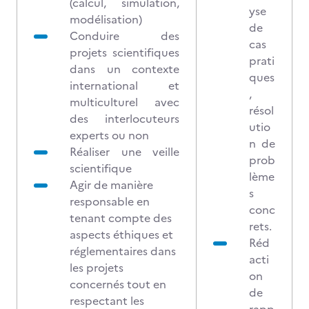
(calcul, simulation,
yse
modélisation)
de
Conduire des
cas
projets scientifiques
prati
dans un contexte
ques
international et
,
multiculturel avec
résol
des interlocuteurs
utio
experts ou non
n de
Réaliser une veille
prob
scientifique
lème
Agir de manière
s
responsable en
conc
tenant compte des
rets.
aspects éthiques et
Réd
réglementaires dans
acti
les projets
on
concernés tout en
de
respectant les