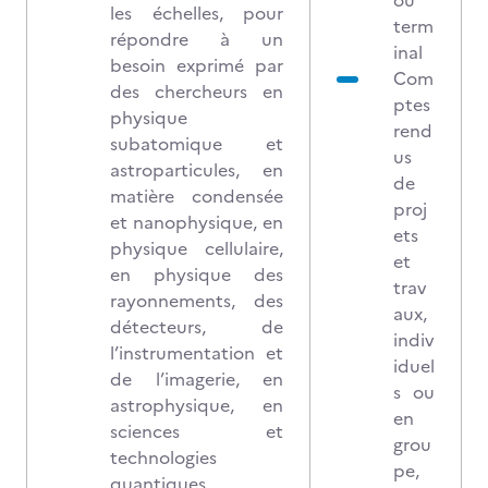
ou
les échelles, pour
term
répondre à un
inal
besoin exprimé par
Com
des chercheurs en
ptes
physique
rend
subatomique et
us
astroparticules, en
de
matière condensée
proj
et nanophysique, en
ets
physique cellulaire,
et
en physique des
trav
rayonnements, des
aux,
détecteurs, de
indiv
l’instrumentation et
iduel
de l’imagerie, en
s ou
astrophysique, en
en
sciences et
grou
technologies
pe,
quantiques.