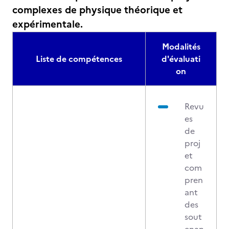
complexes de physique théorique et
expérimentale.
Modalités
Liste de compétences
d'évaluati
on
Revu
es
de
proj
et
com
pren
ant
des
sout