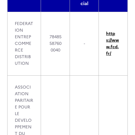
cial
FEDERAT
ION
http
ENTREP
78485
s://ww
COMME
58760
-
w.fcd.
RCE
0040
fr/
DISTRIB
UTION
ASSOCI
ATION
PARITAIR
E POUR
LE
DEVELO
PPEMEN
T DU