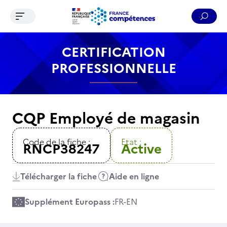
Ouvrir le menu de navigation
Reche
Contenu
Recherche
Menu
Pied de page
CERTIFICATION
PROFESSIONNELLE
CQP Employé de magasin
Code de la fiche :
Etat :
RNCP38247
Active
Télécharger la fiche
Aide en ligne
Supplément Europass :
FR
-
EN