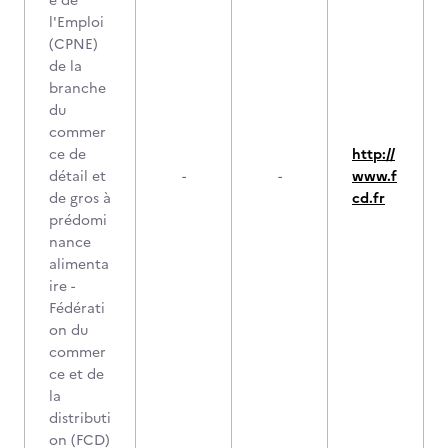
e de
l'Emploi
(CPNE)
de la
branche
du
commer
ce de
http://
détail et
-
-
www.f
de gros à
cd.fr
prédomi
nance
alimenta
ire -
Fédérati
on du
commer
ce et de
la
distributi
on (FCD)