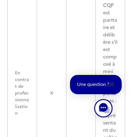
CQP
est
parita
ire et
délib
ère s’il
est
comp
osé à
mini
En
ma
contra
Une question ?
de 2
t de
perso
profes
X
sionna
nnes :
lisatio
1
n
repré
senta
nt du