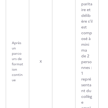
parita
ire et
délib
ère s’il
est
comp
osé à
Après
mini
un
ma
parco
de 2
urs de
perso
X
format
nnes :
ion
1
contin
repré
ue
senta
nt du
collèg
e