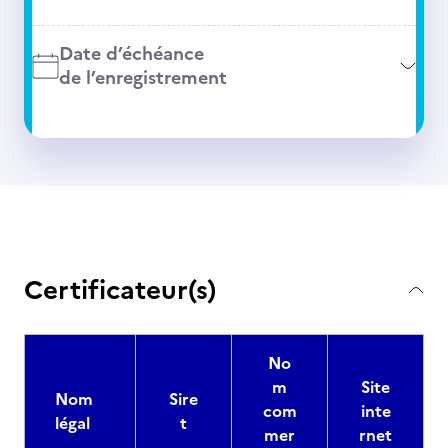
Date d’échéance
de l’enregistrement
Certificateur(s)
No
m
Site
Nom
Sire
com
inte
légal
t
mer
rnet