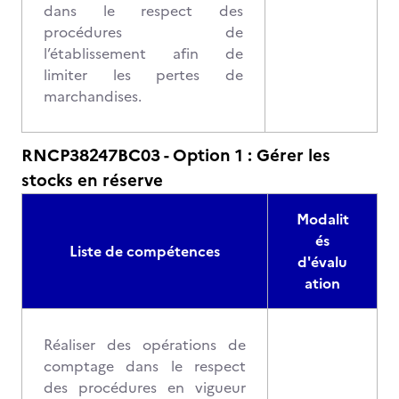
dans le respect des
procédures de
l’établissement afin de
limiter les pertes de
marchandises.
RNCP38247BC03 - Option 1 : Gérer les
stocks en réserve
Modalit
és
Liste de compétences
d'évalu
ation
Réaliser des opérations de
comptage dans le respect
des procédures en vigueur