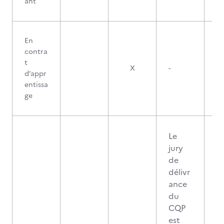
ant
En
contra
t
X
-
d’appr
entissa
ge
Le
jury
de
délivr
ance
du
CQP
est