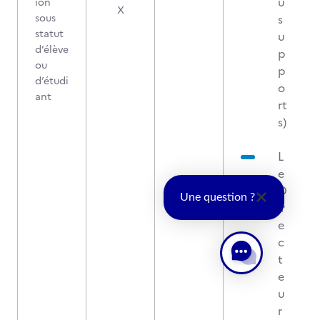
u
ion
X
sous
s
statut
u
d’élève
p
ou
p
d’étudi
o
ant
rt
s)
L
e
D
Une question ?
ir
e
c
t
e
u
r