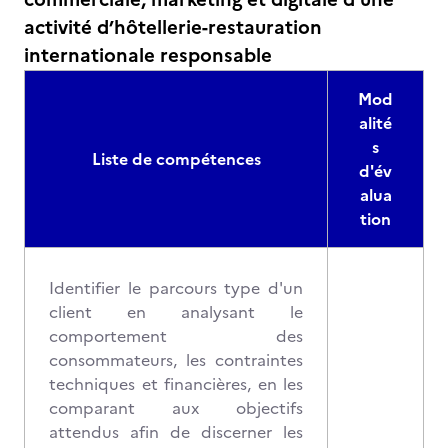
activité d’hôtellerie-restauration
internationale responsable
Mod
alité
s
Liste de compétences
d'év
alua
tion
Identifier le parcours type d'un
client en analysant le
comportement des
consommateurs, les contraintes
techniques et financières, en les
comparant aux objectifs
attendus afin de discerner les