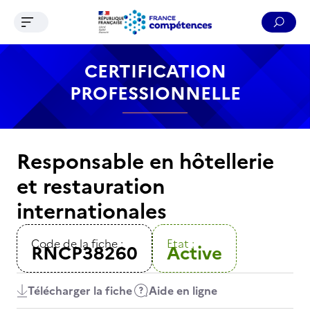
Ouvrir le menu de navigation
Reche
Contenu
Recherche
Menu
Pied de page
CERTIFICATION
PROFESSIONNELLE
Responsable en hôtellerie
et restauration
internationales
Code de la fiche :
Etat :
RNCP38260
Active
Télécharger la fiche
Aide en ligne