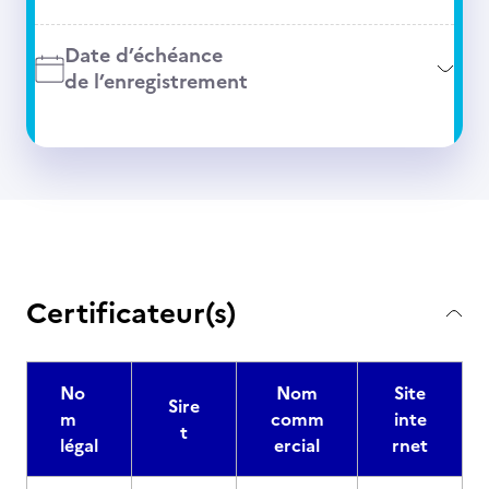
Date d’échéance
de l’enregistrement
Certificateur(s)
No
Nom
Site
Sire
m
comm
inte
t
légal
ercial
rnet