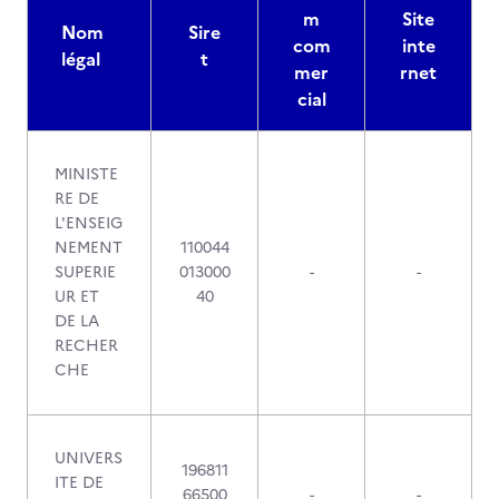
m
Site
Nom
Sire
com
inte
légal
t
mer
rnet
cial
MINISTE
RE DE
L'ENSEIG
NEMENT
110044
SUPERIE
013000
-
-
UR ET
40
DE LA
RECHER
CHE
UNIVERS
196811
ITE DE
66500
-
-