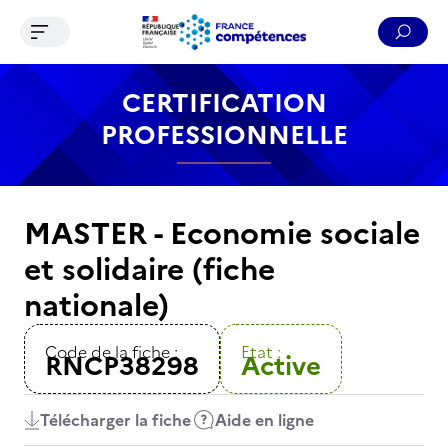
Ouvrir le menu de navigation
Reche
Contenu
Recherche
Menu
Pied de page
CERTIFICATION
PROFESSIONNELLE
MASTER - Economie sociale
et solidaire (fiche
nationale)
Code de la fiche :
Etat :
RNCP38298
Active
Télécharger la fiche
Aide en ligne