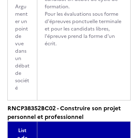
Argu
formation.
ment
Pour les évaluations sous forme
er un
d'épreuves ponctuelle terminale
point
et pour les candidats libres,
de
l'épreuve prend la forme d'un
vue
écrit.
dans
un
débat
de
sociét
é
RNCP38352BC02 - Construire son projet
personnel et professionnel
List
e de