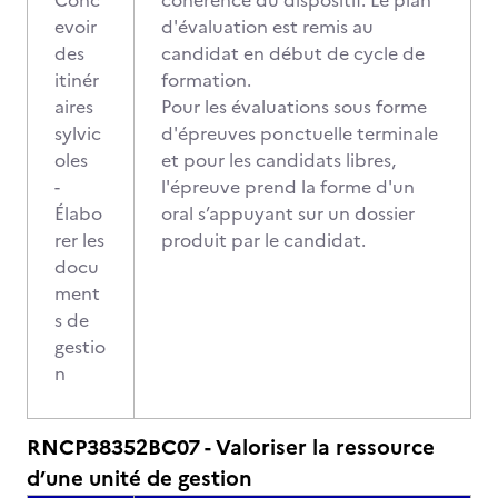
Conc
cohérence du dispositif. Le plan
evoir
d'évaluation est remis au
des
candidat en début de cycle de
itinér
formation.
aires
Pour les évaluations sous forme
sylvic
d'épreuves ponctuelle terminale
oles
et pour les candidats libres,
-
l'épreuve prend la forme d'un
Élabo
oral s’appuyant sur un dossier
rer les
produit par le candidat.
docu
ment
s de
gestio
n
RNCP38352BC07 - Valoriser la ressource
d’une unité de gestion