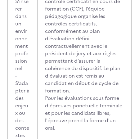
S’insé
contrôle certificatif en cours de
rer
formation (CCF), l’équipe
dans
pédagogique organise les
un
contrôles certificatifs,
envir
conformément au plan
onne
d’évaluation défini
ment
contractuellement avec le
profe
président de jury et aux règles
ssion
permettant d’assurer la
nel
cohérence du dispositif. Le plan
-
d'évaluation est remis au
S’ada
candidat en début de cycle de
pter à
formation.
des
Pour les évaluations sous forme
enjeu
d'épreuves ponctuelle terminale
x ou
et pour les candidats libres,
des
l'épreuve prend la forme d'un
conte
oral.
xtes