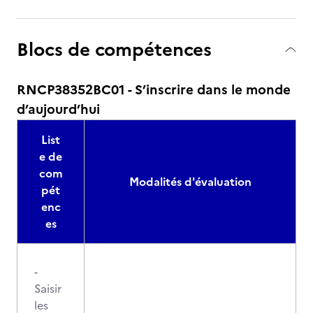
Blocs de compétences
RNCP38352BC01 - S’inscrire dans le monde
d’aujourd’hui
List
e de
com
Modalités d'évaluation
pét
enc
es
-
Saisir
les