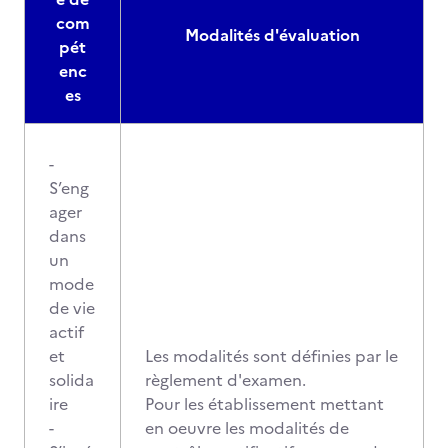
com
Modalités d'évaluation
pét
enc
es
-
S’eng
ager
dans
un
mode
de vie
actif
et
Les modalités sont définies par le
solida
règlement d'examen.
ire
Pour les établissement mettant
-
en oeuvre les modalités de