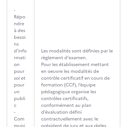
-
Répo
ndre
à des
besoi
ns
d’info
Les modalités sont définies par le
rmati
règlement d'examen.
on
Pour les établissement mettant
pour
en oeuvre les modalités de
soi et
contrôle certificatif en cours de
pour
formation (CCF), l’équipe
un
pédagogique organise les
publi
contrôles certificatifs,
c
conformément au plan
-
d’évaluation défini
Com
contractuellement avec le
muni
président de jury et aux règles