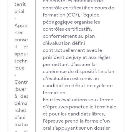
en oeuvre les modalités de
territ
contrôle certificatif en cours de
orial
formation (CCF), l’équipe
-
pédagogique organise les
Appo
contrôles certificatifs,
rter
conformément au plan
conse
d’évaluation défini
il et
contractuellement avec le
appui
président de jury et aux règles
techn
permettant d’assurer la
ique
cohérence du dispositif. Le plan
-
d'évaluation est remis au
Contr
candidat en début de cycle de
ibuer
formation.
à des
Pour les évaluations sous forme
déma
d'épreuves ponctuelle terminale
rches
et pour les candidats libres,
d’ani
l'épreuve prend la forme d'un
matio
oral s’appuyant sur un dossier
n et