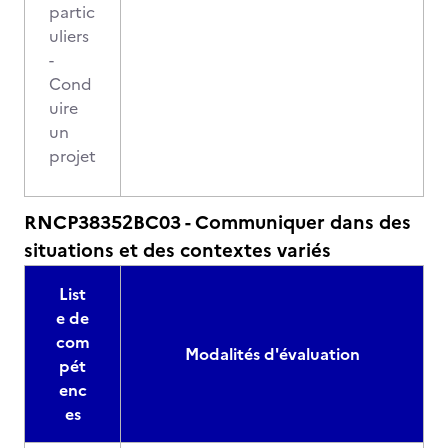
partic
uliers
-
Cond
uire
un
projet
RNCP38352BC03 - Communiquer dans des
situations et des contextes variés
List
e de
com
Modalités d'évaluation
pét
enc
es