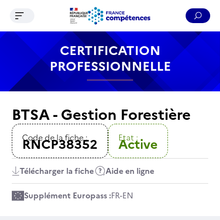
Ouvrir le menu de navigation
Reche
Contenu
Recherche
Menu
Pied de page
CERTIFICATION
PROFESSIONNELLE
BTSA - Gestion Forestière
Code de la fiche :
Etat :
RNCP38352
Active
Télécharger la fiche
Aide en ligne
Supplément Europass :
FR
-
EN