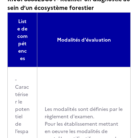
sein d’un écosystème forestier
List
e de
com
Modalités d'évaluation
pét
enc
es
-
Carac
térise
r le
poten
Les modalités sont définies par le
tiel
règlement d'examen.
de
Pour les établissement mettant
l’espa
en oeuvre les modalités de