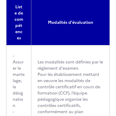
List
e de
com
Modalités d'évaluation
pét
enc
es
-
Assur
Les modalités sont définies par le
er le
règlement d'examen.
marte
Pour les établissement mettant
lage,
en oeuvre les modalités de
la
contrôle certificatif en cours de
désig
formation (CCF), l’équipe
natio
pédagogique organise les
n
contrôles certificatifs,
-
conformément au plan