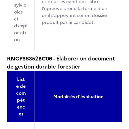
et pour les candidats libres,
sylvic
l'épreuve prend la forme d'un
oles
oral s’appuyant sur un dossier
et
produit par le candidat.
d’expl
oitati
on
RNCP38352BC06 - Élaborer un document
de gestion durable forestier
List
e de
com
Modalités d'évaluation
pét
enc
es