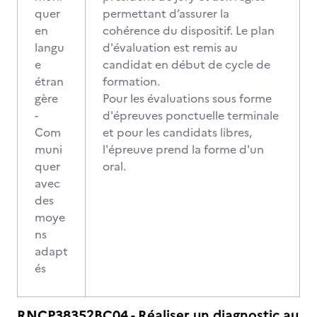
quer
permettant d’assurer la
en
cohérence du dispositif. Le plan
langu
d'évaluation est remis au
e
candidat en début de cycle de
étran
formation.
gère
Pour les évaluations sous forme
-
d'épreuves ponctuelle terminale
Com
et pour les candidats libres,
muni
l'épreuve prend la forme d'un
quer
oral.
avec
des
moye
ns
adapt
és
RNCP38352BC04 - Réaliser un diagnostic au