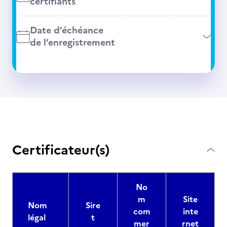
certifiants
Date d’échéance
de l’enregistrement
Certificateur(s)
No
m
Site
Nom
Sire
com
inte
légal
t
mer
rnet