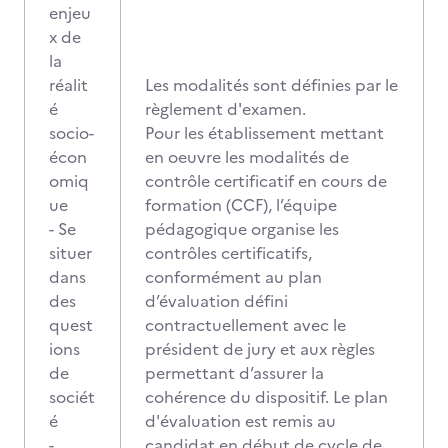
enjeu
x de
la
réalit
Les modalités sont définies par le
é
règlement d'examen.
socio-
Pour les établissement mettant
écon
en oeuvre les modalités de
omiq
contrôle certificatif en cours de
ue
formation (CCF), l’équipe
- Se
pédagogique organise les
situer
contrôles certificatifs,
dans
conformément au plan
des
d’évaluation défini
quest
contractuellement avec le
ions
président de jury et aux règles
de
permettant d’assurer la
sociét
cohérence du dispositif. Le plan
é
d'évaluation est remis au
-
candidat en début de cycle de