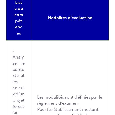
List
e de
com
Modalités d'évaluation
pét
enc
es
-
Analy
ser le
conte
xte et
les
enjeu
x d’un
Les modalités sont définies par le
projet
règlement d'examen.
forest
Pour les établissement mettant
ier