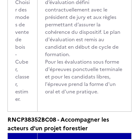
Choisi
d’évaluation défini
r des
contractuellement avec le
mode
président de jury et aux règles
s de
permettant d’assurer la
vente
cohérence du dispositif. Le plan
de
d'évaluation est remis au
bois
candidat en début de cycle de
-
formation.
Cube
Pour les évaluations sous forme
r,
d'épreuves ponctuelle terminale
classe
et pour les candidats libres,
r,
l'épreuve prend la forme d'un
estim
oral et d'une pratique.
er.
RNCP38352BC08 - Accompagner les
acteurs d’un projet forestier