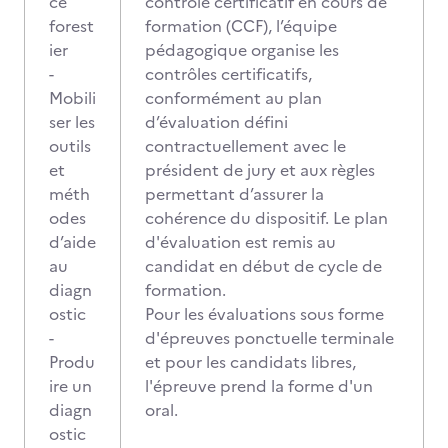
ce
contrôle certificatif en cours de
forest
formation (CCF), l’équipe
ier
pédagogique organise les
-
contrôles certificatifs,
Mobili
conformément au plan
ser les
d’évaluation défini
outils
contractuellement avec le
et
président de jury et aux règles
méth
permettant d’assurer la
odes
cohérence du dispositif. Le plan
d’aide
d'évaluation est remis au
au
candidat en début de cycle de
diagn
formation.
ostic
Pour les évaluations sous forme
-
d'épreuves ponctuelle terminale
Produ
et pour les candidats libres,
ire un
l'épreuve prend la forme d'un
diagn
oral.
ostic