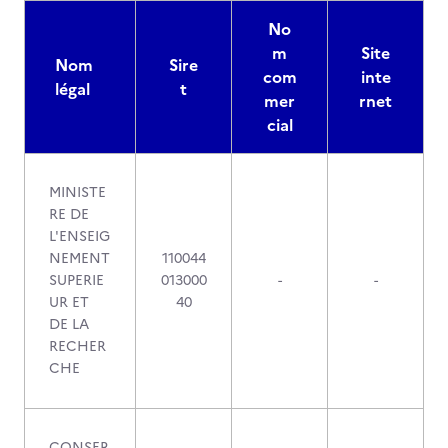
No
m
Site
Nom
Sire
com
inte
légal
t
mer
rnet
cial
MINISTE
RE DE
L'ENSEIG
NEMENT
110044
SUPERIE
013000
-
-
UR ET
40
DE LA
RECHER
CHE
CONSER