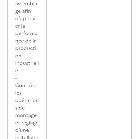
assembla
ge afin
d’optimis
er la
performa
nce de la
producti
on
industriell
e.
-
Contrôler
les
opération
s de
montage
et réglage
d’une
installatio