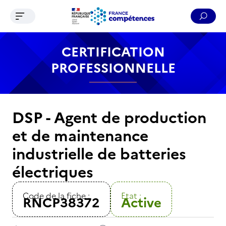
Ouvrir le menu de navigation
Reche
Contenu
Recherche
Menu
Pied de page
CERTIFICATION
PROFESSIONNELLE
DSP - Agent de production
et de maintenance
industrielle de batteries
électriques
Code de la fiche :
Etat :
RNCP38372
Active