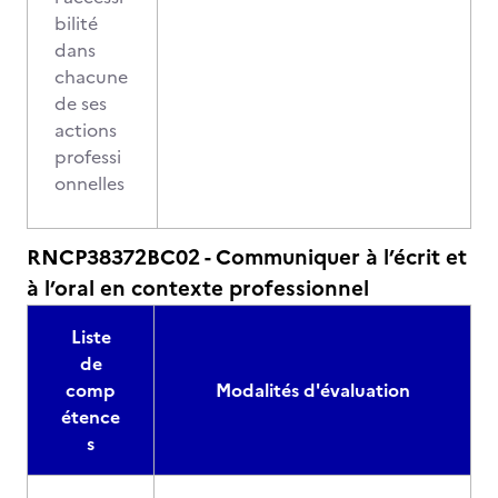
bilité
dans
chacune
de ses
actions
professi
onnelles
RNCP38372BC02 - Communiquer à l’écrit et
à l’oral en contexte professionnel
Liste
de
comp
Modalités d'évaluation
étence
s