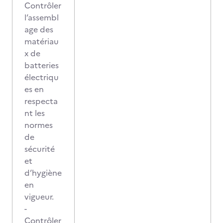
Contrôler
l’assembl
age des
matériau
x de
batteries
électriqu
es en
respecta
nt les
normes
de
sécurité
et
d’hygiène
en
vigueur.
-
Contrôler