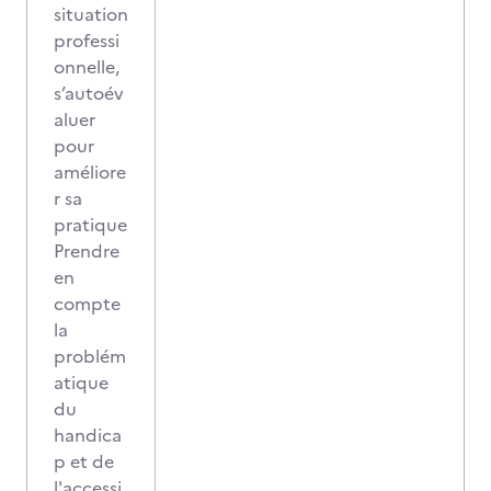
situation
professi
onnelle,
s’autoév
aluer
pour
améliore
r sa
pratique
Prendre
en
compte
la
problém
atique
du
handica
p et de
l'accessi