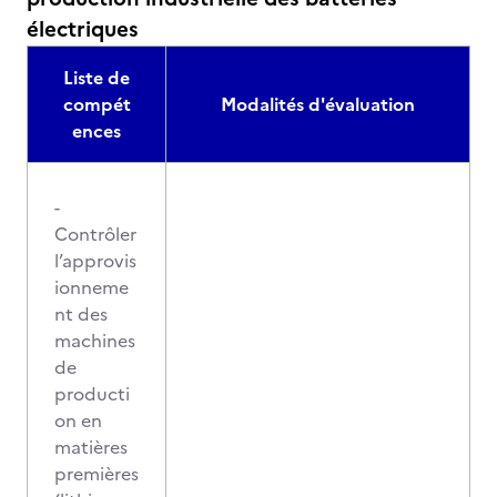
électriques
Liste de
compét
Modalités d'évaluation
ences
-
Contrôler
l’approvis
ionneme
nt des
machines
de
producti
on en
matières
premières