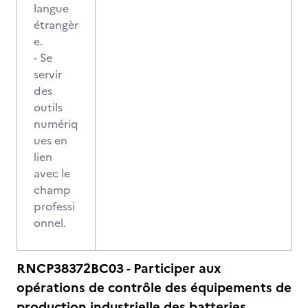
langue
étrangèr
e.
- Se
servir
des
outils
numériq
ues en
lien
avec le
champ
professi
onnel.
RNCP38372BC03 - Participer aux
opérations de contrôle des équipements de
production industrielle des batteries