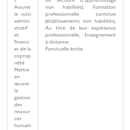
s
ou sections d'apprentissage
Assurer
non habilités), Formation
le suivi
professionnelle continue
admini
(établissements non habilités),
stratif
Au titre de leur expérience
et
professionnelle, Enseignement
financi
à distance.
er de la
Ponctuelle écrite
coprop
riété
Mettre
en
œuvre
la
gestion
des
ressour
ces
humain