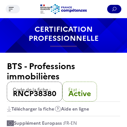
Ouvrir le menu de navigation
Reche
Contenu
Recherche
Menu
Pied de page
CERTIFICATION
PROFESSIONNELLE
BTS - Professions
immobilières
Code de la fiche :
Etat :
RNCP38380
Active
Télécharger la fiche
Aide en ligne
Supplément Europass :
FR
-
EN