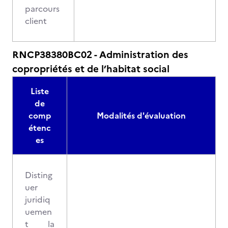
parcours
client
RNCP38380BC02 - Administration des
copropriétés et de l’habitat social
Liste
de
comp
Modalités d'évaluation
étenc
es
Disting
uer
juridiq
uemen
t la