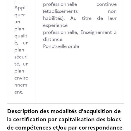
;
professionnelle continue
Appli
(établissements non
quer
habilités), Au titre de leur
un
expérience
plan
professionnelle, Enseignement à
qualit
distance.
é, un
Ponctuelle orale
plan
sécuri
té, un
plan
enviro
nnem
ent.
Description des modalités d'acquisition de
la certification par capitalisation des blocs
de compétences et/ou par correspondance