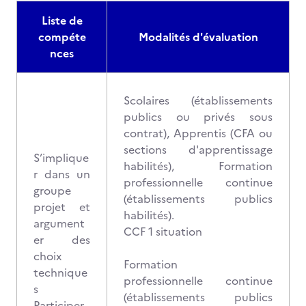
Liste de
compéte
Modalités d'évaluation
nces
Scolaires (établissements
publics ou privés sous
contrat), Apprentis (CFA ou
sections d'apprentissage
S’implique
habilités), Formation
r dans un
professionnelle continue
groupe
(établissements publics
projet et
habilités).
argument
CCF 1 situation
er des
choix
Formation
technique
professionnelle continue
s
(établissements publics
Participer