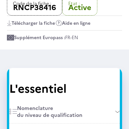
Code de la fiche :
Etat :
RNCP38416
Active
Télécharger la fiche
Aide en ligne
Supplément Europass :
FR
-
EN
L'essentiel
Nomenclature
du niveau de qualification