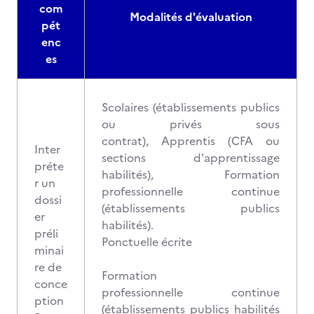
com
Modalités d'évaluation
pét
enc
es
Scolaires (établissements publics
ou privés sous
contrat), Apprentis (CFA ou
Inter
sections d'apprentissage
préte
habilités), Formation
r un
professionnelle continue
dossi
(établissements publics
er
habilités).
préli
Ponctuelle écrite
minai
re de
Formation
conce
professionnelle continue
ption
(établissements publics habilités