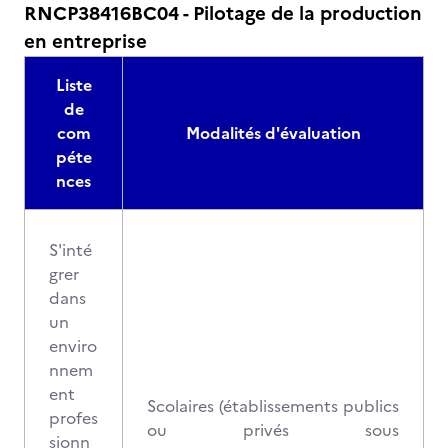
RNCP38416BC04 - Pilotage de la production
en entreprise
Liste
de
com
Modalités d'évaluation
péte
nces
S'inté
grer
dans
un
enviro
nnem
ent
Scolaires (établissements publics
profes
ou privés sous
sionn