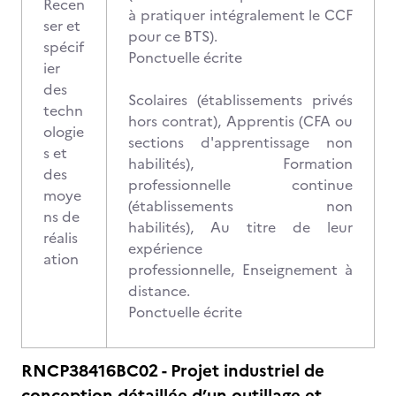
Recen
à pratiquer intégralement le CCF
ser et
pour ce BTS).
spécif
Ponctuelle écrite
ier
des
Scolaires (établissements privés
techn
hors contrat), Apprentis (CFA ou
ologie
sections d'apprentissage non
s et
habilités), Formation
des
professionnelle continue
moye
(établissements non
ns de
habilités), Au titre de leur
réalis
expérience
ation
professionnelle, Enseignement à
distance.
Ponctuelle écrite
RNCP38416BC02 - Projet industriel de
conception détaillée d’un outillage et