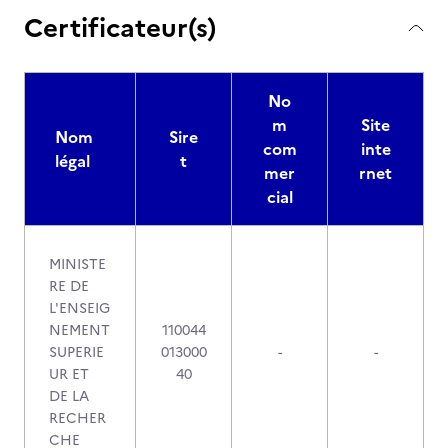
Certificateur(s)
No
m
Site
Nom
Sire
com
inte
légal
t
mer
rnet
cial
MINISTE
RE DE
L'ENSEIG
NEMENT
110044
SUPERIE
013000
-
-
UR ET
40
DE LA
RECHER
CHE