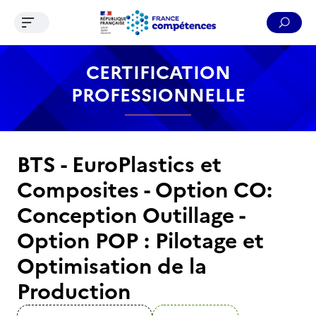
Ouvrir le menu de navigation
Reche
Contenu
Recherche
Menu
Pied de page
CERTIFICATION
PROFESSIONNELLE
BTS - EuroPlastics et
Composites - Option CO:
Conception Outillage -
Option POP : Pilotage et
Optimisation de la
Production