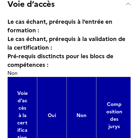
Voie d’accès
Le cas échant, prérequis à l’entrée en
formation :
Le cas échant, prérequis à la validation de
la certification :
Pré-requis disctincts pour les blocs de
compétences :
Non
Voie
d’ac
Comp
cès
osition
à la
Oui
Non
des
cert
jurys
ifica
tion