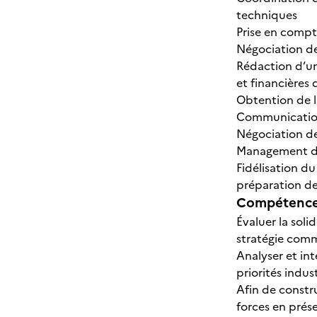
techniques
Prise en compt
Négociation d
Rédaction d’un
et financières 
Obtention de l
Communication e
Négociation d
Management d'u
Fidélisation du
préparation de
Compétences
Évaluer la soli
stratégie comm
Analyser et int
priorités indus
Afin de constru
forces en pré