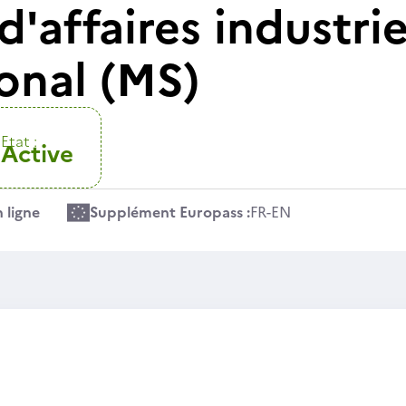
d'affaires industri
ional (MS)
Etat :
Active
 ligne
Supplément Europass :
FR
-
EN