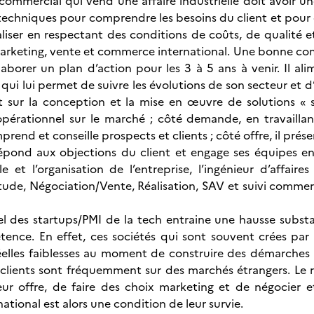
 commercial qui vend une affaire industrielle doit avoir
chniques pour comprendre les besoins du client et pour c
liser en respectant des conditions de coûts, de qualité 
marketing, vente et commerce international. Une bonne 
laborer un plan d’action pour les 3 à 5 ans à venir. Il a
ui lui permet de suivre les évolutions de son secteur et d’a
t sur la conception et la mise en œuvre de solutions « 
t opérationnel sur le marché ; côté demande, en travaillan
rend et conseille prospects et clients ; côté offre, il prés
 répond aux objections du client et engage ses équipes e
le et l’organisation de l’entreprise, l’ingénieur d’affaire
tude, Négociation/Vente, Réalisation, SAV et suivi commerci
 des startups/PMI de la tech entraine une hausse substan
ence. En effet, ces sociétés qui sont souvent crées par
éelles faiblesses au moment de construire des démarches 
 clients sont fréquemment sur des marchés étrangers. Le
ur offre, de faire des choix marketing et de négocier 
ational est alors une condition de leur survie.