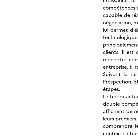
croissance. Le
compétences te
capable de réa
négociation, 
lui permet d’é
technologique q
principalemen
clients. Il es
rencontre, comp
entreprise, il
Suivant la tail
Prospection, É
étapes.
Le boom actuel
double compét
affichent de r
leurs premiers
comprendre le
contexte intern