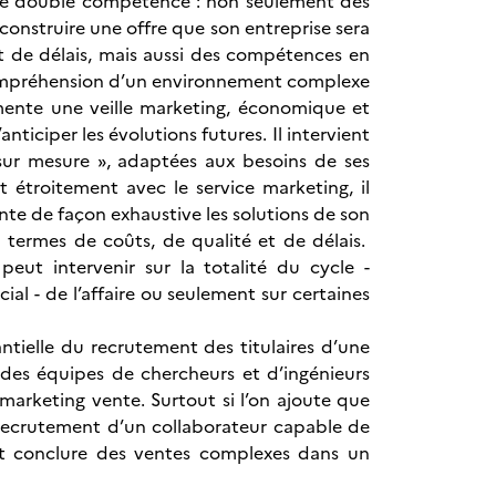
 une double compétence : non seulement des
onstruire une offre que son entreprise sera
et de délais, mais aussi des compétences en
compréhension d’un environnement complexe
limente une veille marketing, économique et
nticiper les évolutions futures. Il intervient
sur mesure », adaptées aux besoins de ses
t étroitement avec le service marketing, il
ente de façon exhaustive les solutions de son
n termes de coûts, de qualité et de délais.
s peut intervenir sur la totalité du cycle -
al - de l’affaire ou seulement sur certaines
tielle du recrutement des titulaires d’une
 des équipes de chercheurs et d’ingénieurs
marketing vente. Surtout si l’on ajoute que
 recrutement d’un collaborateur capable de
et conclure des ventes complexes dans un