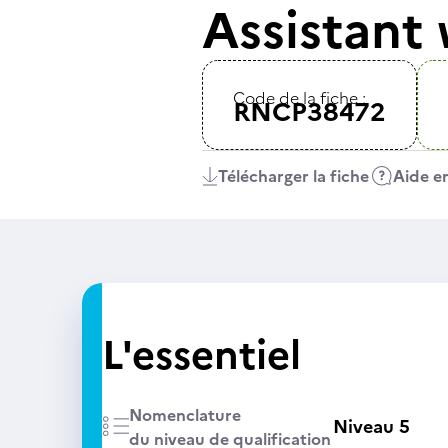
Assistant
Code de la fiche :
RNCP38472
Télécharger la fiche
Aide en
L'essentiel
Nomenclature
Niveau 5
du niveau de qualification