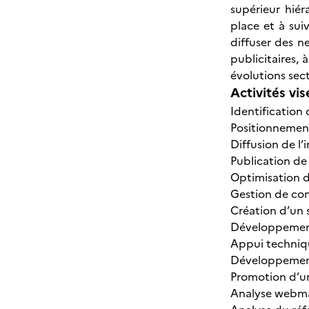
supérieur hié
place et à sui
diffuser des n
publicitaires, 
évolutions sect
Activités vis
Identification 
Positionnement
Diffusion de l
Publication d
Optimisation d
Gestion de co
Création d’un 
Développement 
Appui techniqu
Développement
Promotion d’u
Analyse webma