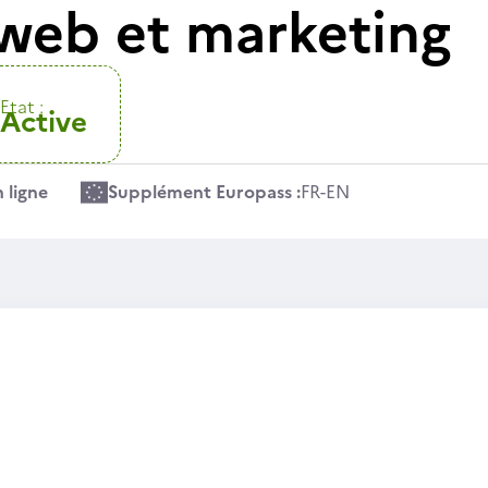
 web et marketing
Etat :
Active
 ligne
Supplément Europass :
FR
-
EN