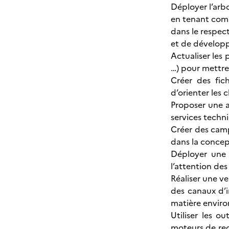
Déployer l’arb
en tenant compt
dans le respec
et de dévelop
Actualiser les
…) pour mettre 
Créer des fich
d’orienter les 
Proposer une a
services techni
Créer des camp
dans la concep
Déployer une 
l’attention des 
Réaliser une v
des canaux d’i
matière environ
Utiliser les o
moteurs de rec