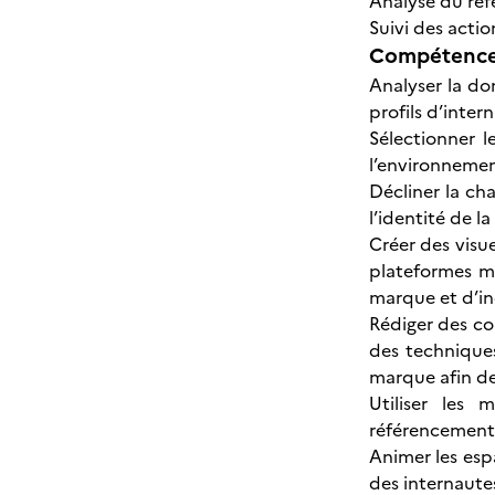
Analyse du ré
Suivi des acti
Compétences
Analyser la do
profils d’inter
Sélectionner 
l’environnement
Décliner la cha
l’identité de l
Créer des visu
plateformes mé
marque et d’inc
Rédiger des con
des techniques
marque afin de
Utiliser les 
référencement n
Animer les es
des internaute