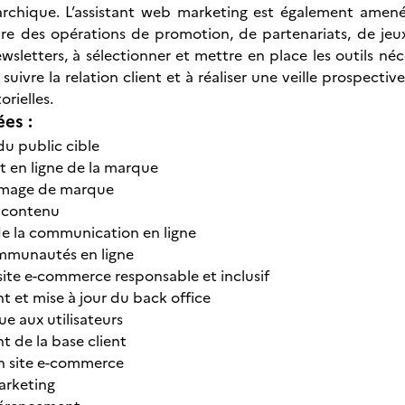
rarchique. L’assistant web marketing est également amen
vre des opérations de promotion, de partenariats, de jeu
ewsletters, à sélectionner et mettre en place les outils 
à suivre la relation client et à réaliser une veille prospec
orielles.
ées :
du public cible
 en ligne de la marque
’image de marque
e contenu
e la communication en ligne
mmunautés en ligne
site e-commerce responsable et inclusif
et mise à jour du back office
e aux utilisateurs
 de la base client
n site e-commerce
rketing