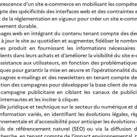
orescence d’un site e-commerce en mobilisant les compéten
e des spécificités des interfaces web et des contraintes en 
t de la réglementation en vigueur pour créer un site e-com
pement durable.
 pages web en intégrant du contenu tenant compte des der
à jour le site au quotidien et augmenter, fidéliser le nombre
es produit en fournissant les informations nécessaires 
clients dans leurs achats et d’améliorer la visibilité du site
ssistance aux utilisateurs, en fonction des problématiques
ques pour garantir la mise en œuvre et l’opérationnalité du 
agnes e-mailings et des newsletters en tenant compte de
tion des campagnes pour développer la base client de man
campagne publicitaire en ciblant les canaux de publici
internautes et les inciter à cliquer.
eille juridique et technique sur le secteur du numérique et
nformation variés, en identifiant les évolutions légales, r
nementale et d’accessibilité pour anticiper les évolutions 
utils de référencement naturel (SEO) ou via la diffusion d
herche, en tenant compte de l’impact environnemental, pou