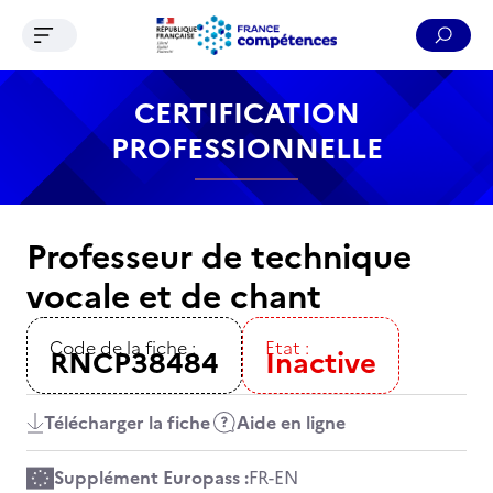
Ouvrir le menu de navigation
Reche
Contenu
Recherche
Menu
Pied de page
CERTIFICATION
PROFESSIONNELLE
Professeur de technique
vocale et de chant
Code de la fiche :
Etat :
RNCP38484
Inactive
Télécharger la fiche
Aide en ligne
Supplément Europass :
FR
-
EN