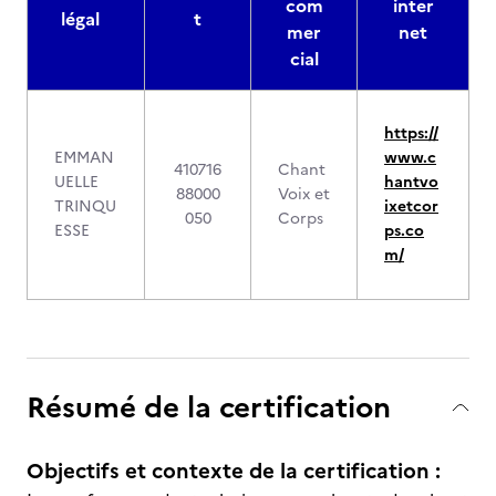
com
inter
légal
t
mer
net
cial
https://
EMMAN
www.c
410716
Chant
UELLE
hantvo
88000
Voix et
TRINQU
ixetcor
050
Corps
ESSE
ps.co
m/
Résumé de la certification
Objectifs et contexte de la certification :