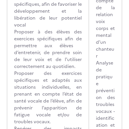
compte
spécifiques, afin de favoriser le
de la
développement et la
relation
libération de leur potentiel
voix
vocal
corps et
Proposer à des élèves des
mental
exercices spécifiques afin de
d’un
permettre aux élèves
chanteu
d’entretenir, de prendre soin
r
de leur voix et de l’utiliser
Analyse
correctement au quotidien.
de
Proposer des exercices
pratiqu
spécifiques et adaptés aux
e
situations individuelles, en
préventi
prenant en compte l’état de
on des
santé vocale de l’élève, afin de
troubles
prévenir l’apparition de
vocaux -
fatigue vocale et/ou de
identific
troubles vocaux.
ation et
Repérer des impacts