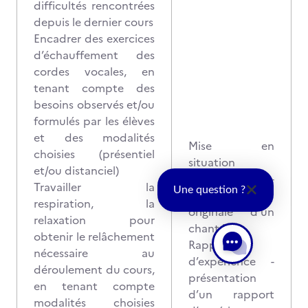
difficultés rencontrées
depuis le dernier cours
Encadrer des exercices
d’échauffement des
cordes vocales, en
tenant compte des
besoins observés et/ou
formulés par les élèves
et des modalités
Mise en
choisies (présentiel
situation
et/ou distanciel)
professionnelle -
Travailler la
Une question ?
interprétation
respiration, la
originale d’un
relaxation pour
chant libre
obtenir le relâchement
Rapport
nécessaire au
d’expérience -
déroulement du cours,
présentation
en tenant compte
d’un rapport
modalités choisies