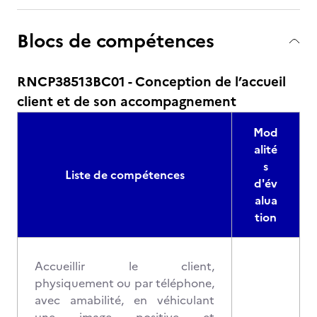
Blocs de compétences
RNCP38513BC01 - Conception de l’accueil
client et de son accompagnement
Mod
alité
s
Liste de compétences
d'év
alua
tion
Accueillir le client,
physiquement ou par téléphone,
avec amabilité, en véhiculant