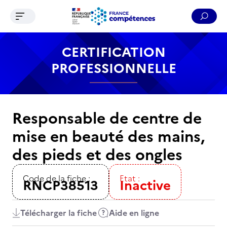
Ouvrir le menu de navigation
Reche
Contenu
Recherche
Menu
Pied de page
CERTIFICATION
PROFESSIONNELLE
Responsable de centre de
mise en beauté des mains,
des pieds et des ongles
Code de la fiche :
Etat :
RNCP38513
Inactive
Télécharger la fiche
Aide en ligne