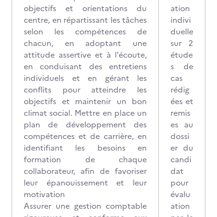
objectifs et orientations du
ation
centre, en répartissant les tâches
indivi
selon les compétences de
duelle
chacun, en adoptant une
sur 2
attitude assertive et à l'écoute,
étude
en conduisant des entretiens
s de
individuels et en gérant les
cas
conflits pour atteindre les
rédig
objectifs et maintenir un bon
ées et
climat social. Mettre en place un
remis
plan de développement des
es au
compétences et de carrière, en
dossi
identifiant les besoins en
er du
formation de chaque
candi
collaborateur, afin de favoriser
dat
leur épanouissement et leur
pour
motivation
évalu
Assurer une gestion comptable
ation