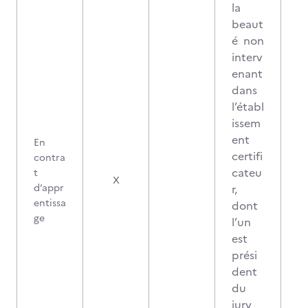
la
beaut
é non
interv
enant
dans
l’établ
issem
ent
En
certifi
contra
cateu
t
2
X
d’appr
r,
entissa
dont
ge
l’un
est
prési
dent
du
jury