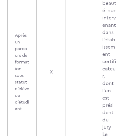
beaut
é non
interv
enant
dans
Après
l’établ
un
issem
parco
ent
urs de
certifi
format
cateu
ion
2
X
sous
r,
statut
dont
d’élève
l’un
ou
est
d’étudi
prési
ant
dent
du
jury
Le