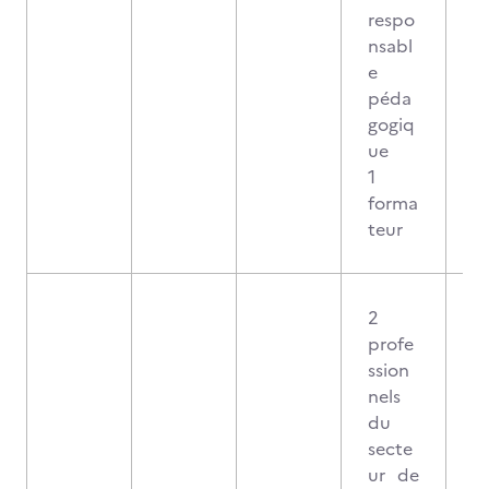
respo
nsabl
e
péda
gogiq
ue
1
forma
teur
2
profe
ssion
nels
du
secte
ur de