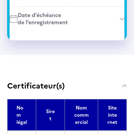
Date d’échéance
de l’enregistrement
Certificateur(s)
No
Nom
Site
Sire
m
comm
inte
t
légal
ercial
rnet