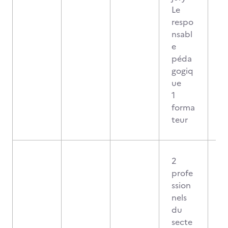
Le
respo
nsabl
e
péda
gogiq
ue
1
forma
teur
2
profe
ssion
nels
du
secte