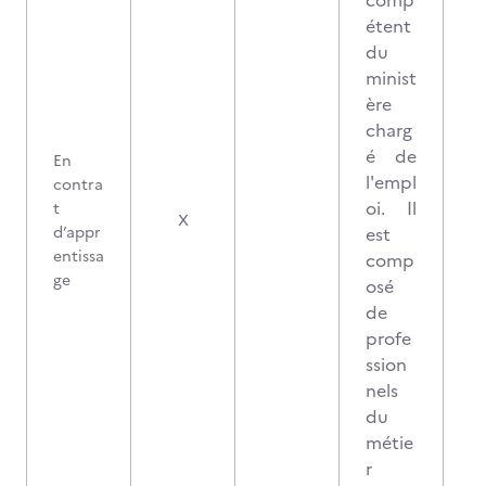
comp
étent
du
minist
ère
charg
é de
En
l'empl
contra
oi. Il
t
X
d’appr
est
entissa
comp
ge
osé
de
profe
ssion
nels
du
métie
r