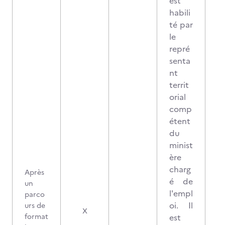
est
habili
té par
le
repré
senta
nt
territ
orial
comp
étent
du
minist
ère
charg
Après
é de
un
l'empl
parco
oi. Il
urs de
X
format
est