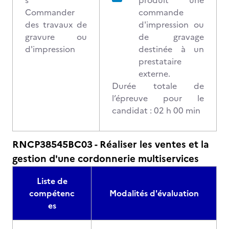
s
produit une
Commander
commande
des travaux de
d'impression ou
gravure ou
de gravage
d'impression
destinée à un
prestataire
externe.
Durée totale de
l’épreuve pour le
candidat : 02 h 00 min
RNCP38545BC03 - Réaliser les ventes et la
gestion d'une cordonnerie multiservices
Liste de
compétenc
Modalités d'évaluation
es