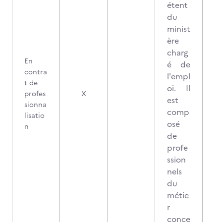
étent
du
minist
ère
charg
En
é de
contra
l'empl
t de
oi. Il
profes
X
est
sionna
comp
lisatio
osé
n
de
profe
ssion
nels
du
métie
r
conce