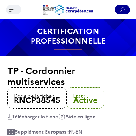
Ouvrir le menu de navigation
Reche
Contenu
Recherche
Menu
Pied de page
CERTIFICATION
PROFESSIONNELLE
TP - Cordonnier
multiservices
Code de la fiche :
Etat :
RNCP38545
Active
Télécharger la fiche
Aide en ligne
Supplément Europass :
FR
-
EN