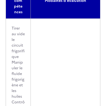
com
Modalités d'évaluation
péte
nces
Tirer
au vide
le
circuit
frigorifi
que
Manip
uler le
fluide
frigorig
ène et
les
huiles
Contrô