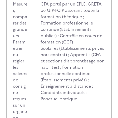
Mesure
CFA porté par un EPLE, GRETA
r,
ou GIP-FCIP assurant toute la
compa
formation théorique ;
rer des
Formation professionnelle
grande
continue (Établissements
urs
publics) : Contrôle en cours de
Param
formation (CCF)
étrer
Scolaires (Établissements privés
ou
hors contrat) ; Apprentis (CFA
régler
et sections d’apprentissage non
les
habilités) ; Formation
valeurs
professionnelle continue
de
(Établissements privés) ;
consig
Enseignement à distance ;
ne
Candidats individuels :
reçues
Ponctuel pratique
sur un
organe
de