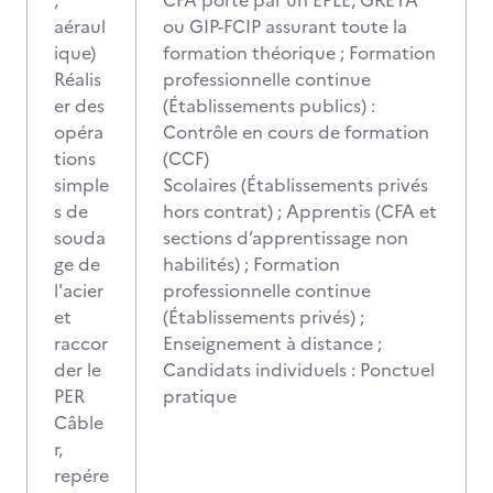
,
CFA porté par un EPLE, GRETA
aéraul
ou GIP-FCIP assurant toute la
ique)
formation théorique ; Formation
Réalis
professionnelle continue
er des
(Établissements publics) :
opéra
Contrôle en cours de formation
tions
(CCF)
simple
Scolaires (Établissements privés
s de
hors contrat) ; Apprentis (CFA et
souda
sections d’apprentissage non
ge de
habilités) ; Formation
l'acier
professionnelle continue
et
(Établissements privés) ;
raccor
Enseignement à distance ;
der le
Candidats individuels : Ponctuel
PER
pratique
Câble
r,
repére