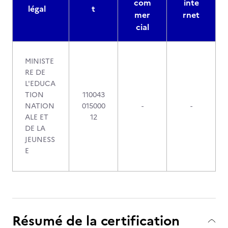
com
inte
légal
t
mer
rnet
cial
MINISTE
RE DE
L'EDUCA
TION
110043
NATION
015000
-
-
ALE ET
12
DE LA
JEUNESS
E
Résumé de la certification