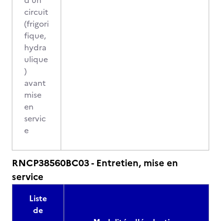
d'un
circuit
(frigori
fique,
hydra
ulique
)
avant
mise
en
servic
e
RNCP38560BC03 - Entretien, mise en
service
Liste
de