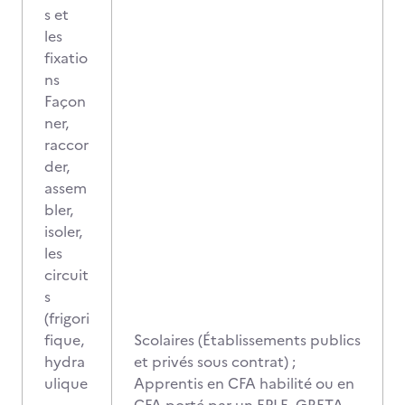
s et
les
fixatio
ns
Façon
ner,
raccor
der,
assem
bler,
isoler,
les
circuit
s
(frigori
fique,
Scolaires (Établissements publics
hydra
et privés sous contrat) ;
ulique
Apprentis en CFA habilité ou en