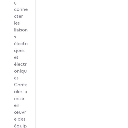
r,
conne
cter
les
liaison
s
électri
ques
et
électr
oniqu
es
Contr
ôler la
mise
en
œuvr
e des
équip