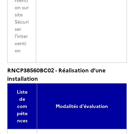
rventi
on sur
site
Sécuri
ser
l'inter
venti
on
RNCP38560BC02 - Réalisation d’une
installation
Liste
de
com
Modalités d'évaluation
péte
nces