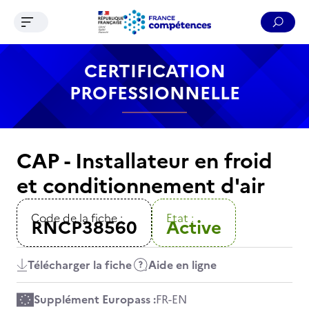
Ouvrir le menu de navigation
Reche
Contenu
Recherche
Menu
Pied de page
CERTIFICATION
PROFESSIONNELLE
CAP - Installateur en froid
et conditionnement d'air
Code de la fiche :
Etat :
RNCP38560
Active
Télécharger la fiche
Aide en ligne
Supplément Europass :
FR
-
EN