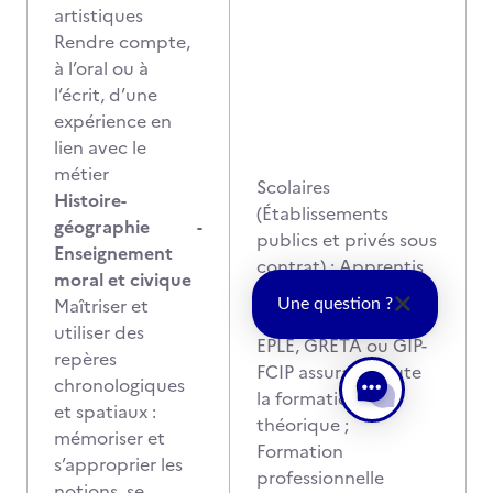
artistiques
Rendre compte,
à l’oral ou à
l’écrit, d’une
expérience en
lien avec le
métier
Scolaires
Histoire-
(Établissements
géographie -
publics et privés sous
Enseignement
contrat) ; Apprentis
moral et civique
en CFA habilité ou en
Maîtriser et
Une question ?
CFA porté par un
utiliser des
EPLE, GRETA ou GIP-
repères
FCIP assurant toute
chronologiques
la formation
et spatiaux :
théorique ;
mémoriser et
Formation
s’approprier les
professionnelle
notions, se