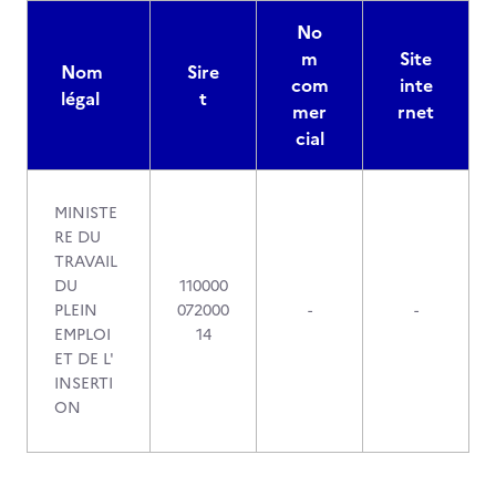
No
m
Site
Nom
Sire
com
inte
légal
t
mer
rnet
cial
MINISTE
RE DU
TRAVAIL
DU
110000
PLEIN
072000
-
-
EMPLOI
14
ET DE L'
INSERTI
ON