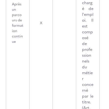
charg
Après
é de
un
l'empl
parco
oi. Il
urs de
X
format
est
ion
comp
contin
osé
ue
de
profe
ssion
nels
du
métie
r
conce
rné
par le
titre.
(Art.