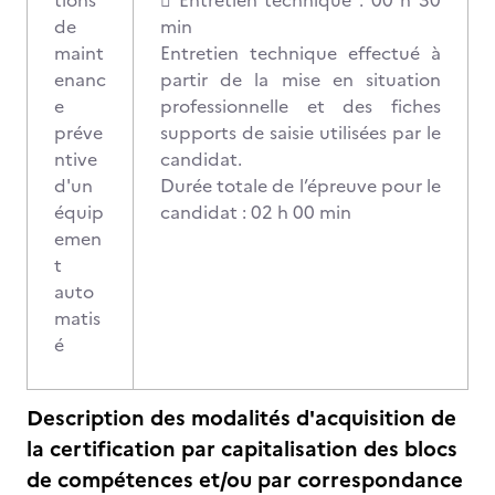
tions
 Entretien technique : 00 h 30
de
min
maint
Entretien technique effectué à
enanc
partir de la mise en situation
e
professionnelle et des fiches
préve
supports de saisie utilisées par le
ntive
candidat.
d'un
Durée totale de l’épreuve pour le
équip
candidat : 02 h 00 min
emen
t
auto
matis
é
Description des modalités d'acquisition de
la certification par capitalisation des blocs
de compétences et/ou par correspondance