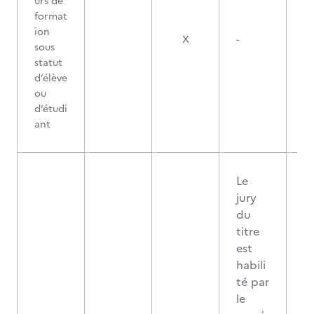
urs de
format
ion
X
-
sous
statut
d’élève
ou
d’étudi
ant
Le
jury
du
titre
est
habili
té par
le