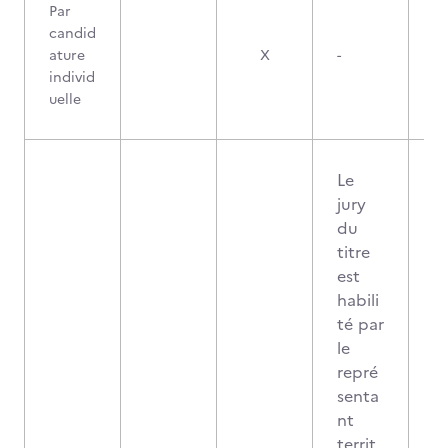
Par
candid
ature
X
-
individ
uelle
Le
jury
du
titre
est
habili
té par
le
repré
senta
nt
territ