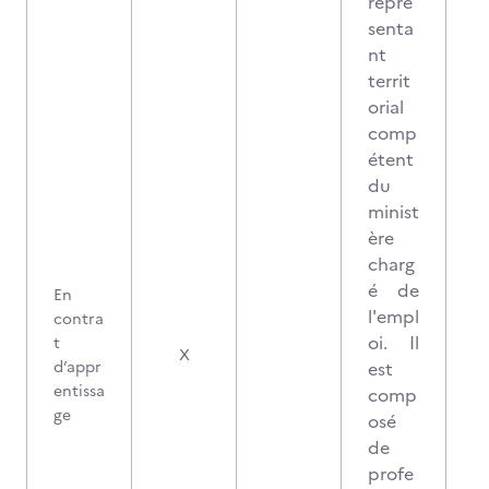
repré
senta
nt
territ
orial
comp
étent
du
minist
ère
charg
é de
En
l'empl
contra
oi. Il
t
X
d’appr
est
entissa
comp
ge
osé
de
profe