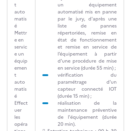
t
un équipement
auto
automatisé mis en panne
matis
par le jury, d'après une
é
liste de pannes
Mettr
répertoriées, remise en
e en
état de fonctionnement
servic
et remise en service de
e un
l’équipement à partir
équip
d'une procédure de mise
emen
en service (durée 55 min) ;
t
vérification du
auto
paramétrage d'un
matis
capteur connecté IOT
é
(durée 15 min) ;
Effect
réalisation de la
uer
maintenance préventive
les
de l'équipement (durée
opéra
20 min).