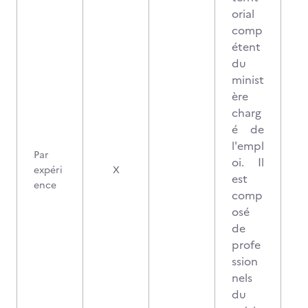
orial
comp
étent
du
minist
ère
charg
é de
l'empl
Par
oi. Il
expéri
X
est
ence
comp
osé
de
profe
ssion
nels
du