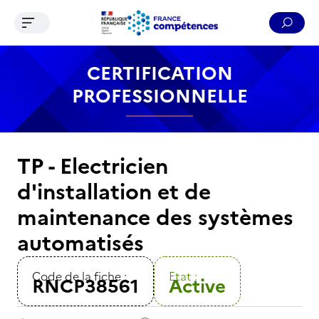
Ouvrir le menu de navigation
Reche
Contenu
Recherche
Menu
Pied de page
CERTIFICATION
PROFESSIONNELLE
TP - Electricien
d'installation et de
maintenance des systèmes
automatisés
Code de la fiche :
Etat :
RNCP38561
Active