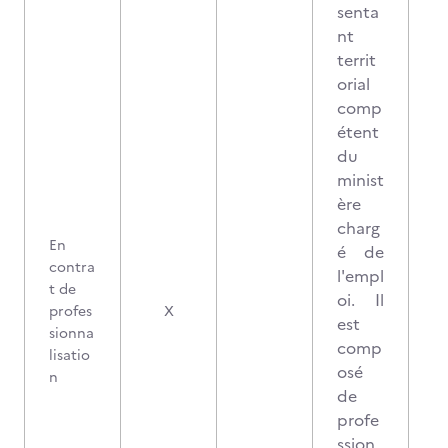
senta
nt
territ
orial
comp
étent
du
minist
ère
charg
En
é de
contra
l'empl
t de
oi. Il
profes
X
est
sionna
comp
lisatio
osé
n
de
profe
ssion