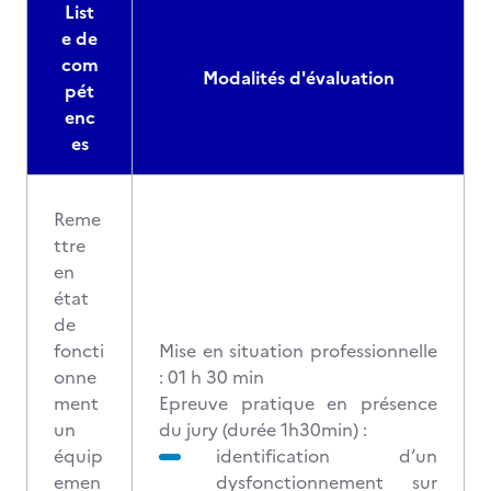
List
e de
com
Modalités d'évaluation
pét
enc
es
Reme
ttre
en
état
de
foncti
Mise en situation professionnelle
onne
: 01 h 30 min
ment
Epreuve pratique en présence
un
du jury (durée 1h30min) :
équip
identification d’un
emen
dysfonctionnement sur