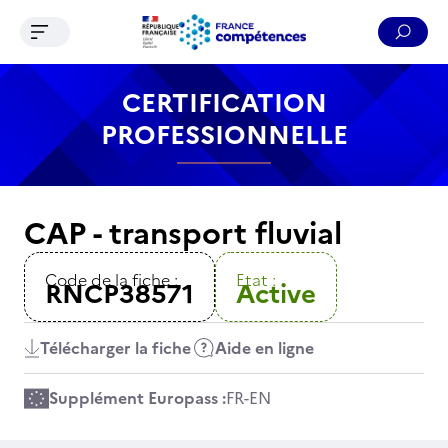
Ouvrir le menu de navigation
Reche
Contenu
Recherche
Menu
Pied de page
CERTIFICATION
PROFESSIONNELLE
CAP - transport fluvial
Code de la fiche :
Etat :
RNCP38571
Active
Télécharger la fiche
Aide en ligne
Supplément Europass :
FR
-
EN