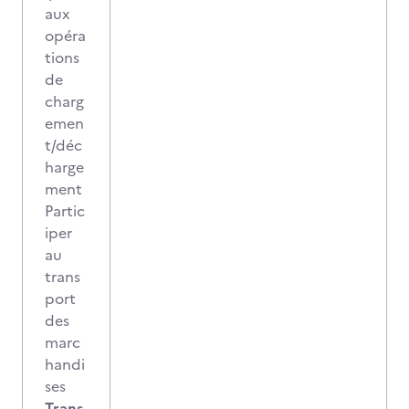
aux
opéra
tions
de
charg
emen
t/déc
harge
ment
Partic
iper
au
trans
port
des
marc
handi
ses
Trans