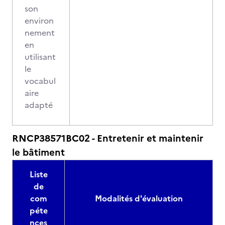
son
environ
nement
en
utilisant
le
vocabul
aire
adapté
RNCP38571BC02 - Entretenir et maintenir
le bâtiment
Liste
de
com
Modalités d'évaluation
péte
nces