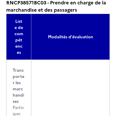
RNCP38571BC03 - Prendre en charge de la
marchandise et des passagers
List
e de
com
Modalités d'évaluation
pét
enc
es
Trans
porte
r les
marc
handi
ses
Partic
iper