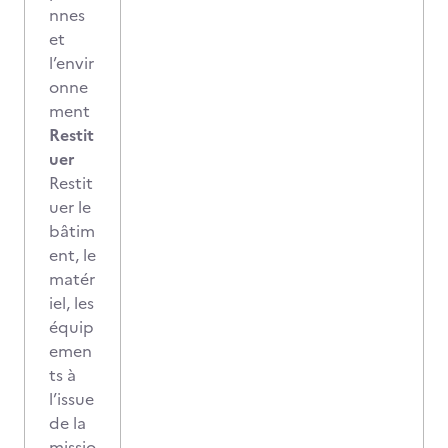
nnes
et
l’envir
onne
ment
Restit
uer
Restit
uer le
bâtim
ent, le
matér
iel, les
équip
emen
ts à
l’issue
de la
missio