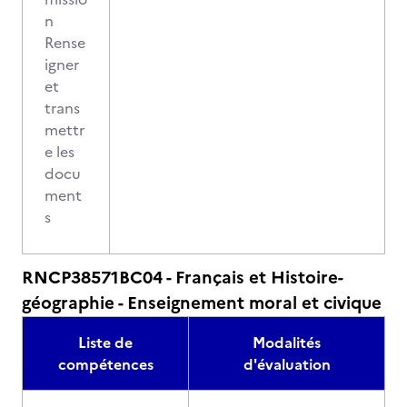
n
Rense
igner
et
trans
mettr
e les
docu
ment
s
RNCP38571BC04 - Français et Histoire-
géographie - Enseignement moral et civique
Liste de
Modalités
compétences
d'évaluation