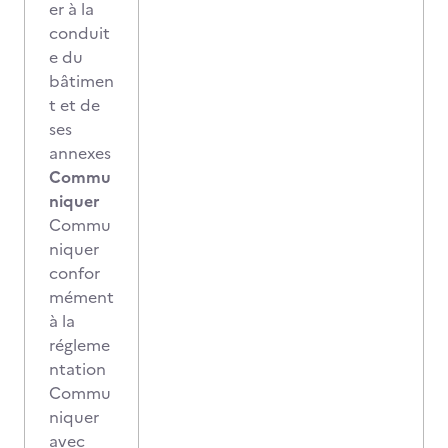
er à la
conduit
e du
bâtimen
t et de
ses
annexes
Commu
niquer
Commu
niquer
confor
mément
à la
régleme
ntation
Commu
niquer
avec