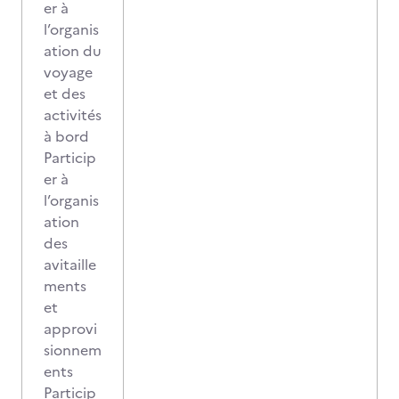
er à
l’organis
ation du
voyage
et des
activités
à bord
Particip
er à
l’organis
ation
des
avitaille
ments
et
approvi
sionnem
ents
Particip