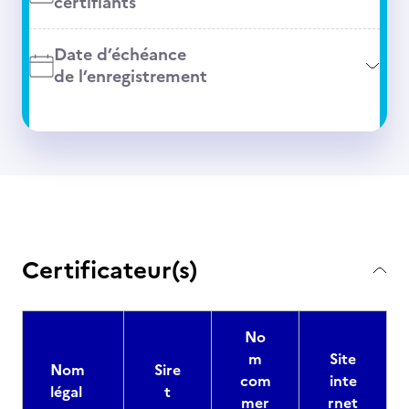
certifiants
Date d’échéance
de l’enregistrement
Certificateur(s)
No
m
Site
Nom
Sire
com
inte
légal
t
mer
rnet