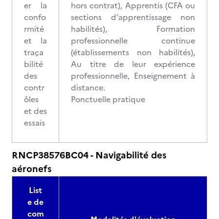
er la
hors contrat), Apprentis (CFA ou
confo
sections d'apprentissage non
rmité
habilités), Formation
et la
professionnelle continue
traça
(établissements non habilités),
bilité
Au titre de leur expérience
des
professionnelle, Enseignement à
contr
distance.
ôles
Ponctuelle pratique
et des
essais
RNCP38576BC04 - Navigabilité des
aéronefs
List
e de
com