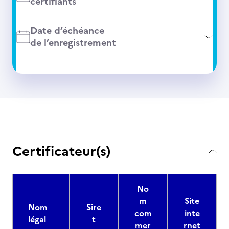
certifiants
Date d’échéance
de l’enregistrement
Certificateur(s)
No
m
Site
Nom
Sire
com
inte
légal
t
mer
rnet