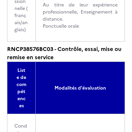
ssion
Au titre de leur expérience
nelle (
professionnelle, Enseignement à
franç
distance.
ais/an
Ponctuelle orale
glais)
RNCP38576BC03 - Contrôle, essai, mise ou
remise en service
List
e de
com
Modalités d'évaluation
pét
enc
es
Cond