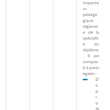
inspecte
ur
pédago
gique
régional
e de la
spécialit
é du
diplôme
. Il est
compos
é à parts
égales :
D
e
p
r
o
fe