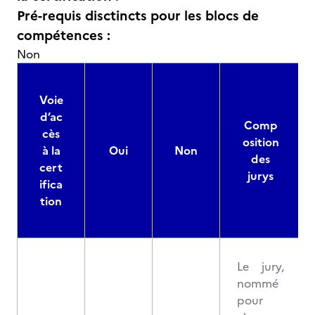
Pré-requis disctincts pour les blocs de
compétences :
Non
Voie
d’ac
Comp
cès
osition
à la
Oui
Non
des
cert
jurys
ifica
tion
Le jury,
nommé
pour