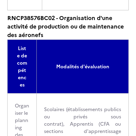
RNCP38576BC02 - Organisation d'une
activité de production ou de maintenance
des aéronefs
List
e de
com
Modalités d'évaluation
pét
enc
es
Organ
Scolaires (établissements publics
iser le
ou privés sous
plann
contrat), Apprentis (CFA ou
ing
sections d'apprentissage
des