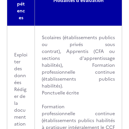
Modalités d'évaluation
pét
enc
es
Scolaires (établissements publics
ou privés sous
contrat), Apprentis (CFA ou
Exploi
sections d'apprentissage
ter
habilités), Formation
des
professionnelle continue
donn
(établissements publics
ées
habilités).
Rédig
Ponctuelle écrite
er de
la
Formation
docu
professionnelle continue
ment
(établissements publics habilités
ation
à pratiquer intégralement le CCF