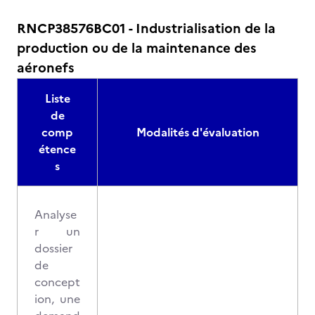
RNCP38576BC01 - Industrialisation de la
production ou de la maintenance des
aéronefs
Liste
de
comp
Modalités d'évaluation
étence
s
Analyse
r un
dossier
de
concept
ion, une