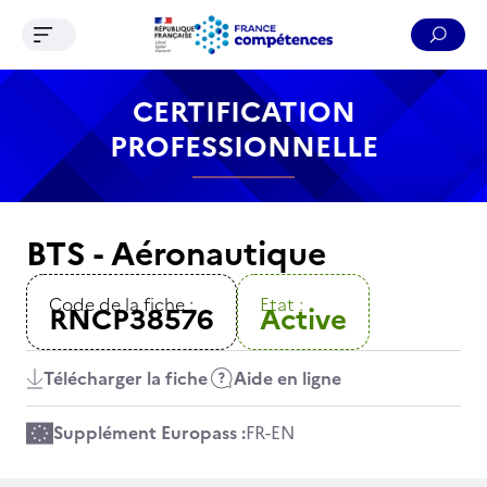
Ouvrir le menu de navigation
Reche
Contenu
Recherche
Menu
Pied de page
CERTIFICATION
PROFESSIONNELLE
BTS - Aéronautique
Code de la fiche :
Etat :
RNCP38576
Active
Télécharger la fiche
Aide en ligne
Supplément Europass :
FR
-
EN