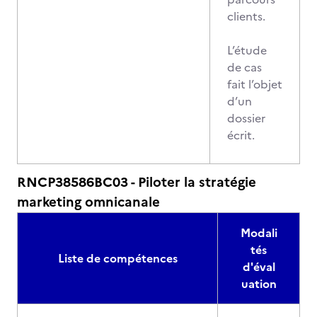
clients.
L’étude
de cas
fait l’objet
d’un
dossier
écrit.
RNCP38586BC03 - Piloter la stratégie
marketing omnicanale
Modali
tés
Liste de compétences
d'éval
uation