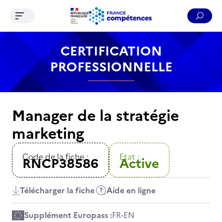
Ouvrir le menu de navigation
Reche
Contenu
Recherche
Menu
Pied de page
CERTIFICATION
PROFESSIONNELLE
Manager de la stratégie
marketing
Code de la fiche :
Etat :
RNCP38586
Active
Télécharger la fiche
Aide en ligne
Supplément Europass :
FR
-
EN