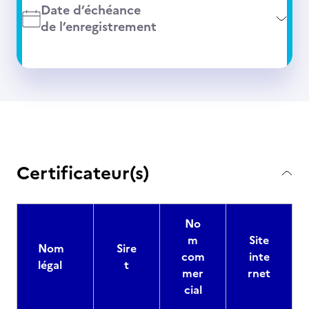
Date d’échéance
de l’enregistrement
Certificateur(s)
No
m
Site
Nom
Sire
com
inte
légal
t
mer
rnet
cial