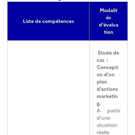
Modalit
és
Liste de compétences
d'évalua
tion
Etude de
cas :
Concepti
on d’un
plan
d’actions
marketin
g.
A partir
d’une
situation
réelle