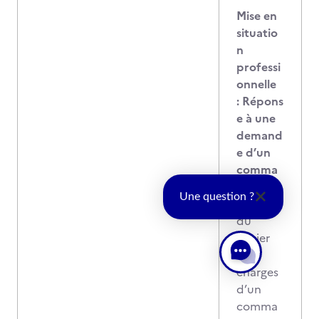
Mise en
situatio
n
professi
onnelle
: Répons
e à une
demand
e d’un
comma
nditaire
Une question ?
A partir
du
cahier
des
charges
d’un
comma