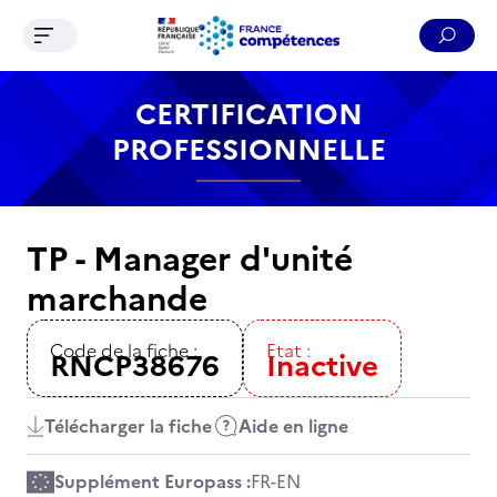
Ouvrir le menu de navigation
Reche
Contenu
Recherche
Menu
Pied de page
CERTIFICATION
PROFESSIONNELLE
TP - Manager d'unité
marchande
Code de la fiche :
Etat :
RNCP38676
Inactive
Télécharger la fiche
Aide en ligne
Supplément Europass :
FR
-
EN