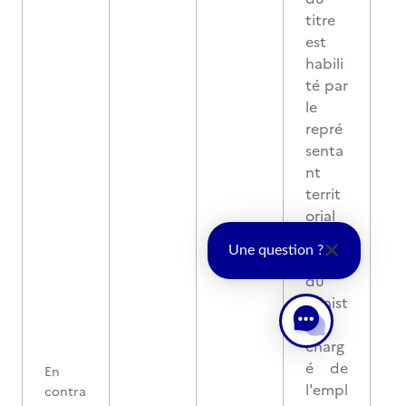
titre
est
habili
té par
le
repré
senta
nt
territ
orial
comp
Une question ?
étent
du
minist
ère
charg
é de
En
l'empl
contra