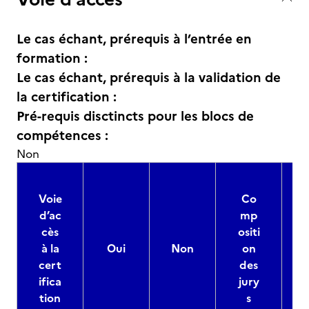
Le cas échant, prérequis à l’entrée en
formation :
Le cas échant, prérequis à la validation de
la certification :
Pré-requis disctincts pour les blocs de
compétences :
Non
Voie
Co
d’ac
mp
cès
ositi
à la
Oui
Non
on
cert
des
ifica
jury
d
tion
s