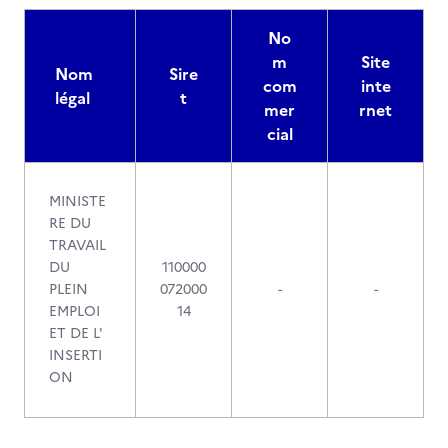
No
m
Site
Nom
Sire
com
inte
légal
t
mer
rnet
cial
MINISTE
RE DU
TRAVAIL
DU
110000
PLEIN
072000
-
-
EMPLOI
14
ET DE L'
INSERTI
ON