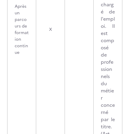
charg
Après
é de
un
l'empl
parco
oi. Il
urs de
X
format
est
ion
comp
contin
osé
ue
de
profe
ssion
nels
du
métie
r
conce
rné
par le
titre.
(Art.