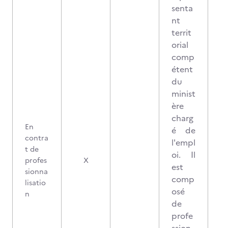
senta
nt
territ
orial
comp
étent
du
minist
ère
charg
En
é de
contra
l'empl
t de
oi. Il
profes
X
est
sionna
comp
lisatio
osé
n
de
profe