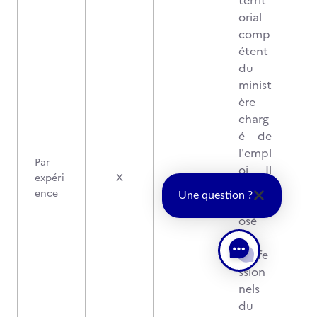
territ
orial
comp
étent
du
minist
ère
charg
é de
l'empl
Par
oi. Il
expéri
X
est
ence
Une question ?
comp
osé
de
profe
ssion
nels
du