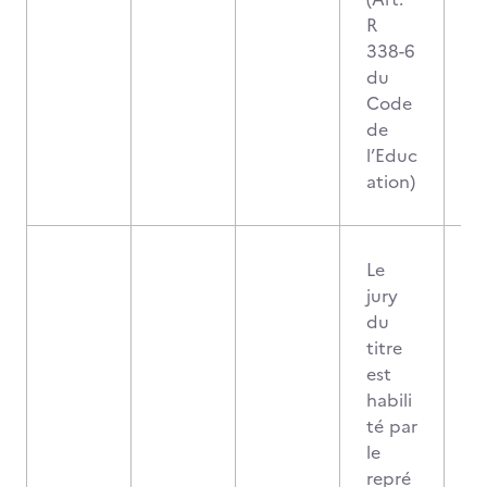
R
338-6
du
Code
de
l’Educ
ation)
Le
jury
du
titre
est
habili
té par
le
repré