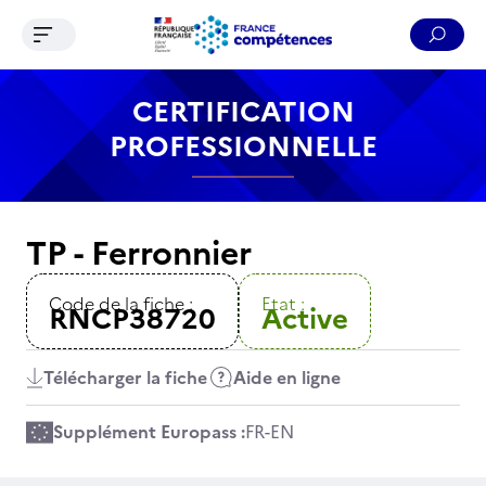
Ouvrir le menu de navigation
Reche
Contenu
Recherche
Menu
Pied de page
CERTIFICATION
PROFESSIONNELLE
TP - Ferronnier
Code de la fiche :
Etat :
RNCP38720
Active
Télécharger la fiche
Aide en ligne
Supplément Europass :
FR
-
EN