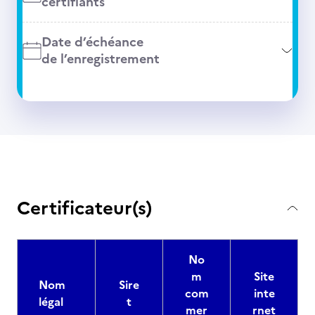
certifiants
Date d’échéance
de l’enregistrement
Certificateur(s)
No
m
Site
Nom
Sire
com
inte
légal
t
mer
rnet