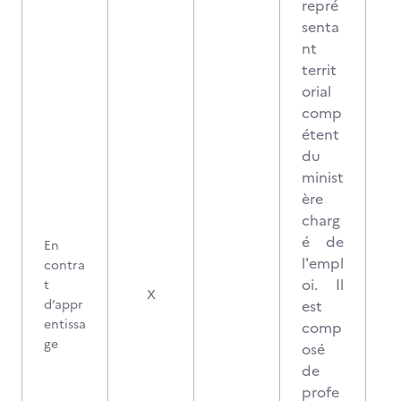
repré
senta
nt
territ
orial
comp
étent
du
minist
ère
charg
é de
En
l'empl
contra
oi. Il
t
X
d’appr
est
entissa
comp
ge
osé
de
profe