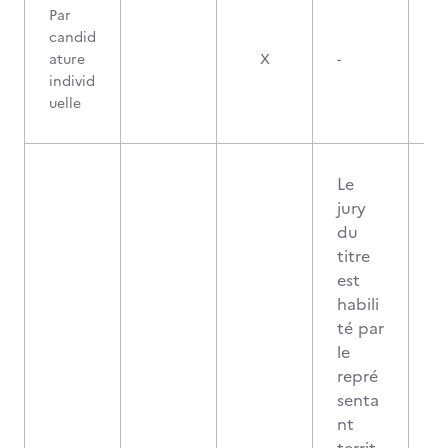
Par
candid
ature
X
-
individ
uelle
Le
jury
du
titre
est
habili
té par
le
repré
senta
nt