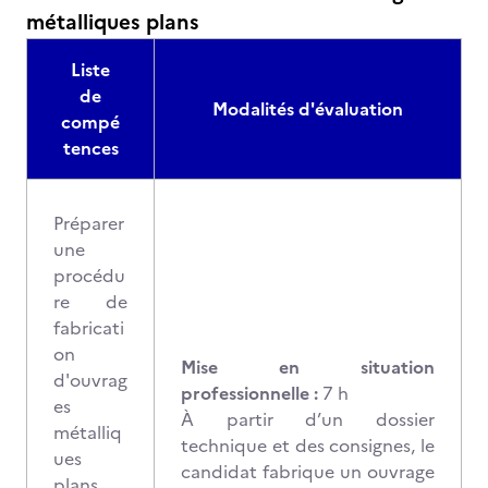
métalliques plans
Liste
de
Modalités d'évaluation
compé
tences
Préparer
une
procédu
re de
fabricati
on
Mise en situation
d'ouvrag
professionnelle :
7 h
es
À partir d’un dossier
métalliq
technique et des consignes, le
ues
candidat fabrique un ouvrage
plans