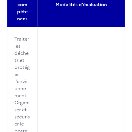
com
Modalités d'évaluation
péte
nces
Traiter
les
déche
ts et
protég
er
l'envir
onne
ment
Organi
ser et
sécuris
er le
poste