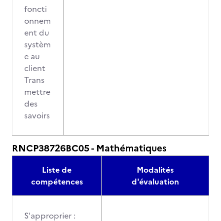
foncti
onnem
ent du
systèm
e au
client
Trans
mettre
des
savoirs
RNCP38726BC05 - Mathématiques
Liste de
Modalités
compétences
d'évaluation
S'approprier :