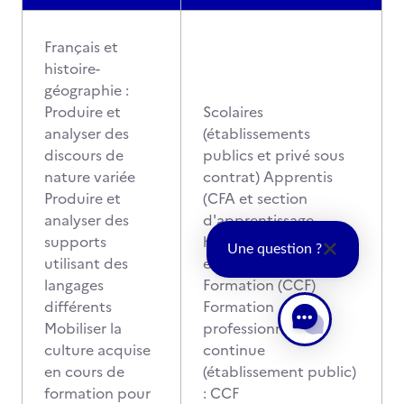
Français et
histoire-
géographie :
Produire et
Scolaires
analyser des
(établissements
discours de
publics et privé sous
nature variée
contrat) Apprentis
Produire et
(CFA et section
analyser des
d'apprentissage
supports
habilités au Contrôle
Une question ?
utilisant des
en Cours de
langages
Formation (CCF)
différents
Formation
Mobiliser la
professionnelle
culture acquise
continue
en cours de
(établissement public)
formation pour
: CCF