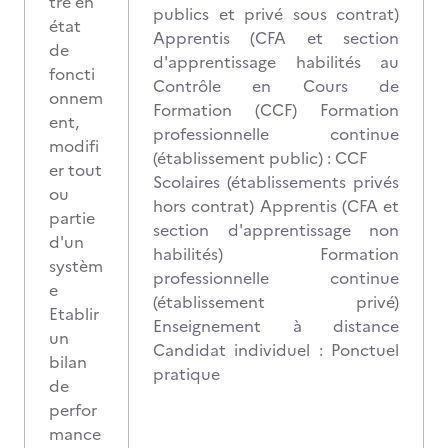
tre en
publics et privé sous contrat)
état
Apprentis (CFA et section
de
d'apprentissage habilités au
foncti
Contrôle en Cours de
onnem
Formation (CCF) Formation
ent,
professionnelle continue
modifi
(établissement public) : CCF
er tout
Scolaires (établissements privés
ou
hors contrat) Apprentis (CFA et
partie
section d'apprentissage non
d'un
habilités) Formation
systèm
professionnelle continue
e
(établissement privé)
Etablir
Enseignement à distance
un
Candidat individuel : Ponctuel
bilan
pratique
de
perfor
mance