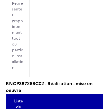
Repré
sente
r
graph
ique
ment
tout
ou
partie
d'inst
allatio
n
RNCP38726BC02 - Réalisation - mise en
oeuvre
Liste
de