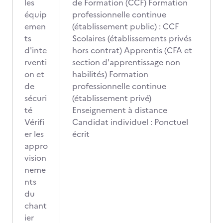
les
de Formation (CCF) Formation
équip
professionnelle continue
emen
(établissement public) : CCF
ts
Scolaires (établissements privés
d'inte
hors contrat) Apprentis (CFA et
rventi
section d'apprentissage non
on et
habilités) Formation
de
professionnelle continue
sécuri
(établissement privé)
té
Enseignement à distance
Vérifi
Candidat individuel : Ponctuel
er les
écrit
appro
vision
neme
nts
du
chant
ier