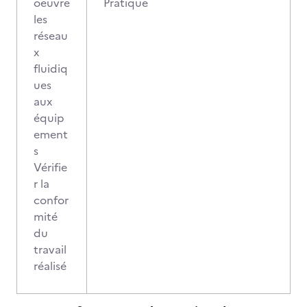
oeuvre
Pratique
les
réseau
x
fluidiq
ues
aux
équip
ement
s
Vérifie
r la
confor
mité
du
travail
réalisé