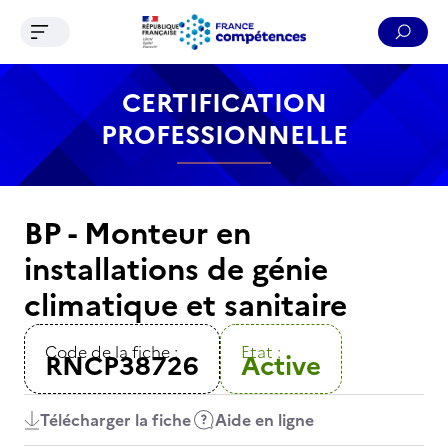
Ouvrir le menu de navigation
Reche
Contenu
Recherche
Menu
Pied de page
CERTIFICATION
PROFESSIONNELLE
BP - Monteur en
installations de génie
climatique et sanitaire
Code de la fiche :
Etat :
RNCP38726
Active
Télécharger la fiche
Aide en ligne