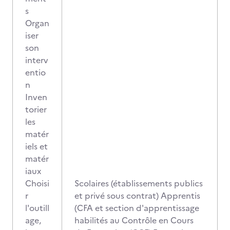
s
Organ
iser
son
interv
entio
n
Inven
torier
les
matér
iels et
matér
iaux
Choisi
Scolaires (établissements publics
r
et privé sous contrat) Apprentis
l'outill
(CFA et section d'apprentissage
age,
habilités au Contrôle en Cours