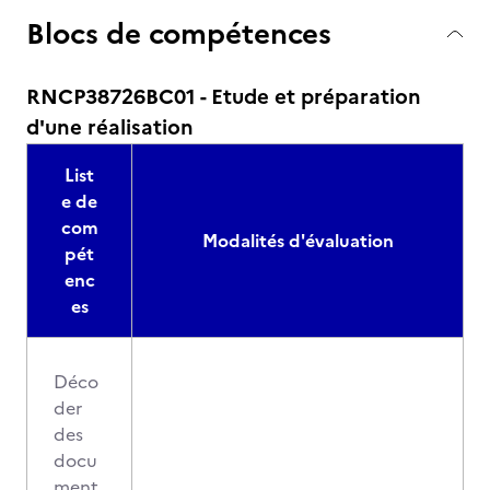
Blocs de compétences
RNCP38726BC01 - Etude et préparation
d'une réalisation
List
e de
com
Modalités d'évaluation
pét
enc
es
Déco
der
des
docu
ment