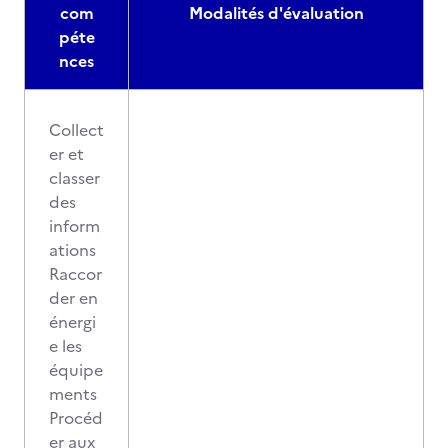
com
Modalités d'évaluation
péte
nces
Collect
er et
classer
des
inform
ations
Raccor
der en
énergi
e les
équipe
ments
Procéd
er aux