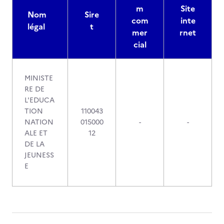
m
Site
Nom
Sire
com
inte
légal
t
mer
rnet
cial
MINISTE
RE DE
L'EDUCA
TION
110043
NATION
015000
-
-
ALE ET
12
DE LA
JEUNESS
E