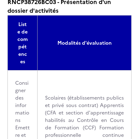
RNCP38726BC03 - Présentation d'un
dossier d'activités
List
e de
com
Modalités d'évaluation
pét
enc
es
Consi
gner
des
Scolaires (établissements publics
infor
et privé sous contrat) Apprentis
matio
(CFA et section d'apprentissage
ns
habilités au Contrôle en Cours
Emett
de Formation (CCF) Formation
re et
professionnelle continue