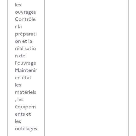
les
ouvrages
Contrôle
r la
préparati
on et la
réalisatio
n de
l'ouvrage
Maintenir
en état
les
matériels
, les
équipem
ents et
les
outillages