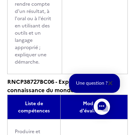
rendre compte
d'un résultat, à
l'oral ou à l'écrit
en utilisant des
outils et un
langage
approprié ;
expliquer une
démarche.
RNCP38727BC06 - Expression et
Une question ?
connaissance du monde
Liste de
Modalités
compétences
d'évaluation
Produire et