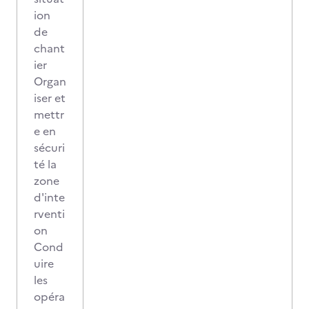
ion
de
chant
ier
Organ
iser et
mettr
e en
sécuri
té la
zone
d'inte
rventi
on
Cond
uire
les
opéra