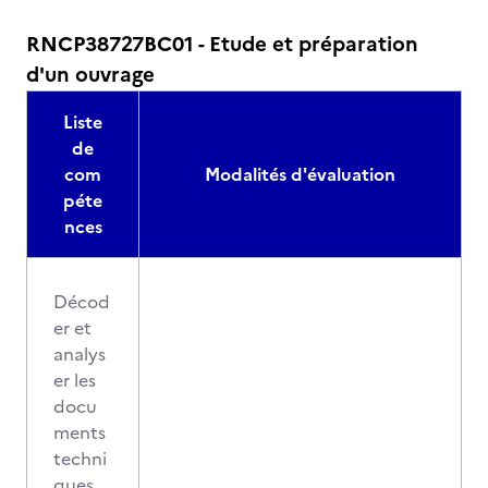
RNCP38727BC01 - Etude et préparation
d'un ouvrage
Liste
de
com
Modalités d'évaluation
péte
nces
Décod
er et
analys
er les
docu
ments
techni
ques,