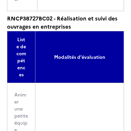
RNCP38727BC02 - Réalisation et suivi des
ouvrages en entreprises
List
e de
com
Modalités d'évaluation
pét
enc
es
Anim
er
une
petite
équip
e