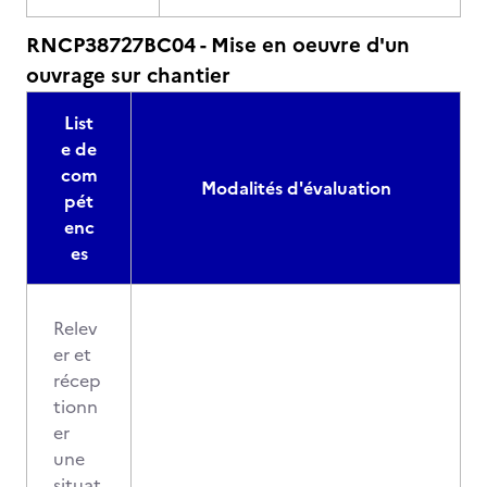
RNCP38727BC04 - Mise en oeuvre d'un
ouvrage sur chantier
List
e de
com
Modalités d'évaluation
pét
enc
es
Relev
er et
récep
tionn
er
une
situat