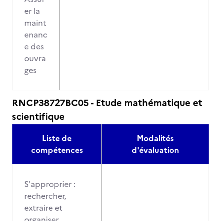
er la
maint
enanc
e des
ouvra
ges
RNCP38727BC05 - Etude mathématique et
scientifique
Liste de
Modalités
compétences
d'évaluation
S'approprier :
rechercher,
extraire et
organiser