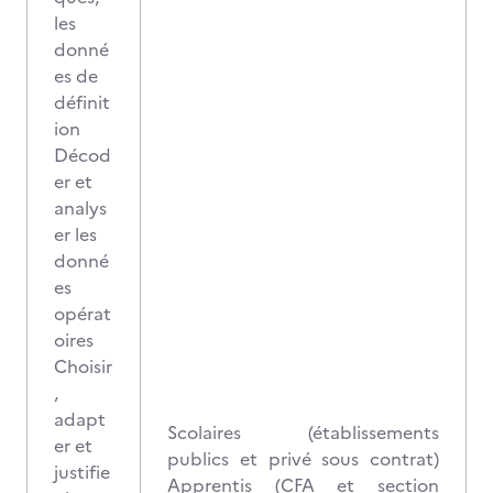
les
donné
es de
définit
ion
Décod
er et
analys
er les
donné
es
opérat
oires
Choisir
,
adapt
Scolaires (établissements
er et
publics et privé sous contrat)
justifie
Apprentis (CFA et section