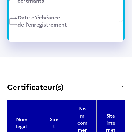
certifiants
Date d’échéance
de l’enregistrement
Certificateur(s)
No
m
Site
Nom
Sire
com
inte
légal
t
mer
rnet