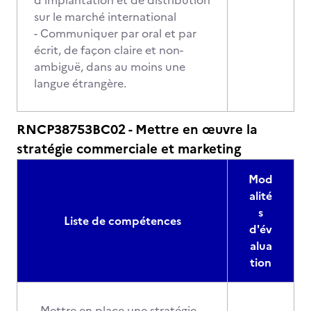
d'implantation et de distribution
sur le marché international
- Communiquer par oral et par
écrit, de façon claire et non-
ambiguë, dans au moins une
langue étrangère.
RNCP38753BC02 - Mettre en œuvre la
stratégie commerciale et marketing
Mod
alité
s
Liste de compétences
d'év
alua
tion
- Mettre en place une stratégie