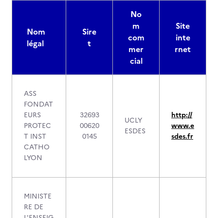
No
m
Site
Nom
Sire
com
inte
légal
t
mer
rnet
cial
ASS
FONDAT
EURS
32693
http://
UCLY
PROTEC
00620
www.e
ESDES
T INST
0145
sdes.fr
CATHO
LYON
MINISTE
RE DE
L'ENSEIG