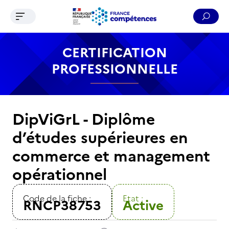
Ouvrir le menu de navigation
Reche
Contenu
Recherche
Menu
Pied de page
CERTIFICATION
PROFESSIONNELLE
DipViGrL - Diplôme
d’études supérieures en
commerce et management
opérationnel
Code de la fiche :
Etat :
RNCP38753
Active