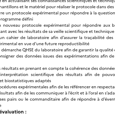
en actualisant ses connaissances scientifiques et techniq
hantillons et le matériel pour réaliser le protocole dans d
re un protocole expérimental pour répondre à la questio
programme défini
n nouveau protocole expérimental pour répondre aux 
ant avec les résultats de sa veille scientifique et technique
un cahier de laboratoire afin d’assurer la traçabilité de
rimental en vue d’une future reproductibilité
a démarche QHSE du laboratoire afin de garantir la qualité 
onsigner des données issues des expérimentations afin de l
s résultats en prenant en compte la cohérence des données 
nterprétation scientifique des résultats afin de pouvoi
et biostatistiques adaptés
océdures expérimentales afin de les référencer en respecta
ésultats afin de les communiquer à l’écrit et à l’oral en s’
 ses pairs ou le commanditaire afin de répondre à d’éve
e
évaluation :