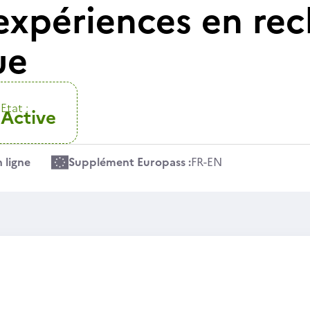
expériences en re
ue
Etat :
Active
 ligne
Supplément Europass :
FR
-
EN