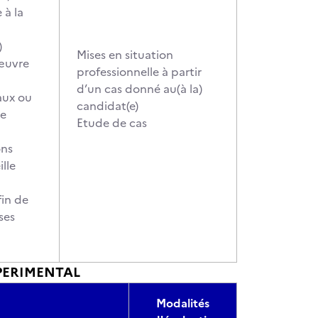
 à la
)
Mises en situation
 œuvre
professionnelle à partir
d’un cas donné au(à la)
maux ou
candidat(e)
de
Etude de cas
ons
ille
fin de
ses
PERIMENTAL
Modalités