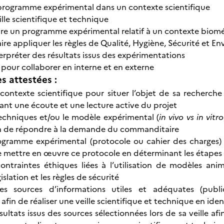
programme expérimental dans un contexte scientifique
ille scientifique et technique
re un programme expérimental relatif à un contexte biom
aire appliquer les règles de Qualité, Hygiène, Sécurité et 
erpréter des résultats issus des expérimentations
ur collaborer en interne et en externe
 attestées :
ontexte scientifique pour situer l’objet de sa recherche se
ant une écoute et une lecture active du projet
 techniques et/ou le modèle expérimental (
in vivo vs in vitro
in de répondre à la demande du commanditaire
ogramme expérimental (protocole ou cahier des charges) 
e mettre en œuvre ce protocole en déterminant les étapes 
 contraintes éthiques liées à l’utilisation de modèles 
islation et les règles de sécurité
les sources d’informations utiles et adéquates (publica
 afin de réaliser une veille scientifique et technique en iden
ésultats issus des sources sélectionnées lors de sa veille a