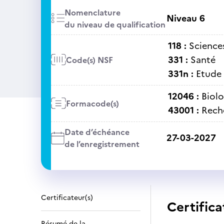
Nomenclature
Niveau 6
du niveau de qualification
118 :
Sciences
331 :
Santé
Code(s) NSF
331n :
Etude 
12046 :
Biolo
Formacode(s)
43001 :
Rech
Date d’échéance
27-03-2027
de l’enregistrement
Certificateur(s)
Certifica
Résumé de la