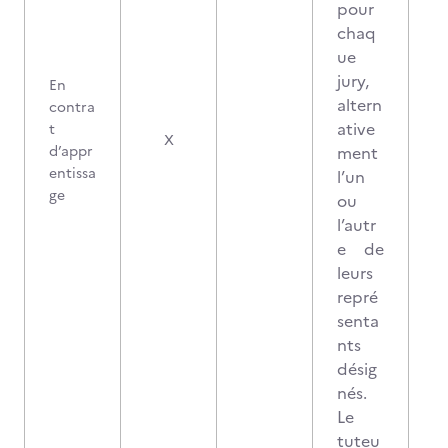
pour
chaq
ue
jury,
En
altern
contra
ative
t
0
X
d’appr
ment
entissa
l’un
ge
ou
l’autr
e de
leurs
repré
senta
nts
désig
nés.
Le
tuteu