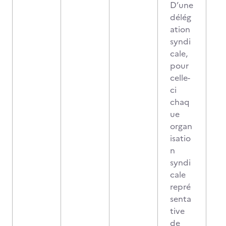
D’une
délég
ation
syndi
cale,
pour
celle-
ci
chaq
ue
organ
isatio
n
syndi
cale
repré
senta
tive
de