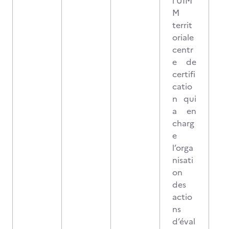
l’UIM
M
territ
oriale
centr
e de
certifi
catio
n qui
a en
charg
e
l’orga
nisati
on
des
actio
ns
d’éval