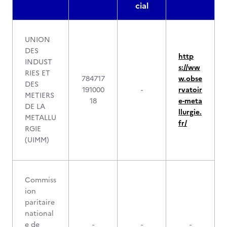
cial
UNION
DES
http
INDUST
s://ww
RIES ET
784717
w.obse
DES
191000
-
rvatoir
METIERS
18
e-meta
DE LA
llurgie.
METALLU
fr/
RGIE
(UIMM)
Commiss
ion
paritaire
national
e de
-
-
-