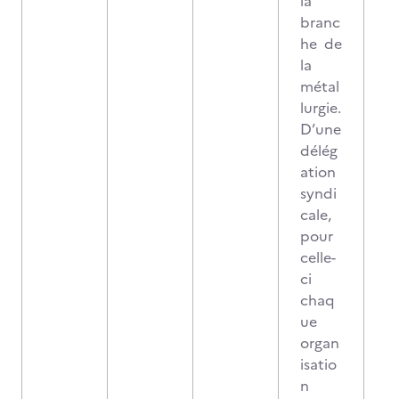
la
branc
he de
la
métal
lurgie.
D’une
délég
ation
syndi
cale,
pour
celle-
ci
chaq
ue
organ
isatio
n