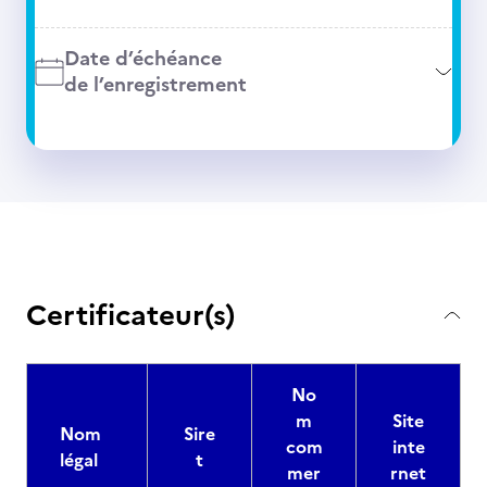
Date d’échéance
de l’enregistrement
Certificateur(s)
No
m
Site
Nom
Sire
com
inte
légal
t
mer
rnet