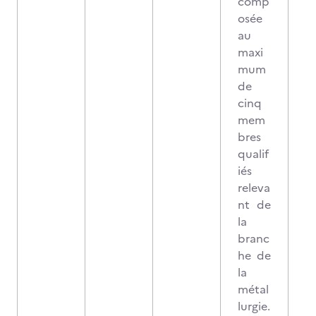
comp
osée
au
maxi
mum
de
cinq
mem
bres
qualif
iés
releva
nt de
la
branc
he de
la
métal
lurgie.