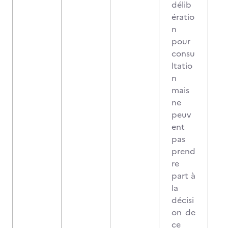
délib
ératio
n
pour
consu
ltatio
n
mais
ne
peuv
ent
pas
prend
re
part à
la
décisi
on de
ce