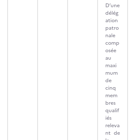
D’une
délég
ation
patro
nale
comp
osée
au
maxi
mum
de
cinq
mem
bres
qualif
iés
releva
nt de