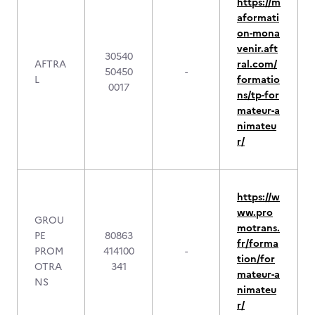
https://m
aformati
on-mona
venir.aft
30540
AFTRA
ral.com/
50450
-
L
formatio
0017
ns/tp-for
mateur-a
nimateu
r/
https://w
ww.pro
GROU
motrans.
PE
80863
fr/forma
PROM
414100
-
tion/for
OTRA
341
mateur-a
NS
nimateu
r/