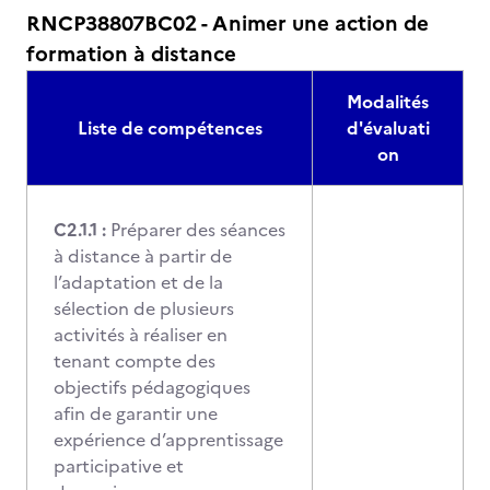
RNCP38807BC02 - Animer une action de
formation à distance
Modalités
Liste de compétences
d'évaluati
on
C2.1.1 :
Préparer des séances
à distance à partir de
l’adaptation et de la
sélection de plusieurs
activités à réaliser en
tenant compte des
objectifs pédagogiques
afin de garantir une
expérience d’apprentissage
participative et