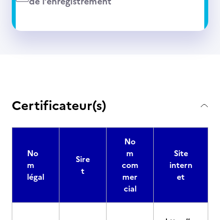
de l’enregistrement
Certificateur(s)
No
No
m
Site
Sire
m
com
intern
t
légal
mer
et
cial