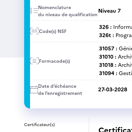
Nomenclature
Niveau 7
du niveau de qualification
326 :
Informa
Code(s) NSF
326t :
Progra
31057 :
Génie
31010 :
Archi
Formacode(s)
31018 :
Archi
31094 :
Gest
Date d’échéance
27-03-2028
de l’enregistrement
Certificateur(s)
Certifica