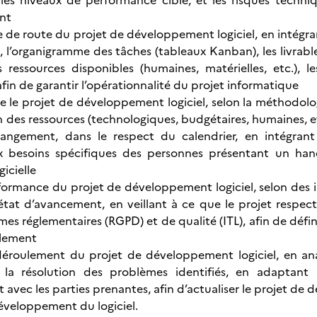
 les niveaux de performance cible, et les risques techni
ent
lle de route du projet de développement logiciel, en intégr
, l’organigramme des tâches (tableaux Kanban), les livrable
 ressources disponibles (humaines, matérielles, etc.), l
fin de garantir l’opérationnalité du projet informatique
e le projet de développement logiciel, selon la méthodologi
 des ressources (technologiques, budgétaires, humaines, etc
angement, dans le respect du calendrier, en intégrant 
 besoins spécifiques des personnes présentant un hand
gicielle
formance du projet de développement logiciel, selon des i
état d’avancement, en veillant à ce que le projet respecte
rmes réglementaires (RGPD) et de qualité (ITL), afin de défi
lement
 déroulement du projet de développement logiciel, en an
la résolution des problèmes identifiés, en adaptant le
vec les parties prenantes, afin d’actualiser le projet de d
éveloppement du logiciel.