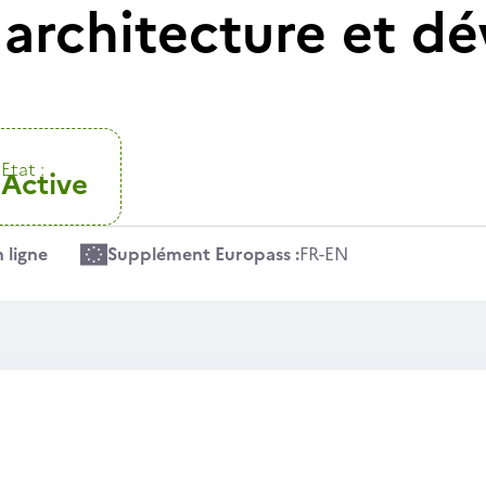
 architecture et 
Etat :
Active
 ligne
Supplément Europass :
FR
-
EN