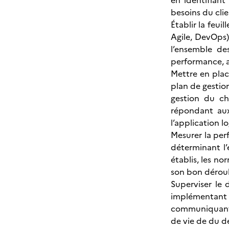
en identifiant
besoins du cli
Établir la feui
Agile, DevOps)
l’ensemble des
performance, a
Mettre en plac
plan de gestion
gestion du ch
répondant aux
l’application lo
Mesurer la per
déterminant l’
établis, les no
son bon dérou
Superviser le
implémentant 
communiquant a
de vie de du d