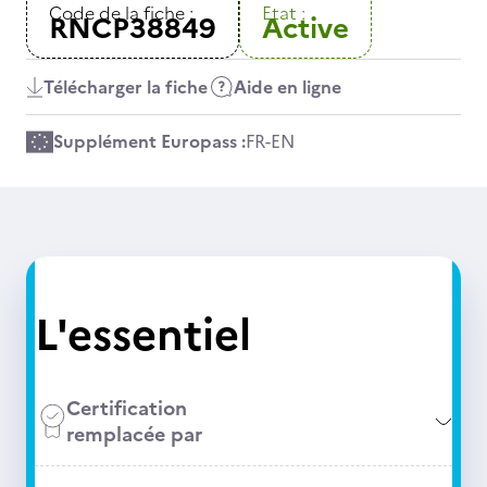
Code de la fiche :
Etat :
RNCP38849
Active
Télécharger la fiche
Aide en ligne
Supplément Europass :
FR
-
EN
L'essentiel
Certification
remplacée par