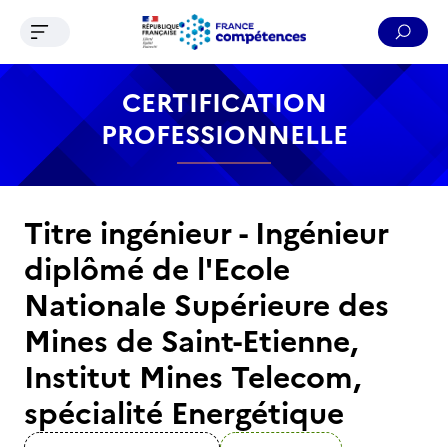
Ouvrir le menu de navigation
Reche
Contenu
Recherche
Menu
Pied de page
CERTIFICATION
PROFESSIONNELLE
Titre ingénieur - Ingénieur
diplômé de l'Ecole
Nationale Supérieure des
Mines de Saint-Etienne,
Institut Mines Telecom,
spécialité Energétique