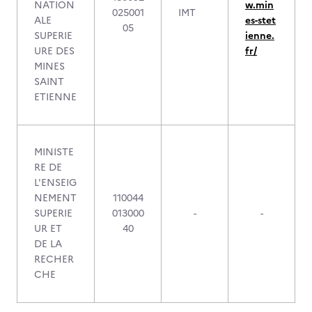
NATION
w.min
025001
IMT
ALE
es-stet
05
SUPERIE
ienne.
URE DES
fr/
MINES
SAINT
ETIENNE
MINISTE
RE DE
L'ENSEIG
NEMENT
110044
SUPERIE
013000
-
-
UR ET
40
DE LA
RECHER
CHE