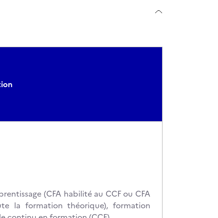
tion
apprentissage (CFA habilité au CCF ou CFA
e la formation théorique), formation
ôle continu en formation (CCF)