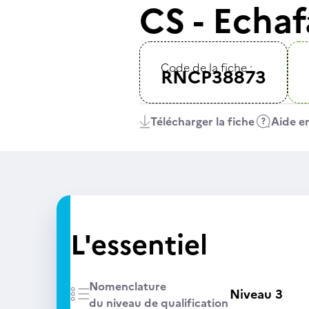
CS - Echa
Code de la fiche :
RNCP38873
Télécharger la fiche
Aide en
L'essentiel
Nomenclature
Niveau 3
du niveau de qualification