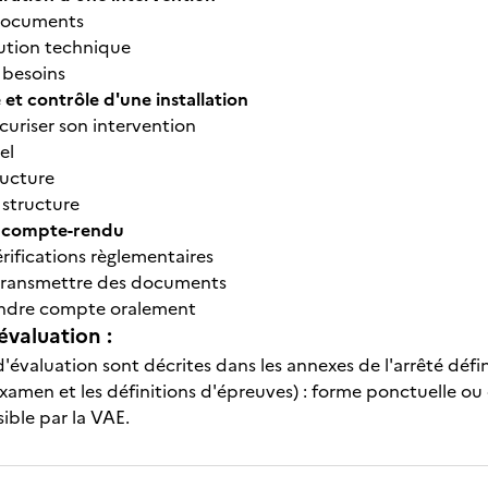
 documents
lution technique
 besoins
et contrôle d'une installation
curiser son intervention
el
ructure
structure
t compte-rendu
érifications règlementaires
transmettre des documents
endre compte oralement
évaluation :
'évaluation sont décrites dans les annexes de l'arrêté défi
xamen et les définitions d'épreuves) : forme ponctuelle ou
sible par la VAE.