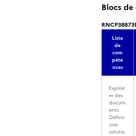
Blocs de
RNCP38873BC
Liste
de
com
péte
nces
Exploit
er des
docum
ents
Définir
une
solutio