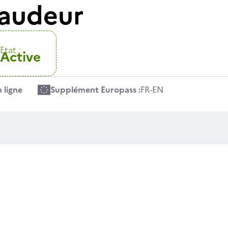
faudeur
Etat :
Active
 ligne
Supplément Europass :
FR
-
EN