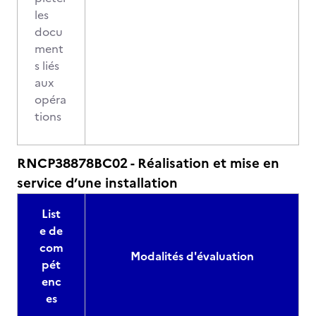
les
docu
ment
s liés
aux
opéra
tions
RNCP38878BC02 - Réalisation et mise en
service d’une installation
List
e de
com
Modalités d'évaluation
pét
enc
es