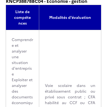
RNCP38878BC04 - Économie - gestion
Liste de
compéte
Modalités d'évaluation
nces
Comprendr
e et
analyser
une
situation
d'entrepris
e
Exploiter et
analyser
Voie scolaire dans un
des
établissement public ou
documents
privé sous contrat ; CFA
économiqu
habilité au CCF ou CFA