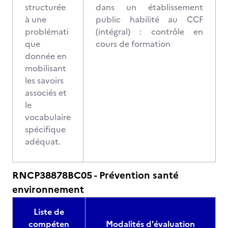
structurée
dans un établissement
à une
public habilité au CCF
problémati
(intégral) : contrôle en
que
cours de formation
donnée en
mobilisant
les savoirs
associés et
le
vocabulaire
spécifique
adéquat.
RNCP38878BC05 - Prévention santé
environnement
Liste de
compéten
Modalités d'évaluation