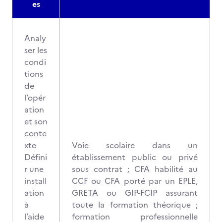
es
Analy
ser les
condi
tions
de
l’opér
ation
et son
conte
xte
Voie scolaire dans un
Défini
établissement public ou privé
r une
sous contrat ; CFA habilité au
install
CCF ou CFA porté par un EPLE,
ation
GRETA ou GIP-FCIP assurant
à
toute la formation théorique ;
l’aide
formation professionnelle