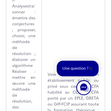
n
Analyser/rai
sonner :
émettre des
conjectures
; proposer,
choisir, une
méthode
de
résolution ;
élaborer un
algorithme
Une question ?
Réaliser :
Voie scolaire dans un
mettre en
établissement public ou
œuvre une
privé sous contrat ; CFA
méthode
habilité au CCF ou CFA
de
porté par un EPLE, GRETA
résolution,
ou GIP-FCIP assurant toute
des
la formation théorique ;