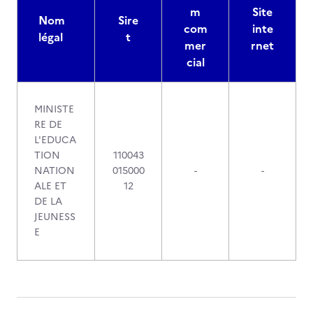
m
Site
Nom
Sire
com
inte
légal
t
mer
rnet
cial
MINISTE
RE DE
L'EDUCA
TION
110043
NATION
015000
-
-
ALE ET
12
DE LA
JEUNESS
E