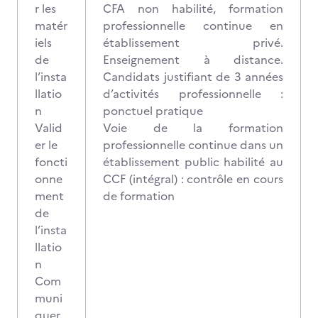
r les
CFA non habilité, formation
matér
professionnelle continue en
iels
établissement privé.
de
Enseignement à distance.
l’insta
Candidats justifiant de 3 années
llatio
d’activités professionnelle :
n
ponctuel pratique
Valid
Voie de la formation
er le
professionnelle continue dans un
foncti
établissement public habilité au
onne
CCF (intégral) : contrôle en cours
ment
de formation
de
l’insta
llatio
n
Com
muni
quer