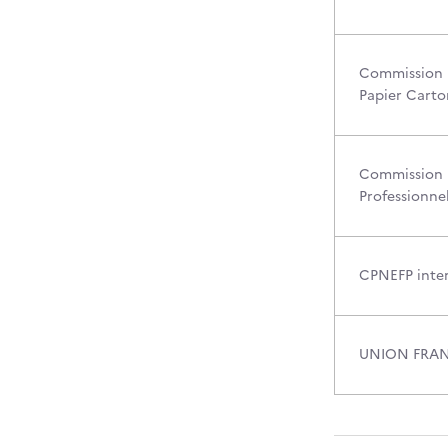
Commission P
Papier Carto
Commission P
Professionnel
CPNEFP inter
UNION FRAN