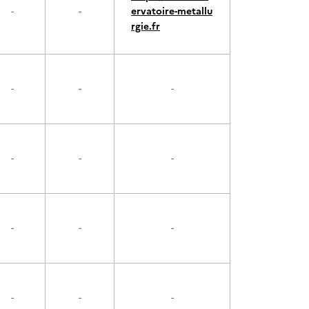
-
-
ervatoire-metallu
rgie.fr
-
-
-
-
-
-
-
-
-
-
-
-