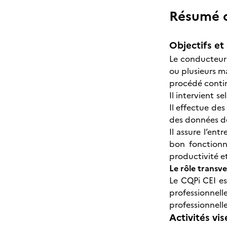
Résumé de
Objectifs et 
Le conducteur 
ou plusieurs m
procédé contin
Il intervient s
Il effectue des
des données d
Il assure l’ent
bon fonctionne
productivité et
Le rôle transv
Le CQPi CEI es
professionne
professionnelles
Activités vis